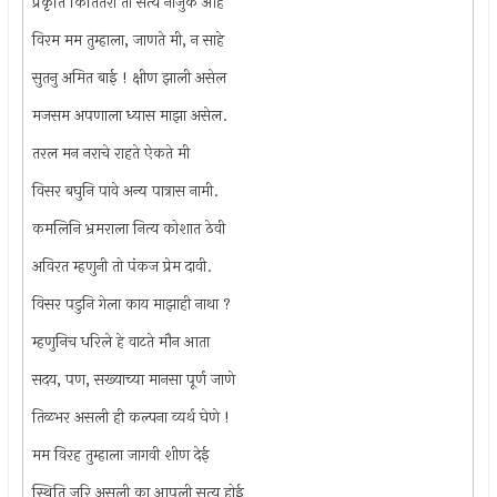
प्रकृति कितितरी ती सत्य नाजुक आहे
विरम मम तुम्हाला, जाणते मी, न साहे
सुतनु अमित बाई ! क्षीण झाली असेल
मजसम अपणाला ध्यास माझा असेल.
तरल मन नराचे राहते ऐकते मी
विसर बघुनि पावे अन्य पात्रास नामी.
कमलिनि भ्रमराला नित्य कोशात ठेवी
अविरत म्हणुनी तो पंकज प्रेम दावी.
विसर पडुनि गेला काय माझाही नाथा ?
म्हणुनिच धरिले हे वाटते मौन आता
सदय, पण, सख्याच्या मानसा पूर्ण जाणे
तिळभर असली ही कल्पना व्यर्थ घेणे !
मम विरह तुम्हाला जागवी शीण देई
स्थिति जरि असली का आपुली सत्य होई