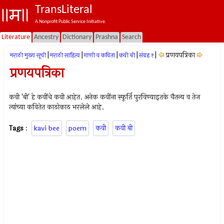
TransLiteral
A Nonprofit Public Service Initiative.
Literature
Ancestry
Dictionary
Prashna
Search
|
|
|
|
|
प्रणयपत्रिका
मराठी मुख्य सूची
मराठी साहित्य
गाणी व कविता
कवी बी
संग्रह १
प्रणयपत्रिका
कवी 'बी' हे कवींचे कवी आहेत. अनेक कवींना स्फूर्ति पुरविण्याइतके चैतन्य व तेज
त्यांच्या कवितेत काठोकाठ भरलेले आहे.
Tags
:
kavi bee
poem
कवी
कवी बी