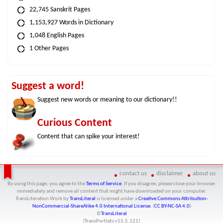
22,745 Sanskrit Pages
1,153,927 Words in Dictionary
1,048 English Pages
1 Other Pages
Suggest a word!
Suggest new words or meaning to our dictionary!!
Curious Content
Content that can spike your interest!
contact us
disclaimer
about us
By using this page, you agree to the
Terms of Service
. If you disagree, please close your browser
immediately and remove all content that might have downloaded on your computer.
TransLiteration Work
by
TransLiteral
is licensed under a
Creative Commons Attribution-
NonCommercial-ShareAlike 4.0 International License
. (
CC BY-NC-SA 4.0
)
©
TransLiteral
[TransPortlets v
15.5.121
]