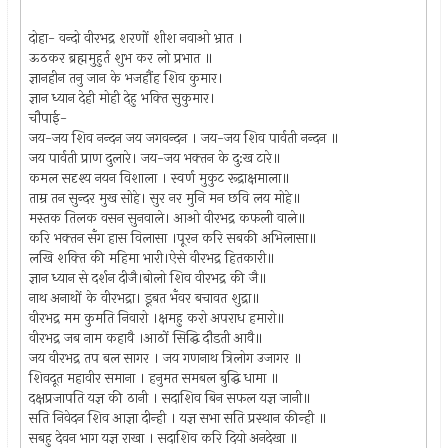
दोहा- वन्‍दो वीरभद्र शरणों शीश नवाओ भ्रात ।
ऊठकर ब्रह्ममुहुर्त शुभ कर लो प्रभात ॥
ज्ञानहीन तनु जान के भजहौंह शिव कुमार।
ज्ञान ध्‍यान देही मोही देहु भक्‍ति सुकुमार।
चौपाई-
जय-जय शिव नन्‍दन जय जगवन्‍दन । जय-जय शिव पार्वती नन्‍दन ॥
जय पार्वती प्राण दुलारे। जय-जय भक्‍तन के दु:ख टारे॥
कमल सदृश्‍य नयन विशाला । स्वर्ण मुकुट रूद्राक्षमाला॥
ताम्र तन सुन्‍दर मुख सोहे। सुर नर मुनि मन छवि लय मोहे॥
मस्‍तक तिलक वसन सुनवाले। आओ वीरभद्र कफली वाले॥
करि भक्‍तन सँग हास विलासा ।पूरन करि सबकी अभिलासा॥
लखि शक्‍ति की महिमा भारी।ऐसे वीरभद्र हितकारी॥
ज्ञान ध्‍यान से दर्शन दीजै।बोलो शिव वीरभद्र की जै॥
नाथ अनाथों के वीरभद्रा। डूबत भँवर बचावत शुद्रा॥
वीरभद्र मम कुमति निवारो ।क्षमहु करो अपराध हमारो॥
वीरभद्र जब नाम कहावै ।आठों सिद्घि दौडती आवै॥
जय वीरभद्र तप बल सागर । जय गणनाथ त्रिलोग उजागर ॥
शिवदूत महावीर समाना । हनुमत समबल बुद्घि धामा ॥
दक्षप्रजापति यज्ञ की ठानी । सदाशिव बिन सफल यज्ञ जानी॥
सति निवेदन शिव आज्ञा दीन्‍ही । यज्ञ सभा सति प्रस्‍थान कीन्‍ही ॥
सबहु देवन भाग यज्ञ राखा । सदाशिव करि दियो अनदेखा ॥