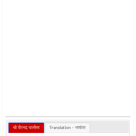
श्री वीरभद्र चालीसा
Translation - भाषांतर