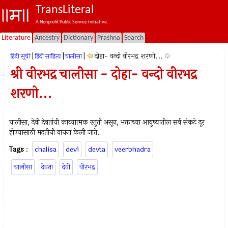
TransLiteral
A Nonprofit Public Service Initiative.
Literature
Ancestry
Dictionary
Prashna
Search
|
|
|
दोहा- वन्‍दो वीरभद्र शरणो...
हिंदी सूची
हिंदी साहित्य
चालीसा
श्री वीरभद्र चालीसा - दोहा- वन्‍दो वीरभद्र
शरणो...
चालीसा, देवी देवतांची काव्यात्मक स्तुती असून, भक्ताच्या आयुष्यातील सर्व संकटे दूर
होण्यासाठी मदतीची याचना केली जाते.
Tags
:
chalisa
devi
devta
veerbhadra
चालीसा
देवता
देवी
वीरभद्र