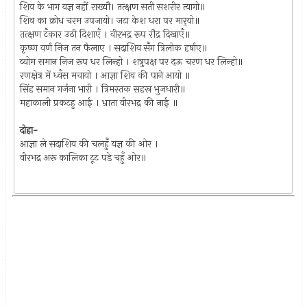
शिव के भाग यज्ञ नहीं राख्‍यौ। तत्‍क्षण सती सशरीर त्‍यागो॥
शिव का क्रोध चरम उपजायो। जटा केश धरा पर मार्‌यो॥
तत्‍क्षण टँकार उठी दिशाएँ । वीरभद्र रूप रौद्र दिखाएँ॥
कृष्‍ण वर्ण निज तन फैलाए । सदाशिव सँग त्रिलोक हर्षाए॥
व्‍योम समान निज रूप धर लिन्‍हो । शत्रुपक्ष पर दऊ चरण धर लिन्‍हो॥
रणक्षेत्र में ध्‍वँस मचायो । आज्ञा शिव की पाने आयो ॥
सिंह समान गर्जना भारी । त्रिमस्‍तक सहस्र भुजधारी॥
महाकाली प्रकटहु आई । भ्राता वीरभद्र की नाई ॥
दोहा-
आज्ञा ले सदाशिव की चलहुँ यज्ञ की ओर ।
वीरभद्र अरू कालिका टूट पडे चहुँ ओर॥