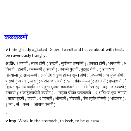
कळकळणें
v i
Be greatly agitated. Glow. To roll and heave about with heat.
be ravenously hungry.
अ.क्रि.
१ तापणें ; संतप्त होणें ( उन्हानें , सुर्याच्या उष्णतेनें ); उकाडा होणें ; धगधगणें . २
फिरणें ; हलणें ; तळमळणें ( उन्हानें ); उकळी फुटणें ; बुडबुड येणें . ( उकळत्या
पाण्याला ); सळसळणें . ३ अतिशय दुःख होऊन क्षुब्ध होणें ; तळमळणें ; व्याकुळ होणें ;
त्रासणें ( आत्मा , जीव ); पोटांत कालवणें ( दया , कीव येऊन ); द्रव येणें ; हळहळणें . '
हितरत गुरु मन पाहुनि गत सद्गुत्ता मुलास कळकळतें । ' - मोभीष्म १२ . ४३ . ४ ढवळणें ;
उमळणें ( अकार्तृकप्रयोगी उपयोग ). ' माझ्या पोटांत कळकळतें .' ५ अतिशय भूक लागणें
; खाखा सुटणें , करणें . ६ गरजणें ; ओरडणें ; मोठ्यानें , उंच सुरांत बोलणें ( भांडणांत ).
( ध्व . सं . कल् = आवाज करणें )
.
v imp
Work in the stomach, to keck, to be queasy.