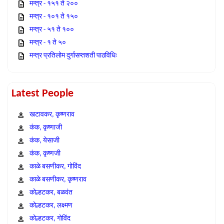
मन्त्र - १५१ ते २००
मन्त्र - १०१ ते १५०
मन्त्र - ५१ ते १००
मन्त्र - १ ते ५०
मन्त्र प्रतिलोम दुर्गासप्तशती पाठविधिः
Latest People
खटावकर, कृष्णराव
कंक, कृष्णाजी
कंक, येसाजी
कंक, कृष्णजी
काळे बसणीकर, गोविंद
काळे बसणीकर, कृष्णराव
कोल्हटकर, बळवंत
कोल्हटकर, लक्ष्मण
कोल्हटकर, गोविंद