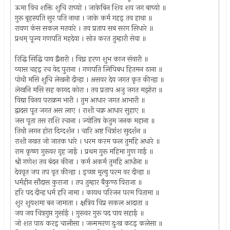
ऊमा विच शक्ति शुचि राच्यो । जाकेबिन शिव शव जग बाच्यो ॥
गुरू बृहस्पति सुर पति नाथा । जाके कर्म गहइ तव हाथा ॥
रावण कंस सकल मतवारे । तव प्रताप सब सरग सिधारे ॥
प्रथम् पूज्य गणपति महदेवा । सोउ करत तुम्हारी सेवा ॥
रिद्धि सिद्धि पाय द्वैनारी । विघ्न हरण शुभ काज संवारी ॥
व्यास चहइ रच वेद पुराना । गणपति लिपिबध हितमन ठाना ॥
पोथी मसि शुचि लेखनी दीन्हा । असवर देय जगत कृत कीन्हा ॥
लेखनि मसि सह कागद कोरा । तव प्रताप अजु जगत मझोरा ॥
विद्या विनय पराक्रम भारी । तुम आधार जगत आभारी ॥
द्वादस पूत जगत अस लाए । राशी चक्र आधार सुहाए ॥
जस पूता तस राशि रचाना । ज्योतिष केतुम जनक महाना ॥
तिथी लगन होरा दिग्दर्शन । चारि अष्ट चित्रांश सुदर्शन ॥
राशी नखत जो जातक धारे । धरम करम फल तुमहि अधारे ॥
राम कृष्ण गुरूवर गृह जाई । प्रथम गुरू महिमा गुण गाई ॥
श्री गणेश तव बंदन कीना । कर्म अकर्म तुमहि आधीना ॥
देववृत जप तप वृत कीन्हा । इच्छा मृत्यु परम वर दीन्हा ॥
धर्महीन सौदास कुराजा । तप तुम्हार बैकुण्ठ विराजा ॥
हरि पद दीन्ह धर्म हरि नामा । कायथ परिजन परम पितामा ॥
शुर शुयशमा बन जामाता । क्षत्रिय विप्र सकल आदाता ॥
जय जय चित्रगुप्त गुसांई । गुरूवर गुरू पद पाय सहाई ॥
जो शत पाठ करइ चालीसा । जन्ममरण दुःख कटइ कलेसा ॥