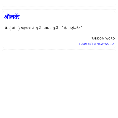
ऑलतॅर
न.
( गो . ) पहुडण्याची खुर्ची ; आरामखुर्ची . [ फ्रें . व्होलटेर ]
RANDOM WORD
SUGGEST A NEW WORD!