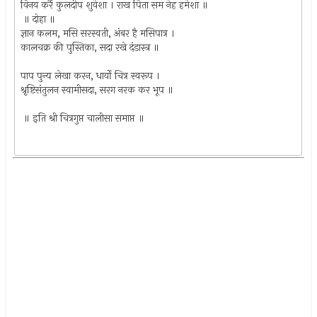
विनय करैं कुलदीप शुवेशा । राख पिता सम नेह हमेशा ॥
॥ दोहा ॥
ज्ञान कलम, मसि सरस्वती, अंबर है मसिपात्र ।
कालचक्र की पुस्तिका, सदा रखे दंडास्त्र ॥
पाप पुन्य लेखा करन, धार्यो चित्र स्वरूप ।
श्रृष्टिसंतुलन स्वामीसदा, सरग नरक कर भूप ॥
॥ इति श्री चित्रगुप्त चालीसा समाप्त ॥