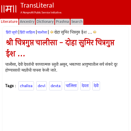
TransLiteral
A Nonprofit Public Service Initiative.
Literature
Ancestry
Dictionary
Prashna
Search
|
|
|
दोहा सुमिर चित्रगुप्त ईश ...
हिंदी सूची
हिंदी साहित्य
चालीसा
श्री चित्रगुप्त चालीसा - दोहा सुमिर चित्रगुप्त
ईश ...
चालीसा, देवी देवतांची काव्यात्मक स्तुती असून, भक्ताच्या आयुष्यातील सर्व संकटे दूर
होण्यासाठी मदतीची याचना केली जाते.
Tags
:
chalisa
devi
devta
चालिसा
देवता
देवी