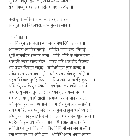
सुमिर चित्रगुप्त ईश को, सतत नवाऊ शीश ।
ब्रह्मा विष्णु महेश सह, रिनिहा भए जगदीश ॥
करो कृपा करिवर वदन, जो सरशुती सहाय ।
चित्रगुप्त जस विमलयश, वंदन गुरूपद लाय ॥
॥ चौपाई ॥
जय चित्रगुप्त ज्ञान रत्नाकर । जय यमेश दिगंत उजागर ॥
अज सहाय अवतरेउ गुसांई । कीन्हेउ काज ब्रम्ह कीनाई ॥
श्रृष्टि सृजनहित अजमन जांचा । भांति-भांति के जीवन राचा ॥
अज की रचना मानव संदर । मानव मति अज होइ निरूत्तर ॥
भए प्रकट चित्रगुप्त सहाई । धर्माधर्म गुण ज्ञान कराई ॥
राचेउ धरम धरम जग मांही । धर्म अवतार लेत तुम पांही ॥
अहम विवेकइ तुमहि विधाता । निज सत्ता पा करहिं कुघाता ॥
श्रष्टि संतुलन के तुम स्वामी । त्रय देवन कर शक्ति समानी ॥
पाप मृत्यु जग में तुम लाए । भयका भूत सकल जग छाए ॥
महाकाल के तुम हो साक्षी । ब्रम्हउ मरन न जान मीनाक्षी ॥
धर्म कृष्ण तुम जग उपजायो । कर्म क्षेत्र गुण ज्ञान करायो ॥
राम धर्म हित जग पगु धारे । मानवगुण सदगुण अति प्यारे ॥
विष्णु चक्र पर तुमहि विराजें । पालन धर्म करम शुचि साजे ॥
महादेव के तुम त्रय लोचन । प्रेरकशिव अस ताण्डव नर्तन ॥
सावित्री पर कृपा निराली । विद्यानिधि माॅं सब जग आली ॥
रमा भाल पर कर अति दाया । श्रीनिधि अगम अकूत अगाया ॥