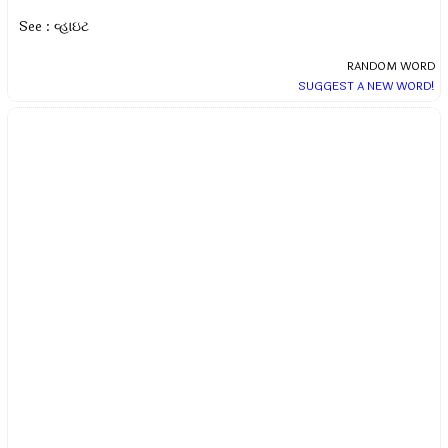
See : વ્હાઇટ
RANDOM WORD
SUGGEST A NEW WORD!