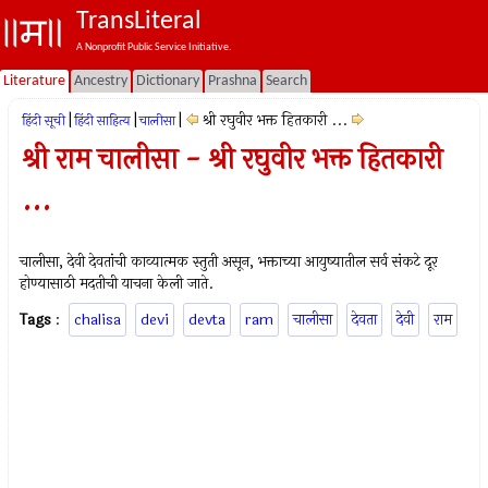
TransLiteral
A Nonprofit Public Service Initiative.
Literature
Ancestry
Dictionary
Prashna
Search
|
|
|
श्री रघुवीर भक्त हितकारी ...
हिंदी सूची
हिंदी साहित्य
चालीसा
श्री राम चालीसा - श्री रघुवीर भक्त हितकारी
...
चालीसा, देवी देवतांची काव्यात्मक स्तुती असून, भक्ताच्या आयुष्यातील सर्व संकटे दूर
होण्यासाठी मदतीची याचना केली जाते.
Tags
:
chalisa
devi
devta
ram
चालीसा
देवता
देवी
राम