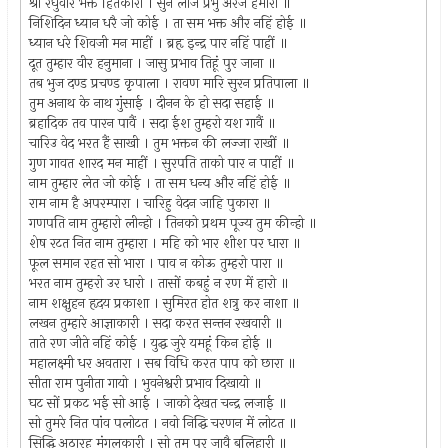
श्री रघुवीर भक्त हितकारी । सुन लीजै प्रभु अरज हमारी ॥
निशिदिन ध्यान धरै जो कोई । ता सम भक्त और नहिं होई ॥
ध्यान धरे शिवजी मन माहीं । ब्रहृ इन्द्र पार नहिं पाहीं ॥
दूत तुम्हार वीर हनुमाना । जासु प्रभाव तिहूं पुर जाना ॥
तब भुज दण्ड प्रचण्ड कृपाला । रावण मारि सुरन प्रतिपाला ॥
तुम अनाथ के नाथ गुंसाई । दीनन के हो सदा सहाई ॥
ब्रहादिक तव पारन पावैं । सदा ईश तुम्हरो यश गावैं ॥
चारिउ वेद भरत हैं साखी । तुम भक्तन की लज्जा राखीं ॥
गुण गावत शारद मन माहीं । सुरपति ताको पार न पाहीं ॥
नाम तुम्हार लेत जो कोई । ता सम धन्य और नहिं होई ॥
राम नाम है अपरम्पारा । चारिहु वेदन जाहि पुकारा ॥
गणपति नाम तुम्हारो लीन्हो । तिनको प्रथम पूज्य तुम कीन्हो ॥
शेष रटत नित नाम तुम्हारा । महि को भार शीश पर धारा ॥
फूल समान रहत सो भारा । पाव न कोऊ तुम्हरो पारा ॥
भरत नाम तुम्हरो उर धारो । तासों कबहुं न रण में हारो ॥
नाम शक्षुहन हृदय प्रकाशा । सुमिरत होत शत्रु कर नाशा ॥
लखन तुम्हारे आज्ञाकारी । सदा करत सन्तन रखवारी ॥
ताते रण जीते नहिं कोई । युद्घ जुरे यमहूं किन होई ॥
महालक्ष्मी धर अवतारा । सब विधि करत पाप को छारा ॥
सीता राम पुनीता गायो । भुवनेश्वरी प्रभाव दिखायो ॥
घट सों प्रकट भई सो आई । जाको देखत चन्द्र लजाई ॥
सो तुमरे नित पांव पलोटत । नवो निद्घि चरणन में लोटत ॥
सिद्घि अठारह मंगलकारी । सो तुम पर जावै बलिहारी ॥