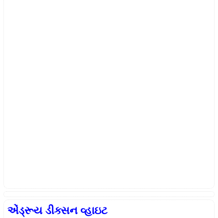
એંડ્રૂય ડીક્સન વ્હાઇટ