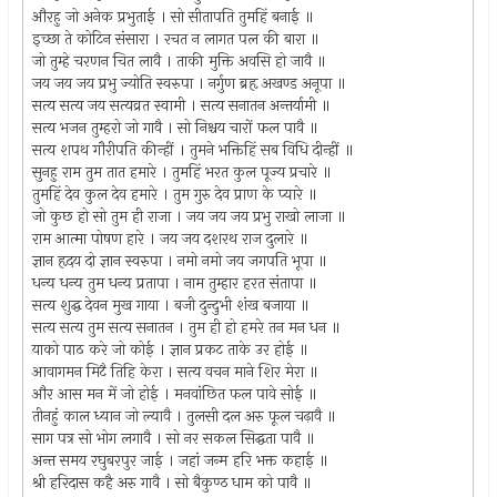
औरहु जो अनेक प्रभुताई । सो सीतापति तुमहिं बनाई ॥
इच्छा ते कोटिन संसारा । रचत न लागत पल की बारा ॥
जो तुम्हे चरणन चित लावै । ताकी मुक्ति अवसि हो जावै ॥
जय जय जय प्रभु ज्योति स्वरुपा । नर्गुण ब्रहृ अखण्ड अनूपा ॥
सत्य सत्य जय सत्यव्रत स्वामी । सत्य सनातन अन्तर्यामी ॥
सत्य भजन तुम्हरो जो गावै । सो निश्चय चारों फल पावै ॥
सत्य शपथ गौरीपति कीन्हीं । तुमने भक्तिहिं सब विधि दीन्हीं ॥
सुनहु राम तुम तात हमारे । तुमहिं भरत कुल पूज्य प्रचारे ॥
तुमहिं देव कुल देव हमारे । तुम गुरु देव प्राण के प्यारे ॥
जो कुछ हो सो तुम ही राजा । जय जय जय प्रभु राखो लाजा ॥
राम आत्मा पोषण हारे । जय जय दशरथ राज दुलारे ॥
ज्ञान हृदय दो ज्ञान स्वरुपा । नमो नमो जय जगपति भूपा ॥
धन्य धन्य तुम धन्य प्रतापा । नाम तुम्हार हरत संतापा ॥
सत्य शुद्घ देवन मुख गाया । बजी दुन्दुभी शंख बजाया ॥
सत्य सत्य तुम सत्य सनातन । तुम ही हो हमरे तन मन धन ॥
याको पाठ करे जो कोई । ज्ञान प्रकट ताके उर होई ॥
आवागमन मिटै तिहि केरा । सत्य वचन माने शिर मेरा ॥
और आस मन में जो होई । मनवांछित फल पावे सोई ॥
तीनहुं काल ध्यान जो ल्यावै । तुलसी दल अरु फूल चढ़ावै ॥
साग पत्र सो भोग लगावै । सो नर सकल सिद्घता पावै ॥
अन्त समय रघुबरपुर जाई । जहां जन्म हरि भक्त कहाई ॥
श्री हरिदास कहै अरु गावै । सो बैकुण्ठ धाम को पावै ॥