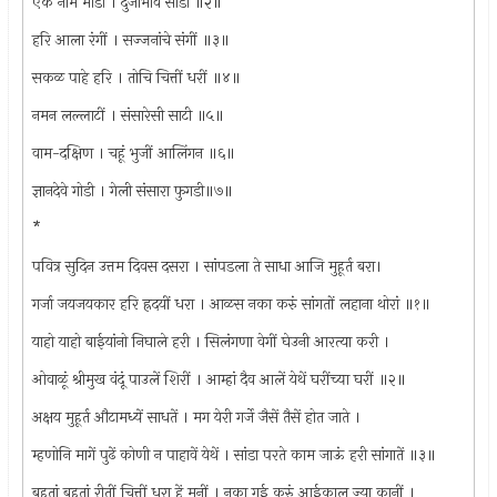
एक नाम मांडी । दुजाभाव सांडी ॥२॥
हरि आला रंगीं । सज्जनांचे संगीं ॥३॥
सकळ पाहे हरि । तोचि चित्तीं धरीं ॥४॥
नमन लल्लाटीं । संसारेसी साटी ॥५॥
वाम-दक्षिण । चहूं भुजीं आलिंगन ॥६॥
ज्ञानदेवे गोडी । गेली संसारा फुगडी॥७॥
*
पवित्र सुदिन उत्तम दिवस दसरा । सांपडला ते साधा आजि मुहूर्त बरा।
गर्जा जयजयकार हरि ह्रदयीं धरा । आळस नका करुं सांगतों लहाना थोरां ॥१॥
याहो याहो बाईयांनो निघाले हरी । सिलंगणा वेगीं घेउनी आरत्या करी ।
ओवाळूं श्रीमुख वंदूं पाउलें शिरीं । आम्हां दैव आलें येथें घरींच्या घरीं ॥२॥
अक्षय मुहूर्त औटामध्यें साधतें । मग येरी गर्जे जैसें तैसें होत जाते ।
म्हणोनि मागें पुढें कोणी न पाहावें येथें । सांडा परते काम जाऊं हरी सांगातें ॥३॥
बहुतां बहुतां रीतीं चित्तीं धरा हें मनीं । नका गई करुं आईकाल ज्या कानीं ।