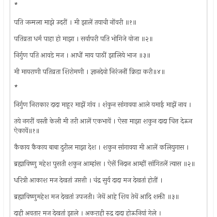
*
पति जन्मला माझे उदरीं । मी झालें तयाची नोंवरी ॥१॥
पतिव्रता धर्म पाहा हो माझा । सर्वापरी पति भोगिजे वोजा ॥२॥
निर्गुण पति आवडे मज । आधीं माय पाठीं झालिये भाज ॥३॥
मी मायराणी पतिव्रता शिरोमणी । ज्ञानदेवो निरंजनीं क्रिडा करी॥४॥
*
निर्गुण निराकार दादा माहूर माझें गांव । शंकुन सांगावया आले यमाई माझें नाव ।
तये नगरीं वस्ती केली मी तरी आलें एकभावें । ऐसा माझा शकुन दादा चित्त देऊन
ऐकावें॥१॥
कैकाय कैकाय बाबा दुरील माझा देश । शकुन सांगावया मी आलें कलियुगास ।
ब्रह्याविष्णु महेश पुसती शकुन आम्हांस । ऐसें निदान आम्हीं सांगितलें त्यास ॥२॥
धरित्री आकाश मज देखतां उप्तत्ती । चंद्र सुर्य दादा मज देखतां होतीं ।
ब्रह्याविष्णुमहेश मज देखतां उपजती। जेथें आहे शिव तेथें आदि शक्ती ॥३॥
दाही अवतार मज देखतां झाले । अकराही रुद्र दादा होऊनियां गेले ।