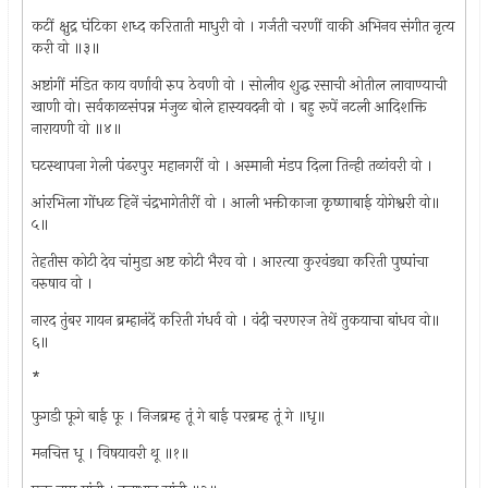
कटीं क्षुद्र घंटिका शध्द करिताती माधुरी वो । गर्जती चरणीं वाकी अभिनव संगीत नृत्य
करी वो ॥३॥
अष्टांगीं मंडित काय वर्णावी रुप ठेवणी वो । सोलीव शुद्ध रसाची ओतील लावाण्याची
खाणी वो। सर्वकाळसंपन्न मंजुळ बोले हास्यवदनी वो । बहु रूपें नटली आदिशक्ति
नारायणी वो ॥४॥
घटस्थापना गेली पंढरपुर महानगरीं वो । अस्मानी मंडप दिला तिन्ही तळांवरी वो ।
आंरभिला गोंधळ हिनें चंद्रभागेतीरीं वो । आली भक्तीकाजा कृष्णाबाई योगेश्वरी वो॥
५॥
तेहतीस कोटी देव चांमुडा अष्ट कोटी भैरव वो । आरत्या कुरवंड्या करिती पुष्पांचा
वरुषाव वो ।
नारद तुंबर गायन ब्रम्हानंदें करिती गंधर्व वो । वंदी चरणरज तेथें तुकयाचा बांधव वो॥
६॥
*
फुगडी फूगे बाई फू । निजब्रम्ह तूं गे बाई परब्रम्ह तूं गे ॥धृ॥
मनचित्त धू । विषयावरी थू ॥१॥