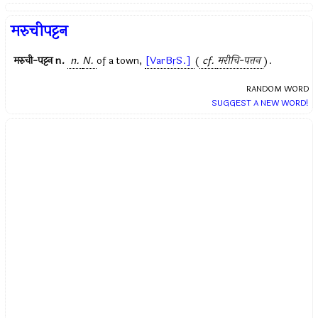
मरुचीपट्टन
मरुची-पट्टन
n.
n.
N.
of a town,
[VarBṛS.]
(
cf.
मरीचि-पत्तन
).
RANDOM WORD
SUGGEST A NEW WORD!