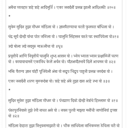
अबेंचा व्यवहार त्राहे त्राहे आदिमूर्ति । एका जनार्दनीं प्रसन्न झाली आदिशक्ती ॥१०॥
*
सुवेळ सुदिन तुझा गोंधळ मांडिला वो । ज्ञानवैराग्याचा वरती फुलवरा बांधिला वो ।
चंद्र सूर्य दोन्ही यांचा पोत जळिला वो । घालुनि सिंहासन वरुते घट स्थापियेला वो॥१॥
उदो बोला उदो सदगुरु माऊलीचा वो ॥धृ॥
प्रवृत्तीचें आणि निवृत्तीचें घालुनि शुध्द आसन वो । ध्येय ध्याता ध्यान प्रक्षाळिलें चरण
वो । कायावाचामनें एकाविध केलें अर्चन वो। व्दैतअव्दैतभावें दिलें आचमन वो ॥२॥
भक्ति वैराग्य ज्ञान यांहीं पूजियेली अंबा वो सद्रूप चिद्रूप पाहूनी प्रसन्न जगदंबा वो ।
एका जनार्दनी शरण मूळकदंबा वो। त्राहे त्राहे अंबे तुझा दास आहे उभा वो ॥३॥
*
सुदिन सुवेळ तुझा मांडिला गोंधळ वो । पंचप्राण दिवटे दोन्ही नेत्रांचे हिल्लाळ वो ॥१॥
पंढरपुरनिवासे तुझे रंगी नाचत असे वो । नवस पुरवी माझ्या मनींची जाणोनियां इच्छा
वो ॥२॥
मांडिला देव्हारा तुझा त्रिभुवनामाझारी वो । चौक साधियेला नाभिकळस ठेविला वरी वो