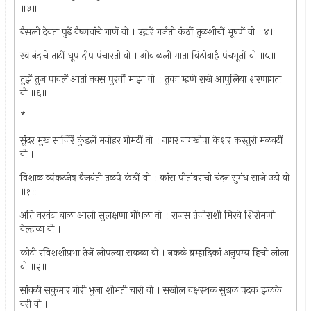
॥३॥
बैसली देवता पुढें वैष्णवांचे गाणें वो । उद्गारें गर्जती कंठीं तुळशीचीं भूषणें वो ॥४॥
स्वानंदाचे ताटीं धूप दीप पंचारती वो । ओवाळली माता विठोबाई पंचभूतीं वो ॥५॥
तुझें तुज पावलें आतां नवस पुरवीं माझा वो । तुका म्हणे राखे आपुलिया शरणागता
वो ॥६॥
*
सुंदर मुख साजिरें कुंडलें मनोहर गोमटीं वो । नागर नागखोपा केशर कस्तुरी मळवटीं
वो ।
विशाळ व्यंकटनेत्र वैजयंती तळपे कंठीं वो । कांस पीतांबराची चंदन सुगंध साजे उटी वो
॥१॥
अति वरवंटा बाळा आली सुलक्षणा गोंधळा वो । राजस तेजोराशी मिरवे शिरोमणी
वेल्हाळा वो ।
कोटी रविशशीप्रभा तेजें लोपल्या सकळा वो । नकळे ब्रम्हादिकां अनुपम्य हिची लीला
वो ॥२॥
सांवळी सकुमार गोरी भुजा शोभती चारी वो । सखोल वक्षस्थळ सुढाळ पदक झळके
वरी वो ।