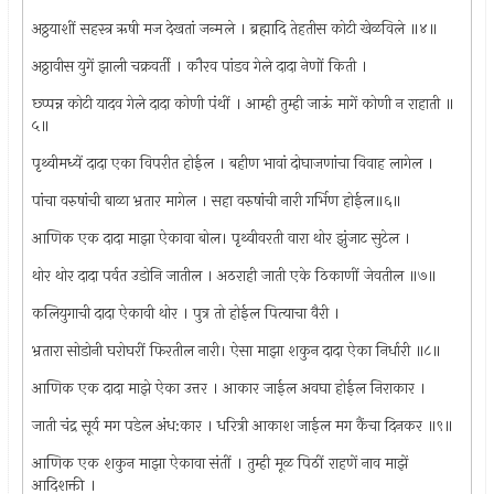
अठ्ठयाशीं सहस्त्र ऋषी मज देखतां जन्मले । ब्रह्मादि तेहतीस कोटी खेळविले ॥४॥
अठ्ठावीस युगें झाली चक्रवर्ती । कौरव पांडव गेले दादा नेणों किती ।
छ्प्पन्न कोटी यादव गेले दादा कोणी पंथीं । आम्ही तुम्ही जाऊं मागें कोणी न राहाती ॥
५॥
पृथ्वीमध्यें दादा एका विपरीत होईल । बहीण भावां दोघाजणांचा विवाह लागेल ।
पांचा वरुषांची बाळा भ्रतार मागेल । सहा वरुषांची नारी गर्भिण होईल॥६॥
आणिक एक दादा माझा ऐकावा बोल। पृथ्वीवरती वारा थोर झुंजाट सुटेल ।
थोर थोर दादा पर्वत उडोनि जातील । अठराही जाती एके ठिकाणीं जेवतील ॥७॥
कलियुगाची दादा ऐकावी थोर । पुत्र तो होईल पित्याचा वैरी ।
भ्रतारा सोडोनी घरोघरीं फिरतील नारी। ऐसा माझा शकुन दादा ऐका निर्धारी ॥८॥
आणिक एक दादा माझे ऐका उत्तर । आकार जाईल अवघा होईल निराकार ।
जाती चंद्र सूर्य मग पडेल अंध:कार । धरित्री आकाश जाईल मग कैंचा दिनकर ॥९॥
आणिक एक शकुन माझा ऐकावा संतीं । तुम्ही मूळ पिठीं राहणें नाव माझें
आदिशक्ती ।