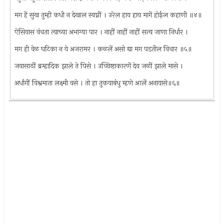
मग हें सुख तुम्ही कधी न देखाल स्वप्नीं । उरेल हाय हाय मागें होईल कहाणी ॥४॥
ऐसियास वंचता त्याच्या अभाग्या पार । नाहीं नाहीं नाहीं सत्य जाणा निर्धार ।
मग ही वेळ घटिका न ये अजरामर । कळलें असो द्या मग पडतील विचार ॥५॥
जयासाठीं ब्रम्हादिक झाले ते पिसे । उच्छिष्टाकारणें देव जळीं झाले मासे ।
अर्धांगीं विश्वमाता लक्ष्मी वसे । तो हा तुकयाबंधु म्हणे आलें अनायासे॥६॥