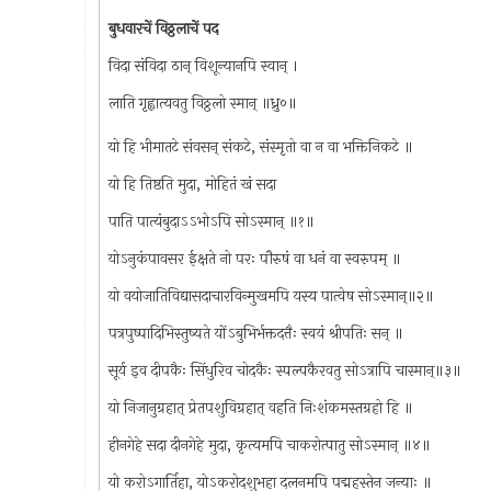
बुधवारचें विठ्ठलाचें पद
विदा संविदा ठान् विशून्यानपि स्वान् ।
लाति गृह्वात्यवतु विठ्ठलो स्मान् ॥ध्रु०॥
यो हि भीमातटे संवसन् संकटे, संस्मृतो वा न वा भक्तिनिकटे ॥
यो हि तिष्ठति मुदा, मोहितं खं सदा
पाति पात्यंबुदाऽऽभोऽपि सोऽस्मान् ॥१॥
योऽनुकंपावसर ईक्षते नो परः पौरुषं वा धनं वा स्वरुपम् ॥
यो वयोजातिविद्यासदाचारविन्मुखमपि यस्य पात्वेष सोऽस्मान्॥२॥
पत्रपुष्पादिभिस्तुष्यते योंऽबुभिर्भक्तदत्तैः स्वयं श्रीपतिः सन् ॥
सूर्य इव दीपकैः सिंधुरिव चोदकैः स्पल्पकैरवतु सोऽत्रापि चास्मान्॥३॥
यो निजानुग्रहात् प्रेतपशुविग्रहात् वहति निःशंकमस्तग्रहो हि ॥
हीनगेहे सदा दीनगेहे मुदा, कृत्यमपि चाकरोत्पातु सोऽस्मान् ॥४॥
यो करोऽगार्तिहा, योऽकरोदशुभहा दलनमपि पद्महस्तेन जन्याः ॥