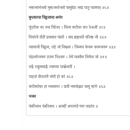
भक्तभयभंजनो मुक्तजनरंजनो वासुदेवः सदा पातु चास्मान् ॥५॥
बुधवारचा विठ्ठलाचा अभंग
पुंडरीक वर उभा विटेवर । नित्य कटीवर कर ठेऊनीं ॥१॥
भिवरेचें तीरीं प्रख्यात पंढरी । नाद ब्रह्मवरी वरिष्ठा जी ॥२॥
त्यामाजी विठ्ठल, राहे जो निश्चल । चिन्मय केवळ काळकाळ ॥३॥
चंद्रभागेजवळ राउळ विशाळ । तेथें घननीळ निर्मल जो ॥४॥
राई रखुमाबाई ज्याच्या पार्श्वभागीं ।
पाहतां वीतरागी भोगी हो कां ॥५॥
कटीबरोबर हा भवसागर । दावी भक्‍तोद्धार वासू म्हणे ॥६॥
भजन
पंढरिनाथ पंढरिनाथ । आम्हीं अपराधी घ्या पदरांत ॥