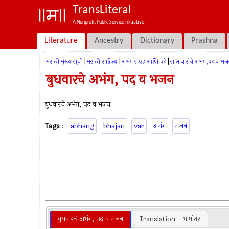
TransLiteral
A Nonprofit Public Service Initiative.
Literature
Ancestry
Dictionary
Prashna
|
|
|
मराठी मुख्य सूची
मराठी साहित्य
अभंग संग्रह आणि पदे
सात वारांचे अभंग,पद व भ
बुधवारचे अभंग, पद व भजन
बुधवारचे अभंग, पद व भजन
Tags
:
abhang
bhajan
var
अभंग
भजन
बुधवारचे अभंग, पद व भजन
Translation - भाषांतर