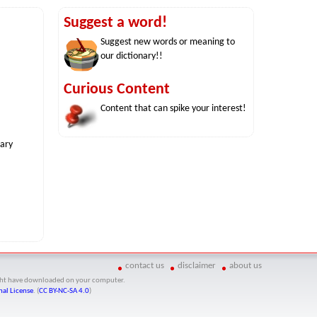
Suggest a word!
Suggest new words or meaning to
our dictionary!!
Curious Content
Content that can spike your interest!
nary
contact us
disclaimer
about us
might have downloaded on your computer.
al License
. (
CC BY-NC-SA 4.0
)