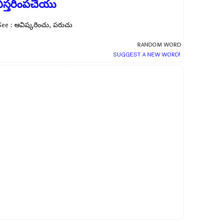
ిస్తరింపచేయు
See : ఆవిష్కరించు, పరుచు
RANDOM WORD
SUGGEST A NEW WORD!