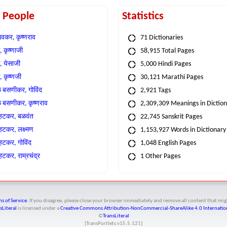
t People
Statistics
वकर, कृष्णराव
71 Dictionaries
 कृष्णाजी
58,915 Total Pages
, येसाजी
5,000 Hindi Pages
, कृष्णजी
30,121 Marathi Pages
े बसणीकर, गोविंद
2,921 Tags
े बसणीकर, कृष्णराव
2,309,309 Meanings in Dictio
्हटकर, बळवंत
22,745 Sanskrit Pages
्हटकर, लक्ष्मण
1,153,927 Words in Dictionary
्हटकर, गोविंद
1,048 English Pages
हटकर, राम्रचंद्र
1 Other Pages
s of Service
. If you disagree, please close your browser immediately and remove all content that 
sLiteral
is licensed under a
Creative Commons Attribution-NonCommercial-ShareAlike 4.0 Internation
©
TransLiteral
[TransPortlets v
15.5.121
]