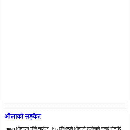
औंलाको सङ्केत
noun
औंलाद्वारा गरिने सङ्केत Ex.
हरिश्चन्द्रले औंलाको सङ्केतले मलाई बोलाउँदै