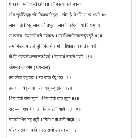
पंचवक्‍त्रो भवो यस्त्रिनेत्रो धवो । हैमवत्या नवो मेयभावः ॥
सोम सूर्याग्निदक्‌ सोमतिलकोतिद्दक् । सोम ईशोऽसि स त्वं भवारे ॥१॥
लोककर्ता विभूर्‌ लोकहर्ता प्रभुर् । लोकविपदंतको यो हि शंभुः ॥
स त्वमज शंकरस्त्रीश्वरो भयंकरः । स्वाश्रिताभीष्टकरस्युग्रमूर्ते ॥२॥
त्व्म भिशक्तम इति श्रुतिगिरा मे । मतिर्निश्चिता त्वां प्रति प्रार्थयंति ॥
यो हि भवरुजोऽनन्यलब्धौषधं । देह्यबाधं नमस्ते भवारे ॥३॥
सोमवारचा अभंग (शंकराचा)
तव कोपा वंदू रुद्रा । तव चापा वंदू भद्रा ॥१॥
तव बाणा वंदू भीमा । तव बाहू वंदूं सोमा ॥२॥
शिव होवो बाण तुझा । शिव होवो चाप तूझा ॥३॥
शर ज्या शिव होवो ते । नित्य रक्षीं यांही मातें ॥४॥
पापघ्नी शिव तनू तूझी । गिरीशा ती त्राती माझी ॥५॥
परिवारासह आम्हांते । रुद्र राखो शस्त्र हस्तें ॥६॥