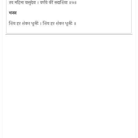
तव महिमा वासुदेवा । वर्णवे कीं सदाशिवा ॥७॥
भजन
शिव हर शंकर धूर्जटे । शिव हर शंकर धूर्जटे ॥