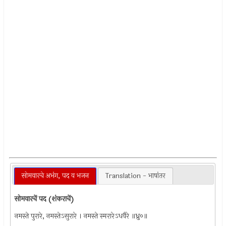
सोमवारचे अभंग, पद व भजन
Translation - भाषांतर
सोमवारचें पद (शंकराचें)
नमस्ते पुरारे, नमस्तेऽसुरारे । नमस्ते स्मरारेऽधवैरे ॥ध्रु०॥