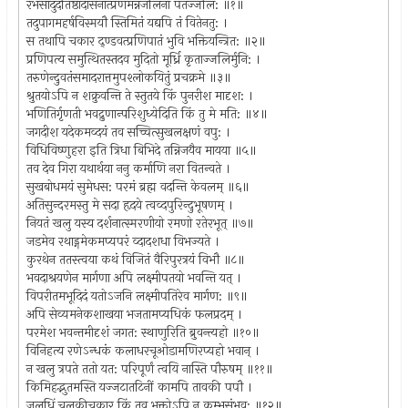
रभसादुदतिष्ठादासनात्प्रणमन्नजलिना पतज्जलि: ॥१॥
तदुपागमहर्षविस्मयौ स्तिमितं यद्यपि तं वितेनतु: ।
स तथापि चकार द्ण्डवत्प्रणिपातं भुवि भक्तियन्त्रित: ॥२॥
प्रणिपत्य समुत्थितस्तदव मुदितो मूर्ध्रि कृताज्जलिर्मुनि: ।
तरुणेन्दुवतंसमादरात्तमुपश्लोकयितुं प्रचक्रमे ॥३॥
श्रुतयोऽपि न शक्रुवन्ति ते स्तुतये किं पुनरीश मादृश: ।
भणितिर्गृणती भवद्रुणान्परिशुध्येदिति किं तु मे मति: ॥४॥
जगदीश यदेकमव्दयं तव सच्चित्सुखलक्षणं वपु: ।
विधिविष्णुहरा इति त्रिधा बिभिदे तन्निजयैव मायया ॥५॥
तव देव गिरा यथार्थया ननु कर्माणि नरा वितन्वते ।
सुखबोधमयं सुमेधस: परमं ब्रह्म वदन्ति केवलम् ॥६॥
अतिसुन्दरमस्तु मे सदा हृदये त्वव्दपुरिन्दुभूषणम् ।
नियतं खलु यस्य दर्शनात्स्मरणीयो रमणो रतेरभूत् ॥७॥
जडमेव रथाड्गमेकमप्यपरं व्दादशधा विभज्यते ।
कुरथेन ततस्त्वया कथं विजितं वैरिपुरत्रयं विभौ ॥८॥
भवदाश्रयणेन मार्गणा अपि लक्ष्मीपतयो भवन्ति यत् ।
विपरीतमभूदिदं यतोऽजनि लक्ष्मीपतिरेव मार्गण: ॥९॥
अपि सेव्यमनेकशाखया भजतामप्यधिकं फलप्रदम् ।
परमेश भवन्तमीदृशं जगत: स्थाणुरिति ब्रुवन्त्यहो ॥१०॥
विनिहत्य रणेऽन्धकं कलाधरचूओडामणिरप्यहो भवान् ।
न खलु त्रपते ततो यत: परिपूर्णं त्वयि नास्ति पौरुषम् ॥११॥
किमिहद्भुतमस्ति यज्जटातटिनीं कामपि तावकी पपौ ।
जलधिं चुलुकीचकार किं तव भक्तोऽपि न कुम्भसंभव: ॥१२॥