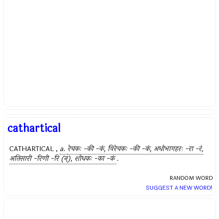
cathartical
CATHARTICAL ,
a.
रेचकः -की -कं, विरेचकः -की -कं, अधोभागहरः -रा -रं,
अतिसारी -रिणी -रि (न्), शोधकः -का -कं
.
RANDOM WORD
SUGGEST A NEW WORD!