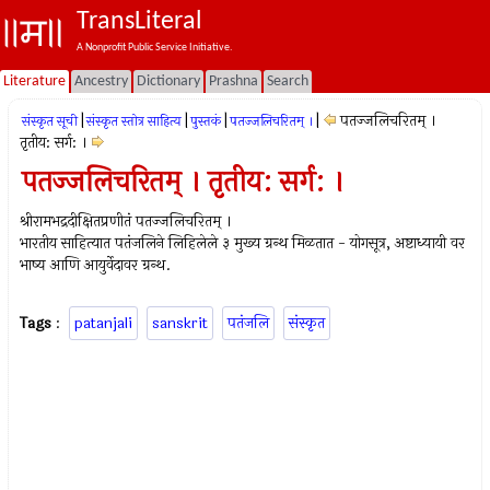
TransLiteral
A Nonprofit Public Service Initiative.
Literature
Ancestry
Dictionary
Prashna
Search
|
|
|
|
पतज्जलिचरितम् ।
संस्कृत सूची
संस्कृत स्तोत्र साहित्य
पुस्तकं
पतज्जलिचरितम् ।
तृतीय: सर्ग: ।
पतज्जलिचरितम् । तृतीय: सर्ग: ।
श्रीरामभद्रदीक्षितप्रणीतं पतज्जलिचरितम् ।
भारतीय साहित्यात पतंजलिने लिहिलेले ३ मुख्य ग्रन्थ मिळतात - योगसूत्र, अष्टाध्यायी वर
भाष्य आणि आयुर्वेदावर ग्रन्थ.
Tags
:
patanjali
sanskrit
पतंजलि
संस्कृत