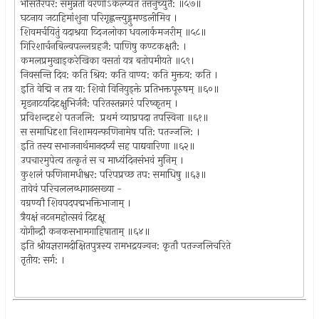
भसितैरपर: समुन्नतो वरणोऽकल्प्यत तत्तनुच्युतै: ॥५७॥
घटनाय जटाहिमांशुना परिगृह्णन्त्युड्गुमण्डलीमिव ।
शिवमर्चयितुं यदाश्रया व्दिजलोका धवलार्कमजरीम् ॥५८॥
गिरिशार्चनबिल्वपल्लग्रहजै: पाणिषु कण्टकक्षतै: ।
कमलप्रमुखाड्करेखिका वसतां यत्र बतोपमीयते ॥५९।
निवसन्ति दिव: कति श्रिय: कति वाण्य: कति मुक्तय: कति ।
इति वेद्मि न तत्र या: शिवो विनियुड्क्ते प्रतिभक्तपूरुषम् ॥६०॥
मृडनाटयदिदृक्षुभिर्जनै: परितस्तन्नगरं परिष्कृतम् ।
प्रविशन्ददृशे पतजलि: प्रथमं व्याघ्रपदा तपस्विना ॥६१॥
स समाधिदृशा निशामयन्फणिनामेष पति: पतज्जलि: ।
इति तस्य सभाजनार्थमानदर्घ्यं सह पाद्यवारिणा ॥६२॥
उपचारमुपेत्य तत्कृतं स च माध्यंदिनसंभवं मुनिम् ।
कुशलं फणिनामधीश्वर: परिपप्रच्छ तप: समाधिषु ॥६३॥
तावेवं परिचललब्धगाढसख्या -
वग्रण्यौ शिवपदपद्मभक्तिभाजाम् ।
त्रैयक्षं नटनमहोत्सवं दिदृक्षू
योगीन्द्रौ कनकसभामगाहिषाताम् ॥६४॥
इति श्रीयज्ञरामदीक्षितपुत्रस्य रामभद्रयज्वन: कृतौ पतज्जलिचरिते
तृतीय: सर्ग: ।