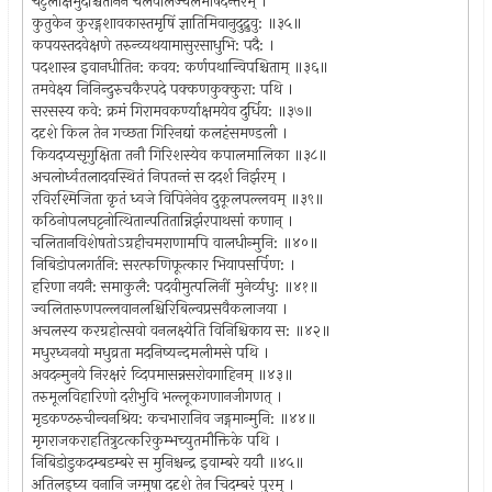
चटुलाक्षमुदश्चिताननं चलवालज्चलमीषदन्तरम् ।
कुतुकेन कुरड्गशावकास्तमृषिं ज्ञातिमिवानुदुद्रुवु: ॥३५॥
कपयस्तदवेक्षणे तरुन्व्यथयामासुरसाधुभि: पदै: ।
पदशास्त्र इवानधीतिन: कवय: कर्णपथान्विपश्चिताम् ॥३६॥
तमवेक्ष्य निनिन्दुरुचकैरपदे पक्कणकुक्कुरा: पथि ।
सरसस्य कवे: क्रमं गिरामवकर्ण्याक्षमयेव दुर्धिय: ॥३७॥
ददृशे किल तेन गच्छता गिरिनद्यां कलहंसमण्डली ।
कियदप्यसृगुक्षिता तनौ गिरिशस्येव कपालमालिका ॥३८॥
अचलोर्ध्वतलादवस्थितं निपतन्तं स ददर्श निर्झरम् ।
रविरश्मिजिता कृतं ध्वजे विपिनेनेव दुकूलपल्लवम् ॥३९॥
कठिनोपलघट्टनोत्थितान्पतितान्निर्झरपाथसां कणान् ।
चलितानविशेषतोऽग्रहीचमराणामपि वालधीन्मुनि: ॥४०॥
निबिडोपलगर्तनि: सरत्फणिफूत्कार भियापसर्पिण: ।
हरिणा नयनै: समाकुलै: पदवीमुत्पलिनीं मुनेर्व्यधु: ॥४१॥
ज्वलितारुणपल्लवानलश्चिरिबिल्वप्रसवैकलाजया ।
अचलस्य करग्रहोत्सवो वनलक्ष्येति विनिश्चिकाय स: ॥४२॥
मधुरध्वनयो मधुव्रता मदनिष्यन्दमलीमसे पथि ।
अवदन्मुनये निरक्षरं व्दिपमासन्नसरोवगाहिनम् ॥४३॥
तरुमूलविहारिणो दरीभुवि भल्लूकगणानजीगणत् ।
मृडकण्ठरुचीन्वनश्रिय: कचभारानिव जड्गमान्मुनि: ॥४४॥
मृगराजकराहतित्रुटत्करिकुम्भच्युतमौक्तिके पथि ।
निबिडोडुकदम्बडम्बरे स मुनिश्चन्द्र इवाम्बरे ययौ ॥४५॥
अतिलड्घ्य वनानि जग्मुषा ददृशे तेन चिदम्बरं पुरम् ।