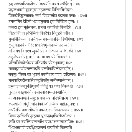
इह ताण्डवयिष्यतीश्वर: कृपयेति प्रथमं गणैर्वृत्तम् ॥४६॥
पृथुलश्रवसो बृहन्मुखा गडुकण्ठा गिरिसन्निभोदरा: ।
विकटोच्छ्रितजानव: स्मरं विहसन्तीव यदागता गणा: ॥४७॥
तमसामिव देहिनो भरा यमुनाया इव पिण्डिता झरा: ।
जलदा इव मूर्तसंचरा: प्रमथा यत्परितो विजहिरे ॥४८॥
विहरन्ति तरक्षुभिर्मिथो निनदैर्यत्र निगृह्णते हरीन् ।
मुखविक्रियया च तर्जयन्त्यगकन्यापरिचारिणीर्गणा: ॥४९॥
कुसुमाहृतये गणैई: प्रभोर्नवमुन्मत्तवनं प्ररोप्यते ।
अपि यत्र विमृश्य लूयते प्रसवामोदघना च केतकी ॥५०॥
अनुलेपनसंग्रहं प्रभो: प्रमथा यत्र परे वितन्वते ।
परितर्जितघोरफेरवं प्रतिपद्यैव परेतभूतलम् ॥५१॥
मलयद्रुमकोटरान्तरादपि वल्मीकबिलोदरादहीन् ।
चकृषु: किल यत्र भूषणं नवमीशाय गणा: प्रदित्सव: ॥५२॥
मलयाद्रिपटीरवासितान्द्रुतिगर्तेषु समीरणार्भकान् ।
प्रभुकड्कणकुक्षिपूरणं तनितुं यत्र गणा निरुन्धते ॥५३॥
पुरदाहमनड्गपातनं गरलास्वादनमन्तकक्षतिम् ।
गजदानवखण्डनं जगु: प्रमथा यत्र चरित्रमैश्वरम् ॥५४॥
कलयन्ति विभूतिभस्त्रिकां कतिचिद्यत्र गृहीतसूचय: ।
अपरैरपि नाम सीव्यते नवरुद्राक्षमणिप्रसज्जनात् ॥५५॥
विलसद्भसितत्रिपुण्ड्रका धृतरुद्राक्षकिरीटमौलय: ।
कति यत्र नयन्ति वासरान्शिवपश्चाक्षरमन्त्रजापिन: ॥५६॥
शिवभक्तगणे प्रदक्षिणक्रमणं यत्परितो वितन्वति ।