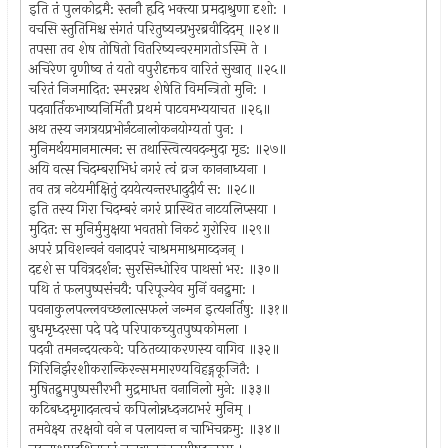
इति तं पुलकोद्रमै: स्तनौ हृदि भक्त्या प्रमदाश्रुणा दृशो: ।
वचसि स्तुतिमिश्च संगतं परितुष्यन्प्रभुरब्रवीदिदम् ॥२४॥
तपसा तव शेष तोषितो वितरिष्यन्वरमागतोऽस्मि ते ।
अचिरेण वृणीष्व तं यतो वपुरीदृक्तव वारितं सुखात् ॥२५॥
चरितं निजमादित: स्मरन्नथ शेषेति विमन्त्रितो मुनि: ।
पदवार्तिकभाष्यनिर्मितौ प्रथमं पाटवमभ्ययाचत ॥२६॥
अथ तस्य जगत्रयप्रभोर्नटनालोकनयोग्यतां पुन: ।
मुनिमर्थयमानमात्मन: स तथास्त्वित्यवदन्मुदा मृड: ॥२७॥
अयि वत्स चिदम्बराभिधं नगरं त्वं व्रज काननाध्यना ।
तव तत्र नटेयमीक्षितुं दययेत्यन्तरधादुदीर्य स: ॥२८॥
इति तस्य गिरा चिदम्बरं नगरं प्रास्थित नाटयलिप्सया ।
मुदित: स मुनिर्मुमुक्षया भवतप्तो निकटं गुरोरिव ॥२९॥
अपरं प्रविशन्वनं वनादपरं चाश्रममाश्रमाव्दजन् ।
ददृशे स पवित्रदर्शन: सुरसिन्धोरिव पाथसां भर: ॥३०॥
पथि तं फलपुष्पसंचयै: परिपूज्येव मुनिं वनद्रुमा: ।
पवनाकुलपल्लवच्छलात्सफलं जन्मन इत्यनर्तिषु: ॥३१॥
बुधमृध्दरसा पदे पदे परिपाकच्युतपुष्पकोमला ।
पदवी तमनन्दयत्कवे: पठितव्याकरणस्य वागिव ॥३२॥
गिरिनिर्झरशीकरान्किरन्सममारण्यविहड्गकूजितै: ।
मुषितद्रुमपुष्पसौरभौ मुद्रमाधत्त वनानिलो मुने: ॥३३॥
कटिबध्दमृगादनत्वचं कपिलोन्नध्दजटाभरं मुनिम् ।
तमवेक्ष्य तरक्षवो वने न पलायन्त न चाभिचक्रमु: ॥३४॥