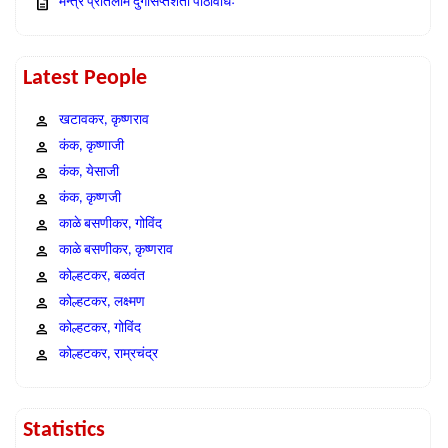
मन्त्र प्रतिलोम दुर्गासप्तशती पाठविधिः
Latest People
खटावकर, कृष्णराव
कंक, कृष्णाजी
कंक, येसाजी
कंक, कृष्णजी
काळे बसणीकर, गोविंद
काळे बसणीकर, कृष्णराव
कोल्हटकर, बळवंत
कोल्हटकर, लक्ष्मण
कोल्हटकर, गोविंद
कोल्हटकर, राम्रचंद्र
Statistics