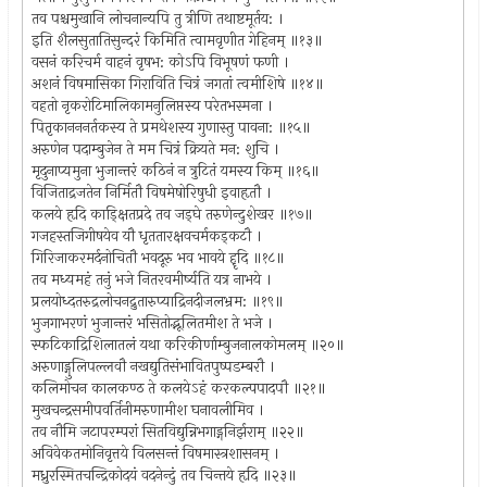
तव पश्चमुखानि लोचनान्यपि तु त्रीणि तथाष्टमूर्तय: ।
इति शैलसुतातिसुन्दरं किमिति त्वामवृणीत गेहिनम् ॥१३॥
वसनं करिचर्म वाहनं वृषभ: कोऽपि विभूषणं फणी ।
अशनं विषमासिका गिराविति चित्रं जगतां त्वमीशिषे ॥१४॥
वहतो नृकरोटिमालिकामनुलिप्तस्य परेतभस्मना ।
पितृकानननर्तकस्य ते प्रमथेशस्य गुणास्तु पावना: ॥१५॥
अरुणेन पदाम्बुजेन ते मम चित्रं क्रियते मन: शुचि ।
मृदुनाप्यमुना भुजान्तरं कठिनं न त्रुटितं यमस्य किम् ॥१६॥
विजिताद्रजतेन निर्मितौ विषमेषोरिषुधी इवाहृतौ ।
कलये हृदि काड्क्षितप्रदे तव जड्घे तरुणेन्दुशेखर ॥१७॥
गजहस्तजिगीषयेव यौ धृततारक्षवचर्मकड्कटौ ।
गिरिजाकरमर्दनोचितौ भवदूरु भव भावये हॄदि ॥१८॥
तव मध्यमहं तनुं भजे नितरवमीर्ष्यति यत्र नाभये ।
प्रलयोध्दतरुद्रलोचनद्रुतारुप्याद्रिनदीजलभ्रम: ॥१९॥
भुजगाभरणं भुजान्तरं भसितोद्भूलितमीश ते भजे ।
स्फटिकाद्रिशिलातलं यथा करिकीर्णाम्बुजनालकोमलम् ॥२०॥
अरुणाड्गुलिपल्लवौ नखद्युतिसंभावितपुष्पडम्बरौ ।
कलिमोचन कालकण्ठ ते कलयेऽहं करकल्पपादपौ ॥२१॥
मुखचन्द्रसमीपवर्तिनीमरुणामीश घनावलीमिव ।
तव नौमि जटापरम्परां सितविद्युन्निभगाड्गनिर्झराम् ॥२२॥
अविवेकतमोनिवृत्तये विलसन्तं विषमास्त्रशासनम् ।
मध्रुरस्मितचन्द्रिकोदयं वदनेन्दुं तव चिन्तये हृदि ॥२३॥