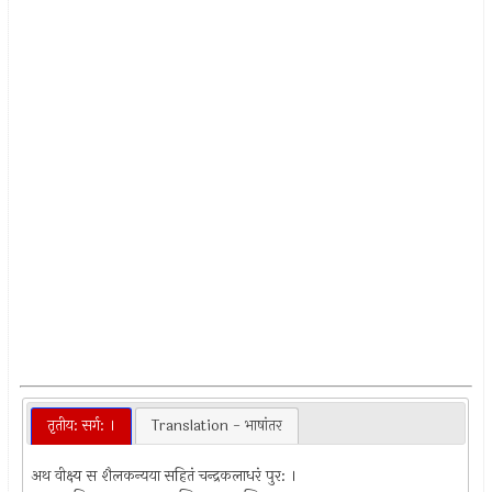
तृतीय: सर्ग: ।
Translation - भाषांतर
अथ वीक्ष्य स शैलकन्यया सहितं चन्द्रकलाधरं पुर: ।