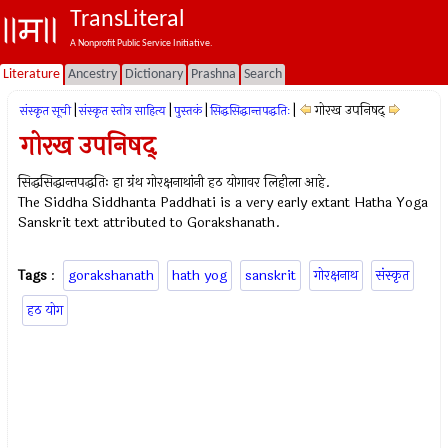
TransLiteral
A Nonprofit Public Service Initiative.
Literature
Ancestry
Dictionary
Prashna
Search
|
|
|
|
गोरख उपनिषद्
संस्कृत सूची
संस्कृत स्तोत्र साहित्य
पुस्तकं
सिद्धसिद्धान्तपद्धतिः
गोरख उपनिषद्
सिद्धसिद्धान्तपद्धतिः हा ग्रंथ गोरक्षनाथांनी हठ योगावर लिहीला आहे.
The Siddha Siddhanta Paddhati is a very early extant Hatha Yoga
Sanskrit text attributed to Gorakshanath.
Tags
:
gorakshanath
hath yog
sanskrit
गोरक्षनाथ
संस्कृत
हठ योग