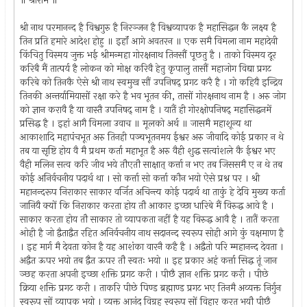
॥ श्रीराम ॥
श्री नाथ परमानन्द है विश्वगुरु है निरञ्जन है विश्वव्यापक है महासिद्धन कै लक्ष्य है
तिन प्रति हमारे आदेश होहु ॥ इहॉं आगे अवतरन ॥ एक समै विमला नाम महादेवी
किंचितु विस्मय जुक्त भई श्रीमन्महा गोरक्षनाथ तिनसौं पूछतु है । ताको विस्मय दूर
करिबै मैं तात्पर्य है लोकन को मोक्ष करिवै हेतु कृपालु तासौं महाजोग विद्या प्रगट
करिबे को तिनकै ऐसे श्री नाथ स्वमुख सौं उपनिषद् प्रगट करै है । गो कहियै इन्द्रिय
तिनकी अन्तर्यामियासों रक्षा करे है भव भूतन की, तासों गोरक्षनाथ नाम है । अरु जोग
को ज्ञान करावै है या वास्तै उपनिषद् नाम है । यातैं ही गोरक्षोपनिषद् महासिद्धनमें
प्रसिद्ध है । इहां आगै विमला उवाच ॥ मूलको अर्थ ॥ जासमै महाशून्य था
आकाशादि महापंचभूत अरु तिनही पञ्चभूतनमय ईश्वर अरु जीवादि कोई प्रकार न थे
तब या सृष्टि होय वै मै प्रथम कर्ता महाभूत है अरु वैही शुद्ध सत्वांशले कै ईश्वर भए
वैही मलिन सत्व करि जीव भये तौएतौ साक्षात् कर्त्ता न भए तब जिससमै ए न थे तब
कोई अनिर्वचनीय पदार्थ था । सो कर्त्ता सो कर्त्ता कौन भयो ऐसे प्रश्न पर । श्री
महानन्दरूप निराकार साकार वर्जित अचिन्त्य कोई पदार्थ था ताकुं हे देवि मुख्य कर्ता
जानियै क्यों कि निराकार करता होय तौ आकार इच्छा धारिबे मैं विरुद्ध आवे है ।
साकार करता होय तौ साकार तो व्यापकता नहीं है यह विरुद्ध आवै है । तातैं करता
ओही है जो द्वैताद्वैत रहित अनिर्वचनीय नाथ सदानन्द स्वरूप सोही आगे कुं वक्षमाण है
। इह मार्ग मै देवता कोन है यह आशंका वारनै कहै है । अद्वैतो परि म्महानन्द देवता ।
अद्वैत ऊपर भयो तब द्वैत ऊपर तौ स्वतः भयो ॥ इह प्रकार अहं कर्त्ता सिद्ध तूं जान
ञ्छह करता अपनी इच्छा शक्ति प्रगट करी । पीछै ज्ञान शक्ति प्रगट करी । पीछे
क्रिया शक्ति प्रगट करी । ताकरि पीछे पिण्ड ब्रह्माण्ड प्रगट भए तिनमै अव्यक्त निर्गुन
स्वरूप सों व्यापक भयो । व्यक्त आनंद विग्रह स्वरूप सों विहार करत भयौ पीछै