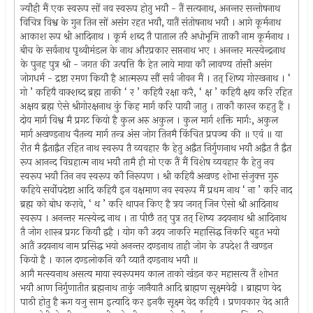
ज्यौही मैं एक स्वरूप सों नव स्वरूप होतु भयौ - तैं सत्यनाथ, अनन्तर सन्तोषनाथ
विचित्र विश्व के गुन तिन सों असंग रहत भयौ, यातैं संतोषनाथ भयौ । आगे कूर्मनाथ
आकाश रूप श्री आदिनाथ । कूर्म शब्द तै पाताल तरै अधोभूमि ताकौ नाम कूर्मनाथ ।
बीच के सर्वनाथ पृथ्वीमंडल के नाथ औरप्रकार सप्तनाथ भए । अनन्तर मत्स्येन्द्रनाथ
के पुनह पुत्र श्री - जगत की उत्पत्ति कै हेत लाये माया कौ लावण्य तांसौ असंग
जोगधर्म - द्रष्टा रमण कियौ है आत्मरूप सौं सर्व जीवन मैं । तत् शिष्य गोरखनाथ । ‘
गो ’ कहियै वाक्शब्द ब्रह्म ताकी ‘ र ’ कहियै रक्षा करै, ‘ क्ष ’ कहियै क्षय करि रहित
अक्षय ब्रह्म ऐसे श्रीगोरक्षनाथ कुं किह मार्ग करि पायौ जातु । ताकौ कारन कहतु हैं ।
दोय मार्ग विश्व मै प्रगट कियो है कुल अरु अकुल । कुल मार्ग शक्ति मार्गः, अकुल
मार्ग अखण्डनाथ चैतन्य मार्ग तन्त्र अंस जोग तिनमै किंचित प्रपञ्च की ॥ एवं ॥ या
रीत मै द्वैताद्वैत रहित नाथ स्वरूप तै व्यवहार कै हेतु अद्वैत निर्गुणनाथ भयौ अद्वैत तै द्वैत
रूप आनन्द विग्रहात्म नाथ भयौ तामै ही मो एक तैं मैं विशेष व्यवहार कै हेतु नव
स्वरूप भयौ तिन नव स्वरूप कौ निरूपण । श्री कहियै अखण्ड शोभा संजुक्त्त गुरु
कहिये सर्वोपदेष्टा आदि कहियै इन वक्षमाण नव स्वरूप मैं प्रथम नाथ ‘ ना ’ करि नाद
ब्रह्म को बोध करावे, ‘ थ ’ करि थापन किए है त्रय जगत् जिन ऐसो श्री आदिनाथ
स्वरूप । अनन्तर मत्स्येन्द्र नाथ । ता पीछै तत् पुत्र तत् शिष्य उदयनाथ श्री आदिनाथ
तै जोग शास्त्र प्रगट कियौ द्वहै । योग कौ उदय जाकरि महासिद्ध निकरि बहुत भयो
आतैं उदयनाथ नाम प्रसिद्ध भयो अनन्तर दण्डनाथ ताही जोग के उपदेश तै खण्डन
कियो है । काल दण्डलोकनि कौ य्यातै दण्डनाथ भयौ ॥
आगै मत्स्यनाथ असत्य माया स्वरूपमय काल ताको खंडन कर महासत्य तैं शोभत
भयौ आण निर्गुणातीत ब्रह्मनाथ ताकुं जानैयातै आदि ब्राह्मण सूक्ष्मवेदी । ब्राह्मण वेद
पाठी होतु है ऋग यजु साम इत्यादि कर इनकै सूक्ष्म वेद कहियै । प्रणवकार वेद आतै