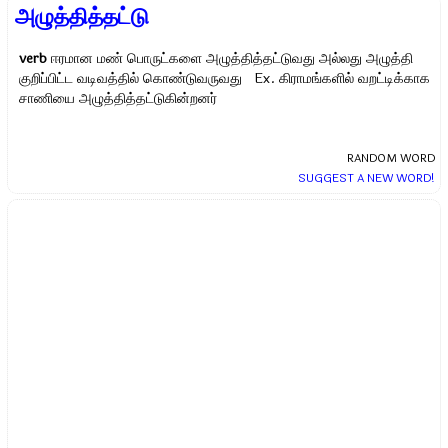
அழுத்தித்தட்டு
verb
ஈரமான மண் பொருட்களை அழுத்தித்தட்டுவது அல்லது அழுத்தி
குறிப்பிட்ட வடிவத்தில் கொண்டுவருவது Ex.
கிராமங்களில் வறட்டிக்காக
சாணியை அழுத்தித்தட்டுகின்றனர்
RANDOM WORD
SUGGEST A NEW WORD!