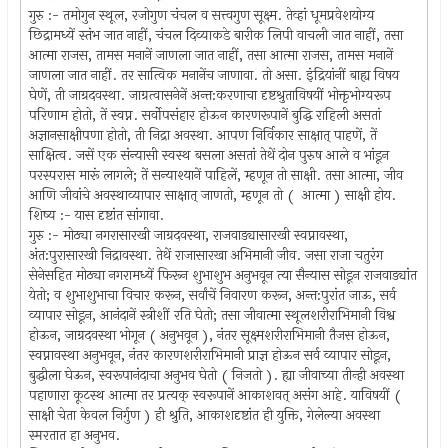
गुरु :- तमोगुन स्थूल, रजोगुण चंचल व सत्त्वगुण सूक्ष्म. तेव्हां धूमप्रवेशयोग्य
छिद्रामध्यें स्तंभ जात नाहीं, चंचल दिव्याकडे बारीक लिपी वाचली जात नाहीं, तसा
आत्मा राजस, तामस मनानें जाणला जात नाहीं, तसा आत्मा राजस, तामस मनानें
जाणला जात नाहीं. तर सात्विक मनानेंच जाणावा. तो असा. इंद्रियांनीं बाह्य विषय
घेणें, ती जाग्रदवस्था. जाग्रत्वासनेनें अन्त:करणाचा दृष्टश्रुताविषयीं भोक्तृभोग्यरूप
परिणाम होतो, तें स्वप्न. सर्वोपसंहार होऊन कारणरूपानें बुद्धि राहिली असतां
अज्ञानसाक्षीपणा होतो, ती निद्रा अवस्था. आपण निर्विकार साक्षात् पाहणें, तें
साक्षित्व. जसें एक संन्यासी स्वस्थ बसला असतां तेथें दोन पुरुष आले व भांडून
परस्परास मारूं लागले; तें सन्याश्यानें पाहिलें, म्हणून तो साक्षी. तसा आत्मा, जीव
आणि जीवांचे अवस्थाव्यापार साक्षात् जाणतो, म्हणून तो ( आत्मा ) साक्षी होय.
शिष्य :- यास दृष्टांत सांगावा.
गुरु :- मोठ्या नगरासारखी जाग्रदवस्था, राजवाड्यासारखी स्वप्नावस्था,
अंत:पुरासारखी निद्रावस्था. तेथें राजासारखा अभिमानी जीव. जसा राजा चतुरंग
सेनेसहित मोठ्या नगरामध्यें फिरून शुभाशुभ अनुभवून त्या सैन्यास सोडून राजवाड्यांत
येतो; व शुभाशुभाचा विचार करून, सर्वांचें निवारण करून, अन्त:पुरांत जाऊ, सर्व
व्यापार सोडून, आनंदानें स्त्रीशीं रति घेतो; तसा जीवात्मा स्थूलशरीराभिमानी विश्व
होऊन, जाग्रदवस्था भोगून ( अनुभवून ), नंतर सूक्ष्मशरीराभिमानी तैजस होऊन,
स्वप्नावस्था अनुभवून, नंतर कारणशरीराभिमानी प्राज्ञ होऊन सर्व व्यापार सोडून,
बुद्धीला घेऊन, स्वरूपानंदाचा अनुभव घेतो ( निजतो ). ह्या जीवाच्या तीन्ही अवस्था
पहाणारा कूटस्थ आत्मा तर प्रत्यक् स्वरूपानें आकाशवत् असंग आहे. याविषयीं (
साक्षी चेता केवल निर्गुण ) ही श्रुति, आकाशदृष्टांत ही युक्ति, गेलेल्या अवस्था
स्मरतात हा अनुभव.