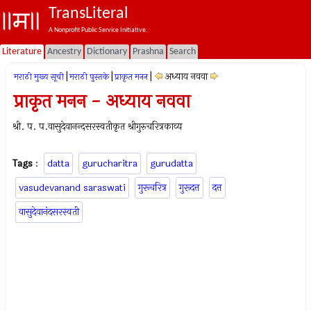
TransLiteral
A Nonprofit Public Service Initiative.
Literature
Ancestry
Dictionary
Prashna
Search
|
|
|
अध्याय नववा
मराठी मुख्य सूची
मराठी पुस्तके
प्राकृत मनन
प्राकृत मनन - अध्याय नववा
श्री. प. प.वासुदेवानन्दसरस्वतीकृत श्रीगुरुचरित्रकाव्य
Tags
:
datta
gurucharitra
gurudatta
vasudevanand saraswati
गुरूचरित्र
गुरूदत्त
दत्त
वासुदेवानंदसरस्वती