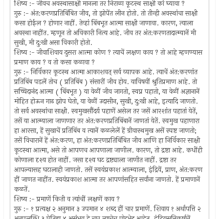
शिष्य :- जीवच अवस्थासाक्षी मानला तर निराळा कूटस्थ साक्षी कां घ्यावा ?
गुरु :- अंत:करणप्रतिबिंबित जीव, तो झोपेंत लीन होतो. तो तीन्ही अवस्थांचा साक्षी
कसा होईल ? होणार नाहीं. तेव्हां बिंबभूत आत्मा साक्षी जाणावा. कारण, त्याला
अवस्था नाहींत. म्हणून तो अविकारी नित्य आहे. जीव तर अंत:करणतादात्म्यानें मी
सुखी, मी दु:खी असा विकारी होतो.
शिष्य :- जीवाशिवाय दुसरा आत्मा कोण ? त्याचें लक्षण काय ? तो आहे म्हणण्यास
प्रमाण काय ? व तो कसा कळावा ?
गुरु :- निर्विकार कूटस्थ आत्मा आकाशवत् सर्व व्यापक आहे. त्याचें अंत:करणांत
प्रतिबिंब पडलें तोच ( प्रतिबिंब ) संसारीं जीव होय. याविषयीं श्रुतिप्रमाण आहे. तो
सच्चिदानंद आत्मा ( बिंबभूत ) या वेळीं जीव जागतो, स्वप्न पहातो, या वेळीं अज्ञानानें
मोहित होऊन गाढ झोप घेतो, या वेळीं उदासीन, सुखी, दु:खी आहे, इत्यादि जाणतो.
तो सर्व अवस्थांचा साक्षी. स्वमुखसौंदर्य पहाणें असेल तर जसें आरशांत पहातां येतें,
तसें या आत्म्याला जाणणार तर अंत:करणप्रतिबिंबानें जाणतां येतें. स्वमुख पहाणारा
हा आरसा, हें सुखाचें प्रतिबिंब व त्यानें कळलेलें हें ग्रीवास्थमुख असें स्पष्ट जाणतो;
तसें विचारानें हें अंत:करण, हा अंत:करणप्रतिबिंबित जीव आणि हा निर्विकार साक्षी
कूटस्था आत्मा, असे तो आपणच आपणाला जाणील. कारण, तो द्रष्टा आहे. कधींही
कोणाला दृश्य होत नाहीं. जसा दृश्य घट द्रष्ट्याला जाणीत नाहीं. द्रष्टा तर
आपल्यासह घटालाही जाणतो. तसें स्वयंप्रकाश आत्म्याला, इंद्रियें, प्राण, अंत:करण
हीं जाणत नाहींत. स्वयंप्रकाश आत्मा तर आपणांसहित सर्वांना जाणतो. हें प्रमाणानें
कळतें.
शिष्य :- प्रमाणें किती व त्यांचीं लक्षणें काय ?
गुरु :- १ प्रत्यक्ष २ अनुमान ३ उपमान ४ शब्द हीं चार प्रमाणें. शिवाय १ अर्थापत्ति २
अनुपलब्धि ३ ऐतिह्य ४ असंभव हे चार त्याचेच पोटभेद आहेत. इंद्रियसन्निकर्षानें