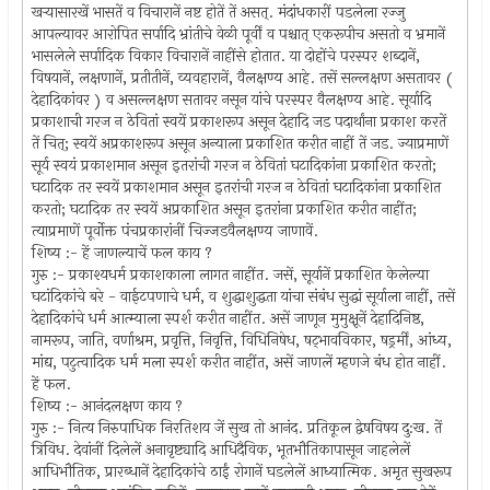
खर्‍यासारखें भासतें व विचारानें नष्ट होतें तें असत्. मंदांधकारीं पडलेला रज्जु
आपल्यावर आरोपित सर्पादि भ्रांतीचे वेळी पूर्वीं व पश्चात् एकरूपीच असतो व भ्रमानें
भासलेले सर्पादिक विकार विचारानें नाहींसे होतात. या दोहोंचे परस्पर शब्दानें,
विषयानें, लक्षणानें, प्रतीतीनें, व्यवहारानें, वैलक्षण्य आहे. तसें सल्लक्षण असतावर (
देहादिकांवर ) व असल्लक्षण सतावर नसून यांचे परस्पर वैलक्षण्य आहे. सूर्यादि
प्रकाशाची गरज न ठेवितां स्वयें प्रकाशरूप असून देहादि जड पदार्थांना प्रकाश करतें
तें चित्; स्वयें अप्रकाशरूप असून अन्याला प्रकाशित करीत नाहीं तें जड. ज्याप्रमाणें
सूर्य स्वयं प्रकाशमान असून इतरांची गरज न ठेवितां घटादिकांना प्रकाशित करतो;
घटादिक तर स्वयें प्रकाशमान असून इतरांची गरज न ठेवितां घटादिकांना प्रकाशित
करतो; घटादिक तर स्वयें अप्रकाशित असून इतरांना प्रकाशित करीत नाहींत;
त्याप्रमाणें पूर्वोक्त पंचप्रकारांनीं चिज्जडवैलक्षण्य जाणावें.
शिष्य :- हें जाणल्याचें फल काय ?
गुरु :- प्रकाश्यधर्म प्रकाशकाला लागत नाहींत. जसें, सूर्यानें प्रकाशित केलेल्या
घटांदिकांचे बरे - वाईटपणाचे धर्म, व शुद्धाशुद्धता यांचा संबंध सुद्धां सूर्याला नाहीं, तसें
देहादिकांचे धर्म आत्म्याला स्पर्श करीत नाहींत. असें जाणून मुमुक्षूनें देहादिनिष्ठ,
नामरूप, जाति, वर्णाश्रम, प्रवृत्ति, निवृत्ति, विधिनिषेध, षट्भावविकार, षड्रर्मीं, आंध्य,
मांद्य, पटुत्वादिक धर्म मला स्पर्श करीत नाहींत, असें जाणलें म्हणजे बंध होत नाहीं.
हें फल.
शिष्य :- आनंदलक्षण काय ?
गुरु :- नित्य निरुपाधिक निरतिशय जें सुख तो आनंद. प्रतिकूल द्वेषविषय दु:ख. तें
त्रिविध. देवांनीं दिलेलें अनावृष्ट्यादि आधिदैविक, भूतभौतिकापासून जाहलेलें
आधिभौतिक, प्रारब्धानें देहादिकांचे ठाईं रोगानें घडलेलें आध्यात्मिक. अमृत सुखरूप