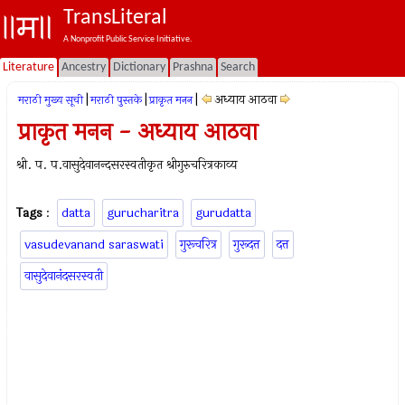
TransLiteral
A Nonprofit Public Service Initiative.
Literature
Ancestry
Dictionary
Prashna
Search
|
|
|
अध्याय आठवा
मराठी मुख्य सूची
मराठी पुस्तके
प्राकृत मनन
प्राकृत मनन - अध्याय आठवा
श्री. प. प.वासुदेवानन्दसरस्वतीकृत श्रीगुरुचरित्रकाव्य
Tags
:
datta
gurucharitra
gurudatta
vasudevanand saraswati
गुरूचरित्र
गुरूदत्त
दत्त
वासुदेवानंदसरस्वती