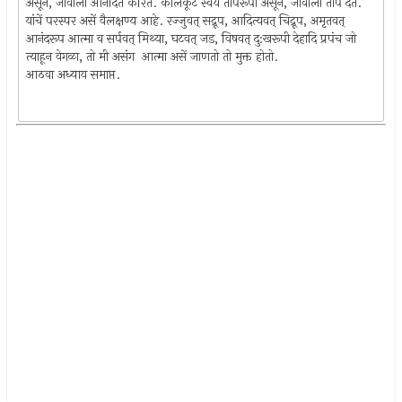
असून, जीवाला आनंदित करितें. कालकूट स्वयें तापरूपी असून, जीवाला ताप देतें.
यांचें परस्पर असें वैलक्षण्य आहे. रज्जुवत् सद्रूप, आदित्यवत् चिद्रूप, अमृतवत्
आनंदरूप आत्मा व सर्पवत् मिथ्या, घटवत् जड, विषवत् दु:खरूपी देहादि प्रपंच जो
त्याहून वेगळा, तो मी असंग आत्मा असें जाणतो तो मुक्त होतो.
आठवा अध्याय समाप्त.