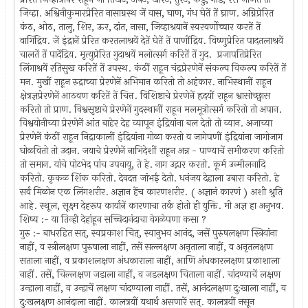
जिव्हा. अश्विनीकुमारप्रेरित नासाग्रस्थ जें वास, घाण, गंध घेतें तें घ्राण. अग्निप्रेरित
कंठ, ओठ, तालु, शिर, ऊर, दांत, नासा, जिव्हाश्रयानें स्वरवर्णोच्चार करतें तें
वागिंद्रिय. जें इंद्रानें प्रेरित करतलाश्रयें देतें घेतें तें पाणींद्रिय. विष्णुप्रेरित पादतलाश्रयें
चालतें तें पादेंद्रिय. मृत्युप्रेरित गुदाश्रयें मलोत्सर्ग करितें तें गुद. प्रजापतिप्रेरित
लिंगाश्रयें रतिसुख करितें तें उपस्थ. कंठीं राहून चंद्रप्रेरणेनें संकल्प विकल्प करितें तें
मन. मुखीं राहून रुद्राच्या प्रेरणेनें अभिमान करितो तो अहंकार. नाभिस्थानीं राहून
क्षेत्रज्ञप्रेरणेनें आठवण करितें तें चित्त. विशिष्टाचे प्रेरणेनें हृदयीं राहून श्वासोच्छ्वास
करितो तो प्राण. विश्वसृष्टाचे प्रेरणेनें गुदस्थानीं राहून मलमूत्रोत्सर्ग करितो तो अपान.
विश्वयोनीच्या प्रेरणेनें आंत बाहेर देह व्यापून इंद्रियांना बल देतो तो व्यान. अजाच्या
प्रेरणेनें कंठीं राहून निद्राकालीं इंद्रियांना गोळा करतो व जागेपणीं इंद्रियांना जागोजाग
घोळवितो तो उदान. जयाचे प्रेरणेनें नाभिदेशीं राहून अन्न - पाण्याचें समीकरण करितो
तो समान. यांचे पोटभेद पांच उपवायू, ते हे. नाग उद्गार करतो. कूर्म उन्मीलनादि
करितो. कृकळ शिंक करितो. देवदत्त जांभई देतो. धनंजय देहाला उबारा करितो. हे
सर्व मिळोन एक लिंगशरीर. अज्ञान हेंच कारणशरीर. ( अज्ञानं कारणं ) अशी श्रुति
आहे. स्थूल, सूक्ष्म देहरूप कार्यानें कारणाचा तर्क होतो ही युक्ति. मी अज्ञ हा अनुभव.
शिष्य :- या तिन्ही देहांहून सच्चिदानंदाचा वेगळेपणा कसा ?
गुरु :- बाधरहित सत्, स्वप्रकाश चित्, स्वानुभव आनंद, जसें पुरुषलक्षण स्त्रियांना
नाहीं, व स्त्रीलक्षण पुरुषाला नाहीं, तसें सल्लक्षण अनृताला नाहीं, व अनृतलक्षण
सताला नाहीं, व प्रकाशलक्षण अंधकाराला नाहीं, आणि अंधकारलक्षण प्रकाशाला
नाहीं. तसें, चिल्लक्षण जडाला नाहीं, व जडलक्षण चिताला नाहीं. चांदण्याचें लक्षण
उन्हाला नाहीं, व उन्हाचें लक्षण चांदण्याला नाहीं. तसें, आनंदलक्षण दु:खाला नाहीं, व
दु:खलक्षण आनंदाला नाहीं. कालत्रयीं यथार्थ असणारें सत्. कालत्रयीं नसून