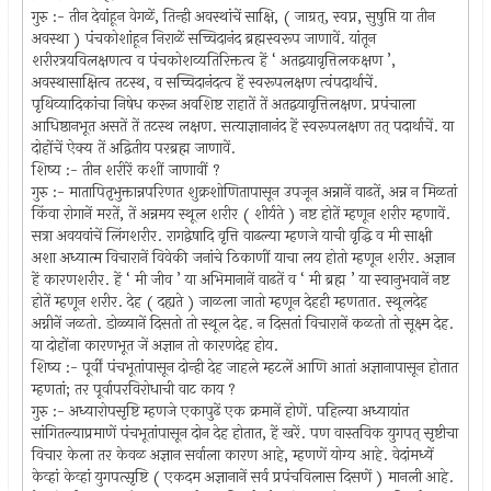
गुरु :- तीन देवांहून वेगळें, तिन्ही अवस्थांचें साक्षि, ( जाग्रत्, स्वप्न, सुषुप्ति या तीन
अवस्था ) पंचकोशांहून निराळें सच्चिदानंद ब्रह्मस्वरूप जाणावें. यांतून
शरीरत्रयविलक्षणत्व व पंचकोशव्यतिरिक्तत्व हें ‘ अतद्वयावृत्तिलकक्षण ’,
अवस्थासाक्षित्व तटस्थ, व सच्चिदानंदत्व हें स्वरूपलक्षण त्वंपदार्थाचें.
पृथिव्यादिकांचा निषेध करून अवशिष्ट राहातें तें अतद्वयावृत्तिलक्षण. प्रपंचाला
आधिष्ठानभूत असतें तें तटस्थ लक्षण. सत्याज्ञानानंद हें स्वरूपलक्षण तत् पदार्थाचें. या
दोहोंचें ऐक्य तें अद्वितीय परब्रह्म जाणावें.
शिष्य :- तीन शरीरें कशीं जाणावीं ?
गुरु :- मातापितृभुक्तान्नपरिणत शुक्रशोणितापासून उपजून अन्नानें वाढतें, अन्न न मिळतां
किंवा रोगानें मरतें, तें अन्नमय स्थूल शरीर ( शीर्यते ) नष्ट होतें म्हणून शरीर म्हणावें.
सत्रा अवयवांचें लिंगशरीर. रागद्वेषादि वृत्ति वाढल्या म्हणजे याची वृद्धि व मी साक्षी
अशा अध्यात्म विचारानें विवेकी जनांचे ठिकाणीं याचा लय होतो म्हणून शरीर. अज्ञान
हें कारणशरीर. हें ‘ मी जीव ’ या अभिमानानें वाढतें व ‘ मी ब्रह्म ’ या स्वानुभवानें नष्ट
होतें म्हणून शरीर. देह ( दह्यते ) जाळला जातो म्हणून देहही म्हणतात. स्थूलदेह
अग्नीनें जळतो. डोळ्यानें दिसतो तो स्थूल देह. न दिसतां विचारानें कळतो तो सूक्ष्म देह.
या दोहोंना कारणभूत जें अज्ञान तो कारणदेह होय.
शिष्य :- पूर्वीं पंचभूतांपासून दोन्ही देह जाहले म्हटलें आणि आतां अज्ञानापासून होतात
म्हणतां; तर पूर्वापरविरोधाची वाट काय ?
गुरु :- अध्यारोपसृष्टि म्हणजे एकापुढें एक क्रमानें होणें. पहिल्या अध्यायांत
सांगितल्याप्रमाणें पंचभूतांपासून दोन देह होतात, हें खरें. पण वास्तविक युगपत् सृष्टीचा
विचार केला तर केवळ अज्ञान सर्वाला कारण आहे, म्हणणें योग्य आहे. वेदांमध्यें
केव्हां केव्हां युगपत्सृष्टि ( एकदम अज्ञानानें सर्व प्रपंचविलास दिसणें ) मानली आहे.