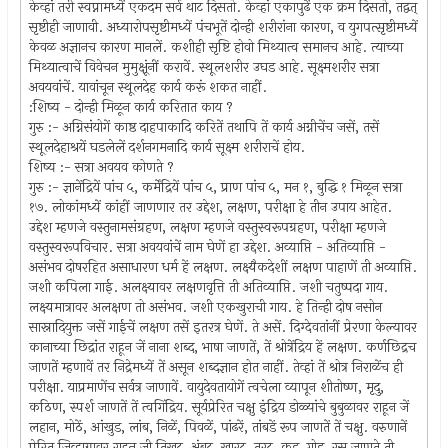
केव्हां तरी स्वप्नामध्यें एकदम सर्व थाट दिसतो. केव्हां एकापुढें एक क्रम दिसतो, तद्वत्
सृष्टीही जाणावी. अध्यारोपसृष्टीमध्यें पंचभूतें दोन्ही शरीरांना कारण, व युगपत्सृष्टीमध्यें
केवळ अज्ञानच कारण मानलें. कशीही सृष्टि होवो मिथ्यात्व समानच आहे. त्याच्या
मिथ्यात्वाचें विवेचन मुमुक्षूंनीं करावें. स्थूलशरीर उघड आहे. सूक्ष्मशरीर सत्रा
अवयवांचें. यावांचून स्थूलदेह कार्य करूं शकत नाहीं.
:शिष्य - दोन्ही मिळून कार्य करितात काय ?
गुरु :- अग्निसंयोगें काष्ठ दाहपाकादि करितें तथापि तें कार्य अग्नीचेंच जसें, तसें
स्थूलदेहाश्रयें घडलेलें दर्शनगमनादि कार्य सूक्ष्म शरीराचें होय.
शिष्य :- सत्रा अवयव कोणते ?
गुरु :- ज्ञानेंद्रियें पांच ५, कर्मेंद्रियें पांच ५, प्राण पांच ५, मन १, बुद्धि १ मिळून सत्रा
१७. लोकांमध्यें कांहीं जाणणार तर उद्देश, लक्षण, परीक्षा हे तीन उपाय आहेत.
उद्देश म्हणजे वस्तुनामसंग्रहण, लक्षण म्हणजे वस्तुस्वरूपग्रहण, परीक्षा म्हणजे
वस्तुस्वरूपविचार. सत्रा अवयवांचें नाम घेणें हा उद्देश. अव्याप्ति - अतिव्याप्ति -
असंभव दोषरहित असाधारण धर्म हें लक्षण. लक्ष्यैकदेशीं लक्षण पाहाणें ती अव्याप्ति.
जशी कपिला गाई. अलक्ष्यावर लक्षणवृत्ति ती अतिव्याप्ति. जशी चतुष्पदा गाय.
लक्ष्यमात्रावर अलक्षण तो असंभव. जशी एकखुराची गाय. हे तिन्ही दोष नसोन
सास्नादियुक्त जसें गाईचें लक्षण तसें इतरत्र घेणें. ते असें. दिग्देवतांनीं प्रेरणा केल्यावर
कानाच्या छिद्रांत राहून जें नाना शब्द, भाषा जाणतें, तें श्रोत्रेंद्रिय हें लक्षण. कर्णछिद्रच
जाणतें म्हणावें तर निद्रेमध्यें तें असून शब्दज्ञान होत नाहीं. तेव्हां तें श्रोत्र निराळेंच ही
परीक्षा. याप्रमाणेंच सर्वत्र जाणावें. वायुदेवतायोगें त्वचेला व्यापून शीतोष्ण, मृदु,
कठिण, स्पर्श जाणतें तें त्वगिंद्रिय. सूर्यप्रेरित चक्षु इंद्रिय डोळ्यांचे बुबुळावर राहून जें
लहान, मोठें, आंखुड, लांब, निळें, पिवळें, पांढरें, तांबडें रूप जाणतें तें चक्षु. वरुणानें
प्रेरित जिव्हाग्रावर राहून जी तिखट, अंबट, खारट, तुरट, कडु, गोड, रस जाणते ती