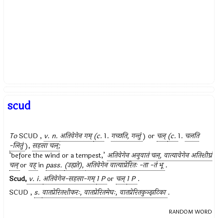
scud
To
SCUD ,
v. n.
अतिवेगेन गम्
(c.
1.
गच्छति, गन्तुं
) or
चल्
(c.
1.
चलति
-लितुं
),
सहसा चल्;
‘before the wind or a tempest,’
अतिवेगेन
अनुवातं चल्, वात्यावेगेन अतिशीघ्रं
चल्
or
वह्
in
pass.
(उह्यते),
अतिवेगेन वात्याप्रेरितः -ता -तं भू
.
Scud,
v. i.
अतिवेगेन-सहसा-गम्
1 P
or
चल्
1 P
.
SCUD ,
s.
वातप्रेरितशीकरः, वातप्रेरितमेघः, वातप्रेरितकुञ्झटिका
.
RANDOM WORD