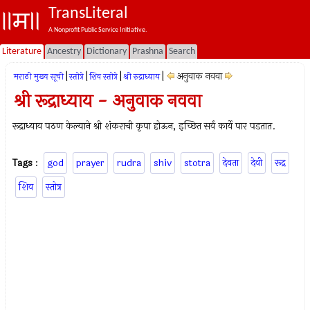
TransLiteral
A Nonprofit Public Service Initiative.
Literature
Ancestry
Dictionary
Prashna
Search
|
|
|
|
अनुवाक नववा
मराठी मुख्य सूची
स्तोत्रे
शिव स्तोत्रे
श्री रुद्राध्याय
श्री रूद्राध्याय - अनुवाक नववा
रूद्राध्याय पठण केल्याने श्री शंकराची कृपा होऊन, इच्छित सर्व कार्ये पार पडतात.
Tags
:
god
prayer
rudra
shiv
stotra
देवता
देवी
रूद्र
शिव
स्तोत्र