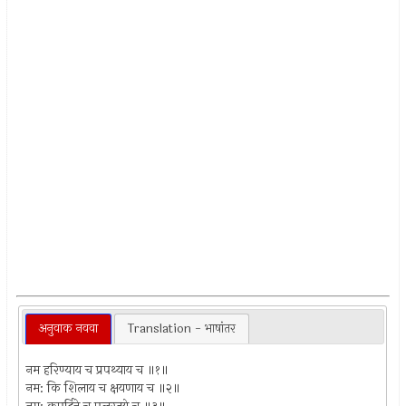
अनुवाक नववा
Translation - भाषांतर
नम हरिण्याय च प्रपथ्याय च ॥१॥
नम: कि शिलाय च क्षयणाय च ॥२॥