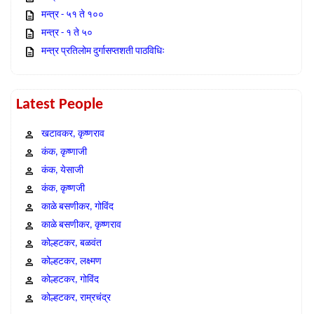
मन्त्र - ५१ ते १००
मन्त्र - १ ते ५०
मन्त्र प्रतिलोम दुर्गासप्तशती पाठविधिः
Latest People
खटावकर, कृष्णराव
कंक, कृष्णाजी
कंक, येसाजी
कंक, कृष्णजी
काळे बसणीकर, गोविंद
काळे बसणीकर, कृष्णराव
कोल्हटकर, बळवंत
कोल्हटकर, लक्ष्मण
कोल्हटकर, गोविंद
कोल्हटकर, राम्रचंद्र