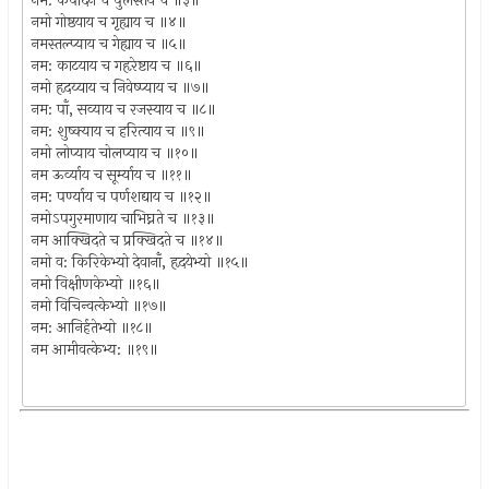
नम: कपर्दिने च पुलस्तये च ॥३॥
नमो गोष्ठयाय च गृह्याय च ॥४॥
नमस्तल्प्याय च गेह्याय च ॥५॥
नम: काटयाय च गहृरेष्टाय च ॥६॥
नमो हृदय्याय च निवेष्प्याय च ॥७॥
नम: पाँ, सव्याय च रजस्याय च ॥८॥
नम: शुष्क्याय च हरित्याय च ॥९॥
नमो लोप्याय चोलप्याय च ॥१०॥
नम ऊर्व्याय च सूर्म्याय च ॥११॥
नम: पर्ण्याय च पर्णशद्याय च ॥१२॥
नमोऽपगुरमाणाय चाभिघ्नते च ॥१३॥
नम आक्खिदते च प्रक्खिदते च ॥१४॥
नमो व: किरिकेभ्यो देवानाँ, हृदयेभ्यो ॥१५॥
नमो विक्षीणकेभ्यो ॥१६॥
नमो विचिन्वत्केभ्यो ॥१७॥
नम: आनिर्हतेभ्यो ॥१८॥
नम आमीवत्केभ्य: ॥१९॥