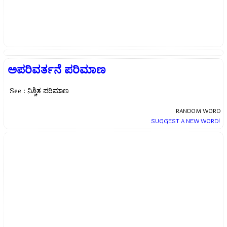
ಅಪರಿವರ್ತನೆ ಪರಿಮಾಣ
See : ನಿಶ್ಚಿತ ಪರಿಮಾಣ
RANDOM WORD
SUGGEST A NEW WORD!