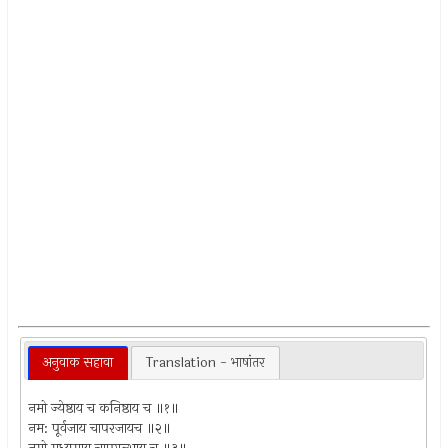
अनुवाक सहावा
Translation - भाषांतर
नमो ज्येष्ठाय च कनिष्ठाय च ॥१॥
नम: पूर्वजाय चापरजायच ॥२॥