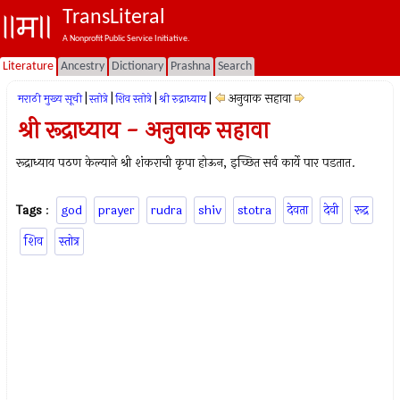
TransLiteral
A Nonprofit Public Service Initiative.
Literature
Ancestry
Dictionary
Prashna
Search
|
|
|
|
अनुवाक सहावा
मराठी मुख्य सूची
स्तोत्रे
शिव स्तोत्रे
श्री रुद्राध्याय
श्री रूद्राध्याय - अनुवाक सहावा
रूद्राध्याय पठण केल्याने श्री शंकराची कृपा होऊन, इच्छित सर्व कार्ये पार पडतात.
Tags
:
god
prayer
rudra
shiv
stotra
देवता
देवी
रूद्र
शिव
स्तोत्र