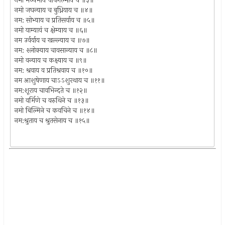
नमो मध्यमाय चापगल्भाय च ॥३॥
नमो जघन्याय च बुध्नियाय च ॥४॥
नम: सोभ्याय च प्रतिसर्याय च ॥५॥
नमो याम्यायं च क्षेम्याय च ॥६॥
नम उर्वर्याय च खल्ल्याय च ॥७॥
नम: श्लोक्याय चावसान्याय च ॥८॥
नमो वन्याय च कक्ष्याय च ॥९॥
नम: श्रवाय व प्रतिश्रवाय च ॥१०॥
नम आशुषेणाय चाऽऽशुरथाय च ॥११॥
नम:शूराय चावभिन्दते च ॥१२॥
नमो वर्मिणे च वरुथिने च ॥१३॥
नमो बिल्मिने च कवचिने च ॥१४॥
नम:श्रुताय च श्रुतसेनाय च ॥१५॥