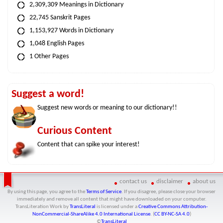
2,309,309 Meanings in Dictionary
22,745 Sanskrit Pages
1,153,927 Words in Dictionary
1,048 English Pages
1 Other Pages
Suggest a word!
Suggest new words or meaning to our dictionary!!
Curious Content
Content that can spike your interest!
contact us
disclaimer
about us
By using this page, you agree to the
Terms of Service
. If you disagree, please close your browser
immediately and remove all content that might have downloaded on your computer.
TransLiteration Work
by
TransLiteral
is licensed under a
Creative Commons Attribution-
NonCommercial-ShareAlike 4.0 International License
. (
CC BY-NC-SA 4.0
)
©
TransLiteral