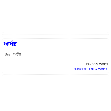
ਆਖੰਡ
See : ਅਟੱਲ
RANDOM WORD
SUGGEST A NEW WORD!