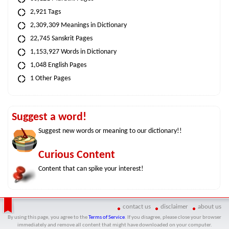
2,921 Tags
2,309,309 Meanings in Dictionary
22,745 Sanskrit Pages
1,153,927 Words in Dictionary
1,048 English Pages
1 Other Pages
Suggest a word!
Suggest new words or meaning to our dictionary!!
Curious Content
Content that can spike your interest!
contact us
disclaimer
about us
By using this page, you agree to the
Terms of Service
. If you disagree, please close your browser
immediately and remove all content that might have downloaded on your computer.