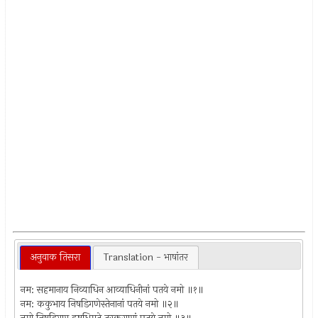
अनुवाक तिसरा
Translation - भाषांतर
नम: सहमानाय निव्याधिन आव्याधिनीनां पतये नमो ॥१॥
नम: ककुभाय निषडिगणेस्तेनानां पतये नमो ॥२॥