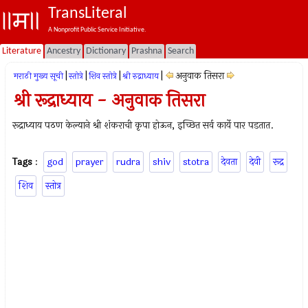
TransLiteral
A Nonprofit Public Service Initiative.
Literature
Ancestry
Dictionary
Prashna
Search
|
|
|
|
अनुवाक तिसरा
मराठी मुख्य सूची
स्तोत्रे
शिव स्तोत्रे
श्री रुद्राध्याय
श्री रूद्राध्याय - अनुवाक तिसरा
रूद्राध्याय पठण केल्याने श्री शंकराची कृपा होऊन, इच्छित सर्व कार्ये पार पडतात.
Tags
:
god
prayer
rudra
shiv
stotra
देवता
देवी
रूद्र
शिव
स्तोत्र