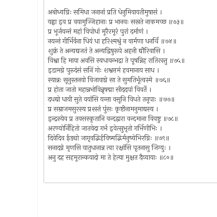
अबोध्यग्निः समिधा जनानां प्रति धेनुमिवायतीमुषासं ।
यह्वा इव प्र वयामुज्जिहानाः प्र भानवः सस्रते नाकमच्छ ॥७३॥
प्र भूर्जयन्तं महां विपोधां मूरैरमूरं पुरां दर्माणं ।
नयन्तं गीर्भिर्वना धियं धा हरिश्मश्रुं न वार्मणा धनर्चिं ॥७४॥
शुक्रं ते अन्यद्यजतं ते अन्यद्विषुरूपे अहनी द्यौरिवासि ।
विश्वा हि माया अवसि स्वधावन्भद्रा ते पूषन्निह रातिरस्तु ॥७५॥
इडामग्ने पुरुदंसं सनिं गोः शश्वत्तमं हवमानाय साध ।
स्यान्नः सूनुस्तनयो विजावाग्ने सा ते सुमतिर्भूत्वस्मे ॥७६॥
प्र होता जातो महान्नभोविन्नृषद्मा सीददपां विवर्ते ।
दधद्यो धायी सुते वयांसि यन्ता वसूनि विधते तनूपाः ॥७७॥
प्र सम्राजमसुरस्य प्रश्स्तं पुंसः कृष्टीनामनुमाद्यस्य ।
इन्द्रस्येव प्र तवसस्कृतानि वन्दद्वारा वन्दमाना विवष्टु ॥७८॥
अरण्योर्निहितो जातवेदा गर्भ इवेत्सुभृतो गर्भिणीभिः ।
दिवेदिव ईड्यो जागृवद्भिर्हविष्मद्भिर्मनुष्येभिरग्निः ॥७९॥
सनादग्ने मृणसि यातुधानान्न त्वा रक्षांसि पृतनासु जिग्युः ।
अनु दह सहमूरान्कयादो मा ते हेत्या मुक्षत दैव्यायाः ॥८०॥