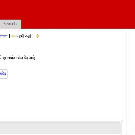
Search
|
अष्टमी दशतिः
्रपाठकः
ये हा सर्वात छोटा वेद आहे.
मवेद