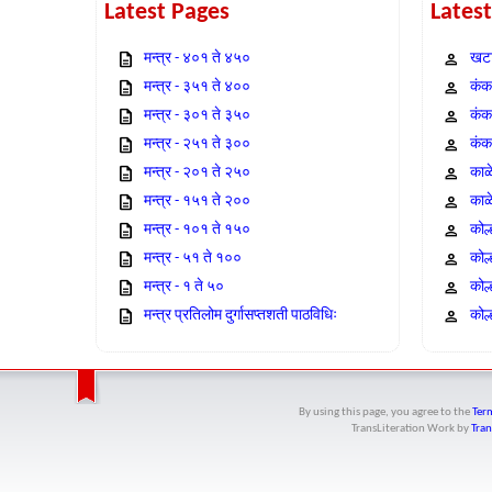
Latest Pages
Lates
मन्त्र - ४०१ ते ४५०
खटा
मन्त्र - ३५१ ते ४००
कंक,
मन्त्र - ३०१ ते ३५०
कंक
मन्त्र - २५१ ते ३००
कंक
मन्त्र - २०१ ते २५०
काळ
मन्त्र - १५१ ते २००
काळ
मन्त्र - १०१ ते १५०
कोल
मन्त्र - ५१ ते १००
कोल
मन्त्र - १ ते ५०
कोल
मन्त्र प्रतिलोम दुर्गासप्तशती पाठविधिः
कोल्
By using this page, you agree to the
Term
TransLiteration Work
by
Tran