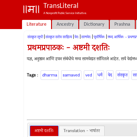
TransLiteral
A Nonprofit Public Service Initiative.
Literature
Ancestry
Dictionary
Prashna
|
|
|
|
|
संस्कृत सूची
संस्कृत स्तोत्र साहित्य
वेदः
सामवेदः
पूर्वार्चिकः
छन्द आर्चिकः - प्रथमप
प्रथमप्रपाठकः - अष्टमी दशतिः
यज्ञ, अनुष्ठान आणि हवन संबंधीचे मन्त्र सामवेदात सांगितले आहेत. सर्व वेदांमध्
Tags
:
dharma
samaved
ved
धर्म
वेद
संस्कृत
सा
अष्टमी दशतिः
Translation - भाषांतर