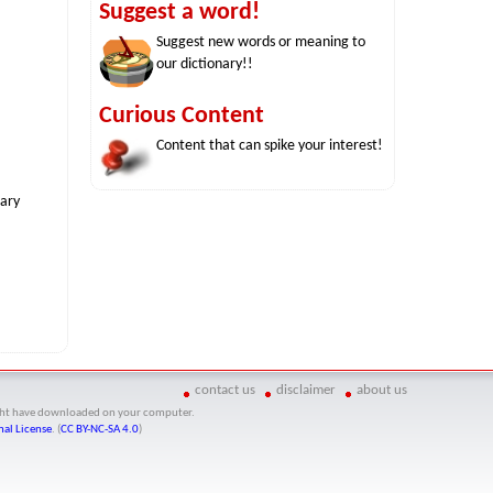
Suggest a word!
Suggest new words or meaning to
our dictionary!!
Curious Content
Content that can spike your interest!
nary
contact us
disclaimer
about us
might have downloaded on your computer.
al License
. (
CC BY-NC-SA 4.0
)