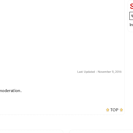
I
Last Updated :
November 11, 2016
 moderation.
TOP