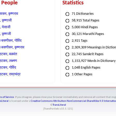
t People
Statistics
वकर, कृष्णराव
71 Dictionaries
 कृष्णाजी
58,915 Total Pages
, येसाजी
5,000 Hindi Pages
, कृष्णजी
30,121 Marathi Pages
े बसणीकर, गोविंद
2,921 Tags
े बसणीकर, कृष्णराव
2,309,309 Meanings in Dictio
्हटकर, बळवंत
22,745 Sanskrit Pages
्हटकर, लक्ष्मण
1,153,927 Words in Dictionary
्हटकर, गोविंद
1,048 English Pages
हटकर, राम्रचंद्र
1 Other Pages
s of Service
. If you disagree, please close your browser immediately and remove all content that 
sLiteral
is licensed under a
Creative Commons Attribution-NonCommercial-ShareAlike 4.0 Internation
©
TransLiteral
[TransPortlets v
15.5.121
]