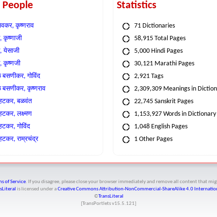
t People
Statistics
वकर, कृष्णराव
71 Dictionaries
 कृष्णाजी
58,915 Total Pages
, येसाजी
5,000 Hindi Pages
, कृष्णजी
30,121 Marathi Pages
े बसणीकर, गोविंद
2,921 Tags
े बसणीकर, कृष्णराव
2,309,309 Meanings in Dictio
्हटकर, बळवंत
22,745 Sanskrit Pages
्हटकर, लक्ष्मण
1,153,927 Words in Dictionary
्हटकर, गोविंद
1,048 English Pages
हटकर, राम्रचंद्र
1 Other Pages
s of Service
. If you disagree, please close your browser immediately and remove all content that 
sLiteral
is licensed under a
Creative Commons Attribution-NonCommercial-ShareAlike 4.0 Internation
©
TransLiteral
[TransPortlets v
15.5.121
]