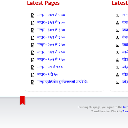
Latest Pages
Lates
मन्त्र - ४०१ ते ४५०
खटा
मन्त्र - ३५१ ते ४००
कंक,
मन्त्र - ३०१ ते ३५०
कंक
मन्त्र - २५१ ते ३००
कंक
मन्त्र - २०१ ते २५०
काळ
मन्त्र - १५१ ते २००
काळ
मन्त्र - १०१ ते १५०
कोल
मन्त्र - ५१ ते १००
कोल
मन्त्र - १ ते ५०
कोल
मन्त्र प्रतिलोम दुर्गासप्तशती पाठविधिः
कोल्
By using this page, you agree to the
Term
TransLiteration Work
by
Tran