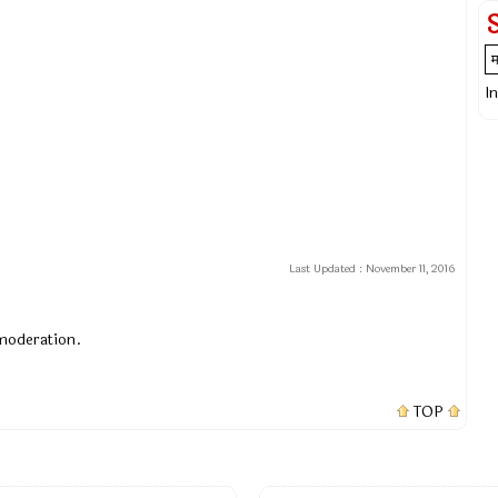
I
Last Updated :
November 11, 2016
 moderation.
TOP