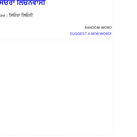
ਸਿਓਰਾ ਲਿਓਨੇਵਾਸੀ
See : ਸਿਓਰਾ ਲਿਓਨੀ
RANDOM WORD
SUGGEST A NEW WORD!