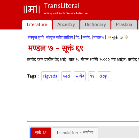
TransLiteral
A Nonprofit Public Service Initiative.
Literature
Ancestry
Dictionary
Prashna
|
|
|
|
|
सूक्तं ६९
संस्कृत सूची
संस्कृत स्तोत्र साहित्य
वेदः
ऋग्वेदः
मण्डल ७
मण्डल ७ - सूक्तं ६९
ऋग्वेद फार प्राचीन वेद आहे. यात १० मंडल आणि १०५५२ मंत्र आहेत. ऋग्वेद म्ह
Tags
:
rigveda
ved
ऋग्वेद
वेद
संस्कृत
सूक्तं ६९
Translation - भाषांतर