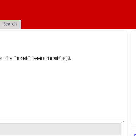
Search
णजे ऋषींनी देवतांची केलेली प्रार्थना आणि स्तुति.