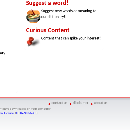
Suggest a word!
Suggest new words or meaning to
our dictionary!!
Curious Content
Content that can spike your interest!
nary
contact us
disclaimer
about us
might have downloaded on your computer.
al License
. (
CC BY-NC-SA 4.0
)