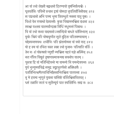
आ वां रथो रोदसी बद्बधानो हिरण्ययो वृषभिर्यात्वश्वैः ।
घृतवर्तनिः पविभी रुचान इषां वोळ्हा नृपतिर्वाजिनीवान् ॥१॥
स पप्रथानो अभि पञ्च भूमा त्रिवन्धुरो मनसा यातु युक्तः ।
विशो येन गच्छथो देवयन्तीः कुत्रा चिद्याममश्विना दधाना ॥२॥
स्वश्वा यशसा यातमर्वाग्दस्रा निधिं मधुमन्तं पिबाथः ।
वि वां रथो वध्वा यादमानोऽन्तान्दिवो बाधते वर्तनिभ्याम् ॥३॥
युवोः श्रियं परि योषावृणीत सूरो दुहिता परितक्म्यायाम् ।
यद्देवयन्तमवथः शचीभिः परि घ्रंसमोमना वां वयो गात् ॥४॥
यो ह स्य वां रथिरा वस्त उस्रा रथो युजानः परियाति वर्तिः ।
तेन नः शं योरुषसो व्युष्टौ न्यश्विना वहतं यज्ञे अस्मिन् ॥५॥
नरा गौरेव विद्युतं तृषाणास्माकमद्य सवनोप यातम् ।
पुरुत्रा हि वां मतिभिर्हवन्ते मा वामन्ये नि यमन्देवयन्तः ॥६॥
युवं भुज्युमवविद्धं समुद्र उदूहथुरर्णसो अस्रिधानैः ।
पतत्रिभिरश्रमैरव्यथिभिर्दंसनाभिरश्विना पारयन्ता ॥७॥
नू मे हवमा शृणुतं युवाना यासिष्टं वर्तिरश्विनाविरावत् ।
धत्तं रत्नानि जरतं च सूरीन्यूयं पात स्वस्तिभिः सदा नः ॥८॥