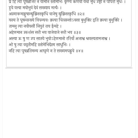
प्र हि त्वा पूषन्नजिरं न यामनि स्तोमेभिः कृण्व ऋणवो यथा मृध उष्ट्रो न पीपरो मृधः ।
हुवे यत्त्वा मयोभुवं देवं सख्याय मर्त्यः ।
अस्माकमाङ्गूषान्द्युम्निनस्कृधि वाजेषु द्युम्निनस्कृधि ॥२॥
यस्य ते पूषन्सख्ये विपन्यवः क्रत्वा चित्सन्तोऽवसा बुभुज्रिर इति क्रत्वा बुभुज्रिरे ।
तामनु त्वा नवीयसीं नियुतं राय ईमहे ।
अहेळमान उरुशंस सरी भव वाजेवाजे सरी भव ॥३॥
अस्या ऊ षु ण उप सातये भुवोऽहेळमानो ररिवाँ अजाश्व श्रवस्यतामजाश्व ।
ओ षु त्वा ववृतीमहि स्तोमेभिर्दस्म साधुभिः ।
नहि त्वा पूषन्नतिमन्य आघृणे न ते सख्यमपह्नुवे ॥४॥