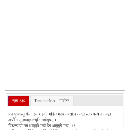
सूक्तं १३८
Translation - भाषांतर
प्रप्र पूष्णस्तुविजातस्य शस्यते महित्वमस्य तवसो न तन्दते स्तोत्रमस्य न तन्दते ।
अर्चामि सुम्नयन्नहमन्त्यूतिं मयोभुवम् ।
विश्वस्य यो मन आयुयुवे मखो देव आयुयुवे मखः ॥१॥