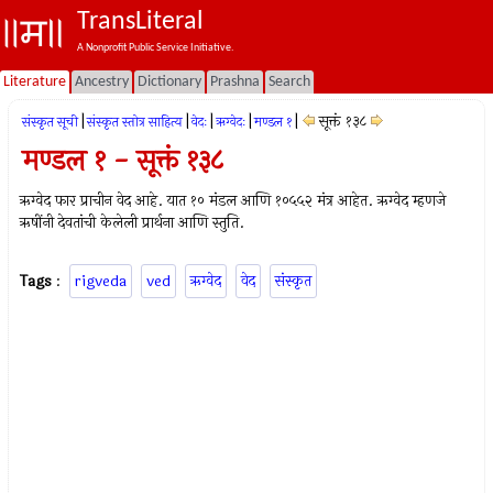
TransLiteral
A Nonprofit Public Service Initiative.
Literature
Ancestry
Dictionary
Prashna
Search
|
|
|
|
|
सूक्तं १३८
संस्कृत सूची
संस्कृत स्तोत्र साहित्य
वेदः
ऋग्वेदः
मण्डल १
मण्डल १ - सूक्तं १३८
ऋग्वेद फार प्राचीन वेद आहे. यात १० मंडल आणि १०५५२ मंत्र आहेत. ऋग्वेद म्हणजे
ऋषींनी देवतांची केलेली प्रार्थना आणि स्तुति.
Tags
:
rigveda
ved
ऋग्वेद
वेद
संस्कृत