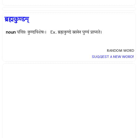
ब्रह्मकुण्डम्
noun
पवित्रः कुण्डविशेषः। Ex.
ब्रह्मकुण्डे स्नानेन पुण्यं प्राप्यते।
RANDOM WORD
SUGGEST A NEW WORD!