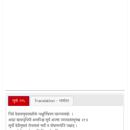
सूक्तं ११५
Translation - भाषांतर
चित्रं देवानामुदगादनीकं चक्षुर्मित्रस्य वरुणस्याग्नेः ।
आप्रा द्यावापृथिवी अन्तरिक्षं सूर्य आत्मा जगतस्तस्थुषश्च ॥१॥
सूर्यो देवीमुषसं रोचमानां मर्यो न योषामभ्येति पश्चात् ।