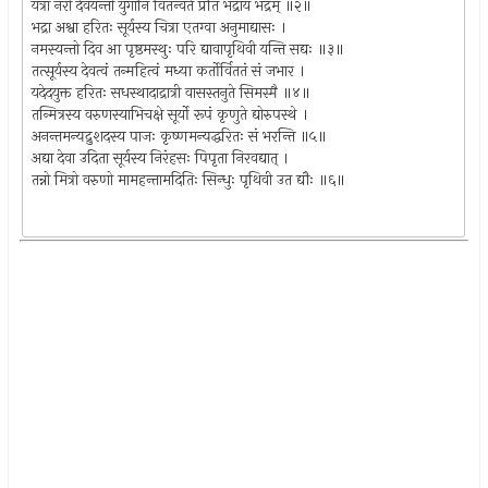
यत्रा नरो देवयन्तो युगानि वितन्वते प्रति भद्राय भद्रम् ॥२॥
भद्रा अश्वा हरितः सूर्यस्य चित्रा एतग्वा अनुमाद्यासः ।
नमस्यन्तो दिव आ पृष्ठमस्थुः परि द्यावापृथिवी यन्ति सद्यः ॥३॥
तत्सूर्यस्य देवत्वं तन्महित्वं मध्या कर्तोर्विततं सं जभार ।
यदेदयुक्त हरितः सधस्थादाद्रात्री वासस्तनुते सिमस्मै ॥४॥
तन्मित्रस्य वरुणस्याभिचक्षे सूर्यो रूपं कृणुते द्योरुपस्थे ।
अनन्तमन्यद्रुशदस्य पाजः कृष्णमन्यद्धरितः सं भरन्ति ॥५॥
अद्या देवा उदिता सूर्यस्य निरंहसः पिपृता निरवद्यात् ।
तन्नो मित्रो वरुणो मामहन्तामदितिः सिन्धुः पृथिवी उत द्यौः ॥६॥