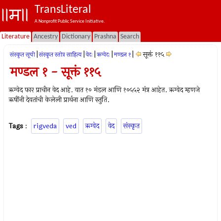
TransLiteral
A Nonprofit Public Service Initiative.
Literature
Ancestry
Dictionary
Prashna
Search
|
|
|
|
|
सूक्तं ११५
संस्कृत सूची
संस्कृत स्तोत्र साहित्य
वेदः
ऋग्वेदः
मण्डल १
मण्डल १ - सूक्तं ११५
ऋग्वेद फार प्राचीन वेद आहे. यात १० मंडल आणि १०५५२ मंत्र आहेत. ऋग्वेद म्हणजे
ऋषींनी देवतांची केलेली प्रार्थना आणि स्तुति.
Tags
:
rigveda
ved
ऋग्वेद
वेद
संस्कृत