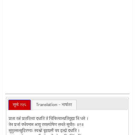
सूक्तं १२५
Translation - भाषांतर
प्राता रत्नं प्रातरित्वा दधाति तं चिकित्वान्प्रतिगृह्या नि धत्ते ।
तेन प्रजां वर्धयमान आयू रायस्पोषेण सचते सुवीरः ॥१॥
सुगुरसत्सुहिरण्यः स्वश्वो बृहदस्मै वय इन्द्रो दधाति ।