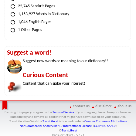
22,745 Sanskrit Pages
1,153,927 Words in Dictionary
1,048 English Pages
1 Other Pages
Suggest a word!
Suggest new words or meaning to our dictionary!!
Curious Content
Content that can spike your interest!
contact us
disclaimer
about us
By using this page, you agree to the
Terms of Service
. If you disagree, please close your browser
immediately and remove all content that might have downloaded on your computer.
TransLiteration Work
by
TransLiteral
is licensed under a
Creative Commons Attribution-
NonCommercial-ShareAlike 4.0 International License
. (
CC BY-NC-SA 4.0
)
©
TransLiteral
[TransPortlets v
15.5.121
]