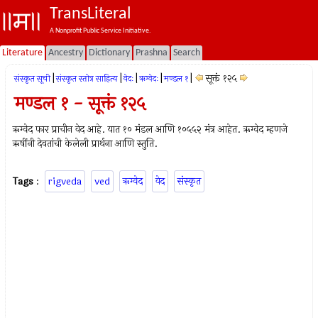
TransLiteral
A Nonprofit Public Service Initiative.
Literature
Ancestry
Dictionary
Prashna
Search
|
|
|
|
|
सूक्तं १२५
संस्कृत सूची
संस्कृत स्तोत्र साहित्य
वेदः
ऋग्वेदः
मण्डल १
मण्डल १ - सूक्तं १२५
ऋग्वेद फार प्राचीन वेद आहे. यात १० मंडल आणि १०५५२ मंत्र आहेत. ऋग्वेद म्हणजे
ऋषींनी देवतांची केलेली प्रार्थना आणि स्तुति.
Tags
:
rigveda
ved
ऋग्वेद
वेद
संस्कृत