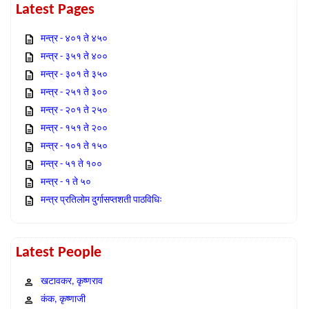
Latest Pages
मन्त्र - ४०१ ते ४५०
मन्त्र - ३५१ ते ४००
मन्त्र - ३०१ ते ३५०
मन्त्र - २५१ ते ३००
मन्त्र - २०१ ते २५०
मन्त्र - १५१ ते २००
मन्त्र - १०१ ते १५०
मन्त्र - ५१ ते १००
मन्त्र - १ ते ५०
मन्त्र प्रतिलोम दुर्गासप्तशती पाठविधिः
Latest People
खटावकर, कृष्णराव
कंक, कृष्णाजी