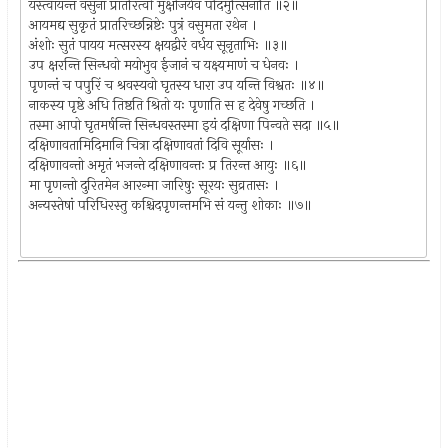
यस्त्वायन्तं वसुना प्रातरित्वो मुक्षीजयेव पदिमुत्सिनाति ॥२॥
आयमद्य सुकृतं प्रातरिच्छन्निष्टेः पुत्रं वसुमता रथेन ।
अंशोः सुतं पायय मत्सरस्य क्षयद्वीरं वर्धय सूनृताभिः ॥३॥
उप क्षरन्ति सिन्धवो मयोभुव ईजानं च यक्ष्यमाणं च धेनवः ।
पृणन्तं च पपुरिं च श्रवस्यवो घृतस्य धारा उप यन्ति विश्वतः ॥४॥
नाकस्य पृष्ठे अधि तिष्ठति श्रितो यः पृणाति स ह देवेषु गच्छति ।
तस्मा आपो घृतमर्षन्ति सिन्धवस्तस्मा इयं दक्षिणा पिन्वते सदा ॥५॥
दक्षिणावतामिदिमानि चित्रा दक्षिणावतां दिवि सूर्यासः ।
दक्षिणावन्तो अमृतं भजन्ते दक्षिणावन्तः प्र तिरन्त आयुः ॥६॥
मा पृणन्तो दुरितमेन आरन्मा जारिषुः सूरयः सुव्रतासः ।
अन्यस्तेषां परिधिरस्तु कश्चिदपृणन्तमभि सं यन्तु शोकाः ॥७॥