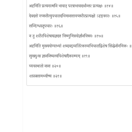
अहमिति प्रत्यगात्मनि भावात् परत्राभावादर्थान्तर प्रत्यक्षः ॥१४॥
देवदत्तो गच्छतीत्युपचारादभिमानात्तावच्छरीरप्रत्यक्षो ऽहङ्कारः ॥१५॥
सन्दिग्धस्तूपचारः ॥१६॥
न तु शरीरविशेषाद्यज्ञदत्त विष्णुमित्रयोर्ज्ञानविषयः ॥१७॥
अहमिति मुख्ययोग्याभ्यां शब्दवद्व्यतिरेकाव्यभिचाराद्विशेष सिद्धेर्नागमिकः
सुखदुःख ज्ञाननिष्पत्त्यविशेषादैकात्म्यम् ॥१९॥
व्यवस्थातो नाना ॥२०॥
शास्त्रसामर्थ्याच्च ॥२१॥