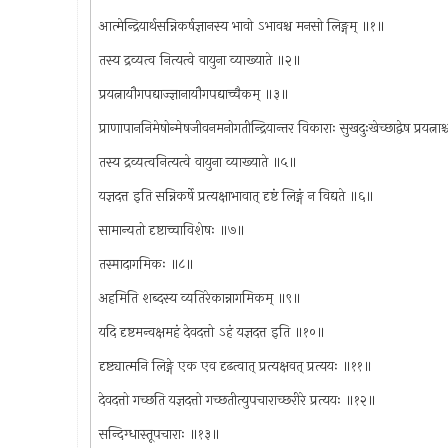
आत्मेन्द्रियार्थसन्निकर्षज्ञानस्य भावो ऽभावश्च मनसो लिङ्गम् ॥१॥
तस्य द्रव्यत्व नित्यत्वे वायुना व्याख्याते ॥२॥
प्रयत्नायौगपद्याज्ज्ञानायौगपद्याच्चैकम् ॥३॥
प्राणापाननिमेषोन्मेषजीवनमनोगतीन्द्रियान्तर विकाराः सुखदुःखेच्छाद्वेष प्रयत्ना
तस्य द्रव्यत्वनित्यत्वे वायुना व्याख्याते ॥५॥
यज्ञदत्त इति सन्निकर्षे प्रत्यक्षाभावात् दृष्टं लिङ्गं न विद्यते ॥६॥
सामान्यतो दृष्टाच्चाविशेषः ॥७॥
तस्मादागमिकः ॥८॥
अहमिति शब्दस्य व्यतिरेकान्नागमिकम् ॥९॥
यदि दृष्टमन्वक्षमहं देवदत्तो ऽहं यज्ञदत्त इति ॥१०॥
दृष्ट्यात्मनि लिङ्गे एक एव दृढत्वात् प्रत्यक्षवत् प्रत्ययः ॥११॥
देवदत्तो गच्छति यज्ञदत्तो गच्छतीत्युपचाराच्छरीरे प्रत्ययः ॥१२॥
सन्दिग्धास्तूपचाराः ॥१३॥