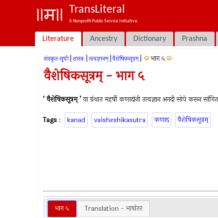
TransLiteral
A Nonprofit Public Service Initiative.
Literature
Ancestry
Dictionary
Prashna
|
|
|
|
भाग ५
संस्कृत सूची
शास्त्रः
तत्वज्ञानम्
वैशेषिकसूत्रम्
वैशेषिकसूत्रम् - भाग ५
‘ वैशेषिकसूत्रम् ’
या ग्रंथात महर्षी कणादांनी तत्वज्ञान अगदी सोपे करून सांगि
Tags
:
kanad
vaisheshikasutra
कणाद
वैशेषिकसूत्रम्
भाग ५
Translation - भाषांतर