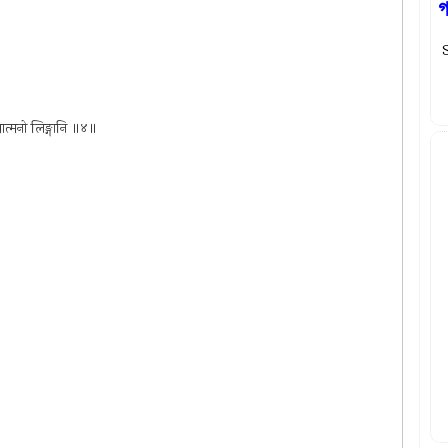
গ
S
श्चात्मनो लिङ्गानि ॥४॥