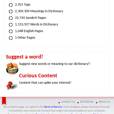
2,921 Tags
2,309,309 Meanings in Dictionary
22,745 Sanskrit Pages
1,153,927 Words in Dictionary
1,048 English Pages
1 Other Pages
Suggest a word!
Suggest new words or meaning to our dictionary!!
Curious Content
Content that can spike your interest!
contact us
disclaimer
about us
By using this page, you agree to the
Terms of Service
. If you disagree, please close your browser
immediately and remove all content that might have downloaded on your computer.