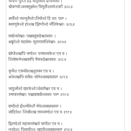
मन्त्रेण पुटितं रुद्रं मातृस्थाने प्रविन्यसेत्‍ ।
श्रीकण्ठोऽनन्तसूक्ष्मेश त्रिमूर्तीशामरेशकौ ॥८५॥
अर्घीशो भारभूतीशोऽतिथीशो हि ततः परम्‍ ।
स्थाणुकेशो हरेशश्च झिण्टीशो भौतिकेश्वरः ॥८६॥
सद्योजातेश्वरः पश्चादनुग्राहेश्वरस्ततः ।
अक्रूरेशो महासेनः सूराणामधिपेश्वरः ॥८७॥
क्रोधीशश्चापि चण्डेशः पञ्चान्तकेश एव च ।
शिवोक्तमेशश्चात्रापि चैकरुद्रेश्वरस्ततः ॥८८॥
कूर्मेश एकनेत्रेशश्चतुरानन एव च ।
अजेशश्चापि सर्वेसः सोमेशस्तदनस्तरम्‍ ॥८९॥
लाङुलीशो दारुकेशोऽर्धनारीश्वर एव च ।
उमाकान्तेश्वरः पश्चादाषाढीशस्ततः परम्‍ ॥९०॥
दण्डीशो द्रीशमीनेशौ मेघेशस्तदनस्तरम्‍ ।
लोहितेशः शिखीशश्च छागलण्डेश एव च ॥९१॥
द्विरण्डेशो महाकालेश्वरो वाणीश एव च ।
भुजङेशः पिनाकीशः खड्‌गीशस्तदनन्तरम्‍ ॥९२॥