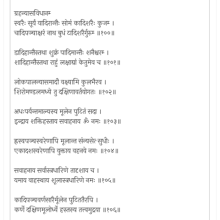
ग्रहन्यासविधानम्‍
स्वरैः सूर्यं यादिरान्तैः सोमं कादिशरैः कुजम्‍ ।
चादिपञ्चाक्षरं नाथ बुधं टादिशरैर्गुरुम्‍ ॥१००॥
डादिहान्तैस्तथा शुक्रं पादिमान्तैः शनैश्चरम्‍ ।
शादिहान्तैस्तथा राहुं लक्षाद्यां केतुमेव च ॥१०१॥
लोकपालन्यासमादौ वक्ष्यामि कुलभैरव ।
शिरोमण्डलमध्ये तु दक्षिणावर्तयोगतः ॥१०२॥
अधःपर्यन्तमाल्यस्य मूलेन पुटितं सदा ।
इन्द्राय शक्तिहस्ताय सवाहनाय ॐ नमः ॥१०३॥
ह्रस्वपञ्चस्वरेणापि मूलान्त संन्यसेत्‍ सुधीः ।
एकादशस्वरेणापि युक्ताय वहनये नमः ॥१०४॥
सवाहनाय सर्वास्त्रधारिणे तादृशाय च ।
यमाय वाहस्थाय शूलास्त्रधारिणे नमः ॥१०५॥
कादिपञ्चवर्णसारैर्मूलेन पुटिततैरपि ।
कर्णे दक्षिणमूलोर्ध्वे हस्तस्य तत्त्वमुद्रया ॥१०६॥