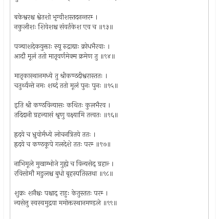
बकेश्वरश्च श्वेतशो भृग्वीशस्तदनन्तरम्‍ ।
नकुलीशः शिवेशश्च संवर्तकेश एव च ॥९३॥
पञ्चाशदेकयुक्ताः स्यू रुद्राद्याः क्रोधभैरवाः ।
आदौ मूलं ततो मातृवर्णमेक्म क्रमेण तु ॥९४॥
मातृकास्थानमध्ये तु श्रीकण्ठदीश्वरास्ततः ।
चतुर्थ्यन्ते नमः शब्दं ततो मूलं पुनः पुनः ॥९५॥
इति श्री कण्ठविन्यासः कथितः कुलभैरव ।
तदिदानी ग्रहन्यासं श्रृणु वक्ष्यामि तत्त्वतः ॥९६॥
ह्रदये च भ्रुवोर्मध्ये लोचनत्रितये ततः ।
ह्रदये च कण्ठकूपे गलदेशे ततः परम्‍ ॥९७॥
नाभिमूले मुखाम्भोजे गुह्ये च विन्यसेद्‍ ग्रहान्‍ ।
रविसोमौ मङुलश्च बुधो बृहस्पतिस्तथा ॥९८॥
शुक्रः शनैश्चः पश्चाद्‍ राहुः केतुस्ततः परम्‍ ।
न्यसेत्तु स्वस्वमुद्रया ममोक्तस्थानमण्डले ॥९९॥