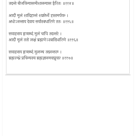
तदन्ते बीजविन्यासमीशानन्यास ईरितः ॥११४॥
आदौ मूलं शादिहान्तं शक्रोर्ध्वे हस्तमर्पयन्‍ ।
अधोऽनन्ताय देवाय सर्वास्त्रधारिणे ततः ॥११५॥
सवाहनाय ह्रच्छब्दं मूलं चापि तदन्तरे ।
आदौ मूलं ततो लक्षं ब्रह्मणेऽस्त्रादिधारिणे ॥११६॥
सवाहनाय ह्रच्छब्दं मूलञ्च तदनन्तरम्‍ ।
ब्रह्मरन्ध्रे प्रविन्यस्य ब्रह्मज्ञानमवाप्नुयात्‍ ॥११७॥