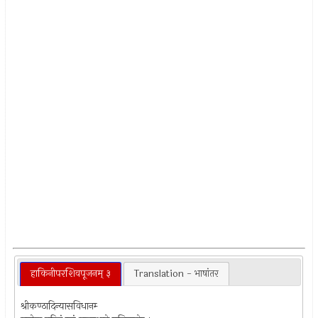
हाकिनीपरशिवपूजनम् ३
Translation - भाषांतर
श्रीकण्ठादिन्यासविधानम्‍