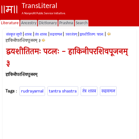
TransLiteral
A Nonprofit Public Service Initiative.
Literature
Ancestry
Dictionary
Prashna
Search
|
|
|
|
|
|
संस्कृत सूची
शास्त्रः
तंत्र शास्त्रः
रूद्रयामल
उत्तरतंत्रम्
द्वयशीतितमः पटलः
हाकिनीपरशिवपूजनम् ३
द्वयशीतितमः पटलः - हाकिनीपरशिवपूजनम्
३
हाकिनीपरशिवपूजनम्
Tags
:
rudrayamal
tantra shastra
तंत्र शास्त्र
रूद्रयामल