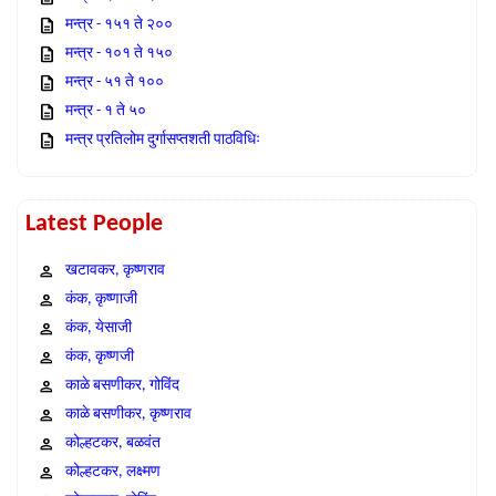
मन्त्र - १५१ ते २००
मन्त्र - १०१ ते १५०
मन्त्र - ५१ ते १००
मन्त्र - १ ते ५०
मन्त्र प्रतिलोम दुर्गासप्तशती पाठविधिः
Latest People
खटावकर, कृष्णराव
कंक, कृष्णाजी
कंक, येसाजी
कंक, कृष्णजी
काळे बसणीकर, गोविंद
काळे बसणीकर, कृष्णराव
कोल्हटकर, बळवंत
कोल्हटकर, लक्ष्मण