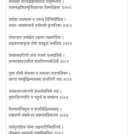
तन्त्रस्था तारकब्रह्मस्वरुपा तन्तुमध्यगा ।
तालभक्षत्रिधामूर्तिस्तारका तैलभक्षिका ॥७७॥
तारोग्रा तालमला च तकरा तिन्तिडीप्रिया ।
तपसः तालसन्दर्भा तर्जयन्ती कुमारिका ॥७८॥
तोकाचारा तलोद्वेगा तक्षका तक्षकप्रिया ।
तक्षकालङ्‌कृता तोषा तावद्रूपा तलप्रिया ॥७९॥
तलास्त्रधारिणी तापा तपसां फलदायिनी ।
तल्वल्वप्रहरालीता तलारिगणनाशिनी ॥८०॥
तूला तौली तोलका च तलस्था तलपालिका ।
तरुणा तप्तबुद्धिस्थास्तप्ता प्रधारिणी तपा ॥८१॥
तन्त्रप्रकाशकरणी तन्त्रार्थदायिनी तथा ।
तुषारकिरणाङि च चतुर्धा वा समप्रभा ॥८२॥
तैलमार्गाभिसूता च तन्त्रसिद्धिफलप्रदा ।
ताम्रपर्णा ताम्रकेशा ताम्रपात्रप्रियातमा ॥८३॥
तमोगुणप्रिया तोला तक्षकारिनिवारिणी ।
तोषयुक्ता तमायाची तमषोढेश्वप्रिया ॥८४॥