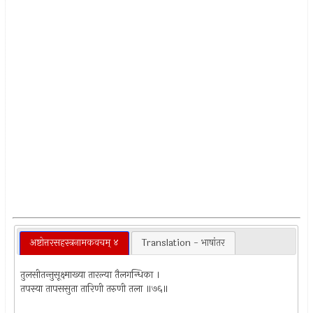
अष्टोत्तरसहस्त्रनामकवचम् ४
Translation - भाषांतर
तुलसीतन्तुसूक्ष्माख्या तारल्या तैलगन्धिका ।
तपस्या तापससुता तारिणी तरुणी तला ॥७६॥