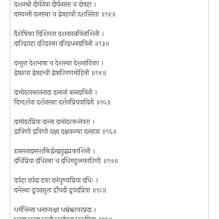
दशनश्री दीर्घनेत्रा दीर्घनासा च दोषहा ।
दमयन्ती दलस्था च द्वेषहन्त्री दशस्तिता ॥९२॥
दैशेषिका दिशिगता दशनास्त्रविनाशिनी ।
दारिद्रयहा दरिद्रस्था दरिद्रधनदायिनी ॥९३॥
दन्तुरा देशभाषा च देशस्था देशनायिका ।
द्वेषरुपा द्वेषहन्त्री द्वेषारिगणमोहिनी ॥९४॥
दामोदरस्थाननादा दलानां बलदायिनी ।
दिग्दर्शना दर्शनस्था दर्शनप्रियवादिनी ॥९५॥
दामोदरप्रिया दान्ता दामोदरकलेवरा ।
द्राविणी द्रविणी दक्षा दक्षकन्या दलदृढा ॥९६॥
दृढसनादासशक्तिर्द्वन्द्वयुद्धप्रकाशिनी ।
दधिप्रिया दधिस्था च दधिमङुलकारिणी ॥९७॥
दर्पहा दर्पदा दृप्ता दर्भपुण्यप्रिया दधिः ।
दर्भस्था द्रुपदसुता द्रौपदी द्रुपदप्रिया ॥९८॥
धर्मचिन्ता धनाध्यक्षा धश्वेश्वरवरप्रदा ।