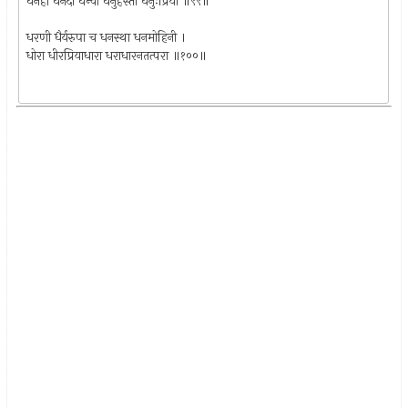
धनहा धनदा धन्वी धनुर्हस्ता धनुःप्रिया ॥९९॥
धरणी धैर्यरुपा च धनस्था धनमोहिनी ।
धोरा धीरप्रियाधारा धराधारनतत्परा ॥१००॥