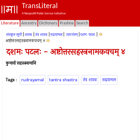
TransLiteral
A Nonprofit Public Service Initiative.
Literature
Ancestry
Dictionary
Prashna
Search
|
|
|
|
|
|
संस्कृत सूची
शास्त्रः
तंत्र शास्त्रः
रूद्रयामल
उत्तरतंत्रम्
दशमः पटलः
अष्टोत्तरसहस्त्रनामकवचम् ४
दशमः पटलः - अष्टोत्तरसहस्त्रनामकवचम् ४
कुमार्या सहस्त्रनामानि
Tags
:
rudrayamal
tantra shastra
तंत्र शास्त्र
रूद्रयामल