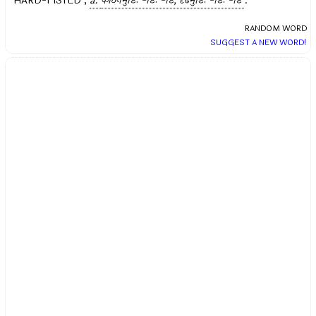
HARD-FISTED ,
a.
कठिनमुष्टिः -ष्टिः -ष्टि, दृढमुष्टिः -ष्टिः -ष्टि
.
RANDOM WORD
SUGGEST A NEW WORD!