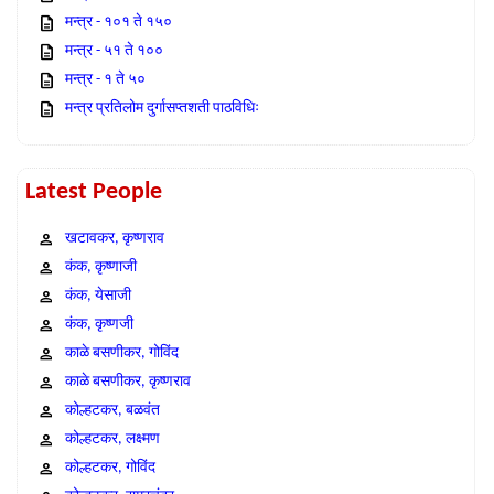
मन्त्र - १०१ ते १५०
मन्त्र - ५१ ते १००
मन्त्र - १ ते ५०
मन्त्र प्रतिलोम दुर्गासप्तशती पाठविधिः
Latest People
खटावकर, कृष्णराव
कंक, कृष्णाजी
कंक, येसाजी
कंक, कृष्णजी
काळे बसणीकर, गोविंद
काळे बसणीकर, कृष्णराव
कोल्हटकर, बळवंत
कोल्हटकर, लक्ष्मण
कोल्हटकर, गोविंद