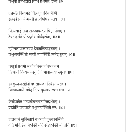
पशूनां व्रतभङादौ विधिं प्रथमतः प्रभो ॥२॥
व्रतभङे नित्यभङे नित्यपूजादिकर्मणि ।
सहस्त्रं प्रजमेन्मन्त्री व्रतदोषोपशान्तये ॥३॥
नित्यश्राद्धं तथा सन्ध्यावन्दनं पितृतर्पणम् ।
देवतादर्शनं पीठदर्शनं तीर्थदर्शनम् ॥४॥
गुरोराज्ञापालानञ्च देवतानित्यपूजनम् ।
पशुभावस्थितो मर्त्यो महासिद्धिं लभेद् ध्रुवम् ॥५॥
पशूनां प्रथमो भावो वीरस्य वीरभावनम् ।
दिव्यानां दिव्यभावस्तु तेषां भावास्त्रयः स्मृताः ॥६॥
स्वकुलचारहीनो यः साधकः स्थिरमानसः ।
निष्फालार्थी भवेत् क्षिप्रं कुलाचारप्रभावतः ॥७॥
केनोपायेन भगवतीचरणाम्भोजदर्शनम् ।
प्राप्नोति पद्मवदने पशुभावस्थितो नरः ॥८॥
तत्प्रकारं सुविस्तार्य कथ्यतां कुलकामिनि ।
यदि भक्तिर्दृढा मेऽस्ति यदि स्नेहोऽस्ति मां प्रति ॥९॥