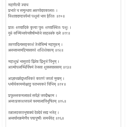
महाभैरवी उवाच
प्रभाते च समुत्थाय अरुणोदयकालतः ।
निशाष्टदण्डपर्यन्तं पशूनां भाव ईरितः ॥१०॥
प्रातः शय्यादिकं कृत्वा पुनः शय्यास्थितः पशुः ।
गुरुं सञ्चिन्तयेच्छीर्षाम्भोजे साहस्त्रके दले ॥११॥
तरुणादित्यसङ्काशं तेजोबिम्बं महागुरुम् ।
अनन्तान्तमहिमासागरं शशिशेखरम् ॥१२॥
महाशुभ्रं भासुराङं द्विनेत्र द्विभुजं विभुम् ।
आत्मोपलब्धिर्विषमं तेजसा शुक्लवाससम् ॥१३॥
आज्ञाचक्रोद्र्ध्वनिकरं कारणं जगतां मुखम् ।
धर्मार्थकाममोक्षाङु वराभयकरं विभिम् ॥१४॥
प्रफुल्लकमलारुढं सर्वज्ञं जगदीश्वरम ।
अन्तःप्रकाशचपलं वनमालाविभूषितम् ॥१५॥
रत्नालङकारभूषाढ्यं देवदेवं सदा भजेत् ।
अन्तर्यागक्रमेणैव पद्मपुष्पैः समर्चयेत् ॥१६॥