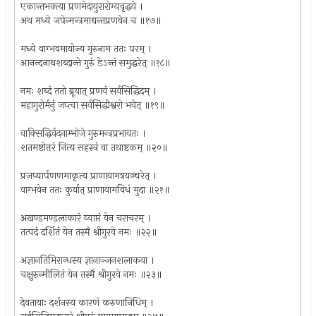
एकान्तभक्त्या प्रणमेदायुरारोग्यवृद्धये ।
अथ मध्ये जपेन्मन्त्रमाद्यन्तप्रणवेन च ॥१७॥
मध्ये वाग्भवमायोज्य गुरुनाम ततः परम् ।
आनन्दनाथशब्दान्ते गुरुं डेऽन्तं समुद्धरेत् ॥१८॥
नमः शब्दं ततो ब्रूयात् प्रणवं सर्वसिद्धिदम् ।
महागुरोर्मनुं जप्त्वा सर्वसिद्धीश्वरो भवेत् ॥१९॥
वाक्‍सिद्धिर्वदनाम्भोजे गुरुमन्त्रप्रभावतः ।
शतमष्टोत्तरं नित्य सहस्त्रं वा तथाष्टकम् ॥२०॥
प्रजप्यार्पणणमाकृत्य प्राणायामत्रयञ्चरेत् ।
वाग्भवेन ततः कुर्यात् प्राणायामविधं मुदा ॥२१॥
अखण्डमण्डलाकारं व्याप्तं येन चराचरम् ।
तत्पदं दर्शितं येन तस्मै श्रीगुरवे नमः ॥२२॥
अज्ञानतिमिरान्धस्य ज्ञानाञ्जनशलाकया ।
चक्षुरुन्मीलितं येन तस्मै श्रीगुरवे नमः ॥२३॥
देवतायाः दर्शनस्य कारणं करुणानिधिम् ।