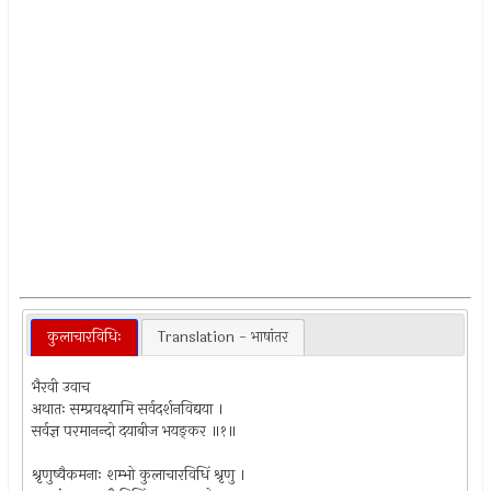
कुलाचारविधिः
Translation - भाषांतर
भैरवी उवाच
अथातः सम्प्रवक्ष्यामि सर्वदर्शनविद्यया ।
सर्वज्ञ परमानन्दो दयाबीज भयङ्कर ॥१॥
श्रृणुष्वैकमनाः शम्भो कुलाचारविधिं श्रृणु ।