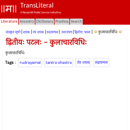
TransLiteral
A Nonprofit Public Service Initiative.
Literature
Ancestry
Dictionary
Prashna
Search
|
|
|
|
|
|
कुलाचारविधिः
संस्कृत सूची
शास्त्रः
तंत्र शास्त्रः
रूद्रयामल
उत्तरतंत्रम्
द्वितीयः पटलः
द्वितीयः पटलः - कुलाचारविधिः
कुलाचारविधिः
Tags
:
rudrayamal
tantra shastra
तंत्र शास्त्र
रूद्रयामल