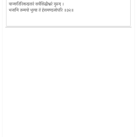
वाञ्छतिरिक्तदातारं सर्वसिद्धीश्वरं गुरुम् ।
भजामि तन्मयो भूत्त्वा तं हंसमण्डलोपरि ॥३२॥