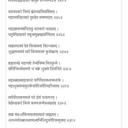
सर्वसिद्धिप्रदातारं श्रीगुरुं प्रणमाम्यहम् ॥२४॥
वराभयकरं नित्यं श्वेतपद्मनिवासिनम् ।
महाभयनिहन्तारं गुरुदेव नमाम्यहम् ॥२५॥
महाज्ञानाच्छापिताङु नराकारं वरप्रदम् ।
चतुर्वर्गप्रदातारं स्थूलसूक्ष्मद्वयान्वितम् ॥२६॥
सदानन्दमयं देवं नित्यानन्दं निरञ्जनम् ।
शुद्धसत्त्वमयं सर्वं नित्यकालं कुलेश्वरम् ॥२७॥
ब्रह्मारन्ध्रे महापद्मे तेजोबिम्ब निराकुले ।
योगिभिर्ध्यानगम्ये च चक्रे शुक्ले विराजिते ॥२८॥
सहस्त्रदलसङ्काशे कर्णिकामध्यमध्यके ।
महाशुक्लभासुरार्ककोटिकोटिमहौजसम् ॥२९॥
सर्वपीठस्थममलं परं हंसं परात्परम् ।
वेदोध्दाकरं नित्यं काम्यकर्मफलप्रदम् ॥३०॥
सदा मनःशक्तिमयालयस्थानं पदद्वयम् ।
शरज्ज्योत्स्नाजलामालाभिरिन्दुकोटिवन्मुखम् ॥३१॥