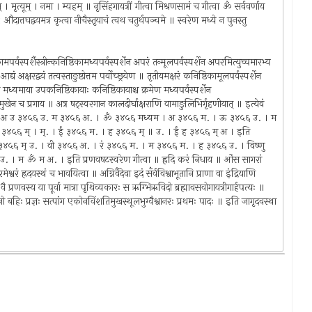
् । मृत्यूम् । नमा । म्यहम् ॥ नृसिंहगायत्रीं गीत्वा मिश्रणसामं च गीत्वा ॐ सर्ववर्णाय
त्तघद्वयमत्र कृत्वा नीचैस्तृयाचं त्वथ चतुर्थपञ्चमे ॥ स्वरेण मध्ये न पुनस्तु
मपर्वस्पर्शैस्त्रीन्कनिष्ठिकामध्यपर्वस्पर्शेन अपरं तन्मूलपर्वस्पर्शेन अपरमित्युच्चमारभ्य
्यं अक्षरद्वयं तत्वस्ताङुष्ठोत्तम पर्वोच्छ्रयेण ॥ तृतीयमक्षरं कनिष्ठिकामूलपर्वस्पर्शेन
या मध्यमाया उपकनिष्ठिकायाः कनिष्ठिकायाश्च क्रमेण मध्यपर्वस्पर्शेन
न मुखेन च प्रगाय ॥ अत्र षट्‌स्वरगान कालदीर्घाक्षराणि वामाङुलिभिर्गृहणीयात् ॥ इत्येवं
 म् ॥ अ उ ३४५६ उ. म ३४५६ अ. । ॐ ३४५६ मध्यम । अ ३४५६ म. । ऊ ३४५६ उ. । म
४५६ म् । म्. । ईं ३४५६ म. । ह ३४५६ म् ॥ उ. । ईं ह ३४५६ म् अ । इति
 उग्र ३४५६ म् उ. । वी ३४५६ अ. । रं ३४५६ म. । म ३४५६ म. । ह ३४५६ उ. । विष्णु
 । म ॐ म अ. । इति प्रणवषट‍स्वरेण गीत्वा ॥ ह्रदि करं निधाय ॥ ओंस सागरां
ेश्वरं ह्रदयस्थं च भावयित्वा ॥ अग्निर्वैदेवा इदं सँर्वविश्वाभूतानि प्राणा वा इंद्रियाणि
वै प्रणवस्य या पूर्वा मात्रा पृथिव्यकारः स ऋग्भिऋविदो ब्रह्मावसवोगायत्रीगार्हपत्यः ॥
नो बहिः प्रज्ञः सत्पांग एकोनविंशतिमुखस्थूलभुग्वैश्वानरः प्रथमः पादः ॥ इति जागृदवस्था