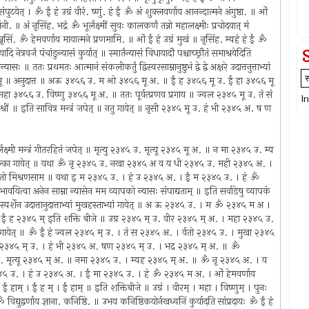
त् । ॐ ईं हं उग्रं वीरं. ष्णुं. हं ईं ॐ अं शुक्लवर्णाय आनन्दात्मने अंगुष्ठा. ॥ ओं
तर्जनी. ॥ अं नृसिंह. भद्रं ॐ भूर्लक्ष्मीं सुवः कालकर्णं तन्नो महालक्ष्मीः प्रचोदयात् मं
नृसिं. ॐ हेमवर्णाय मायात्मने प्रणमामि. ॥ ओं ईं हं उग्रं मुखं ॥ नृसिंह. म्यहं हं ईं ॐ
त्रवर्जं पंचांङुन्यासं कुर्यात् ॥ स्मार्तंन्यासं विधायादौ पश्चाच्छ्रौतं समाश्रयेदिति
ासः ॥ ततः प्रथमतः आत्मानं संकलीकर्तुं द्विस्वरसाम्नानुष्ठुभं द्वे द्वे अक्षरे उदात्तनुत्ताभ्यां
६ भू ॥ अनुदात्त ॥ अऊ ३४५६ उ. म ओ ३४५६ मू अ. ॥ ईं ह ३४५६ मू उ. ईं हा ३४५६ मू
 महा ३४५६ उ. विष्णु ३४५६ मू अ. ॥ ततः पूर्वत्प्रणव प्रगाय ॥ ज्वल २३४५ मू उ. तं सं
I
श्रीं ॥ इति सावित्र मन्त्रं जपेत् ॥ नतु गायेत् ॥ नृसी २३४५ मू उ. हं भी २३४५ अ. ष ण
र्लक्ष्मी मन्त्रं गीतरहितं जपेत् ॥ मृत्यु २३४५ उ. मृत्यू २३४५ मू अ. ॥ न मा २३४५ उ. म्य
ि उल्का गायेत् ॥ यथा ॐ नृ २३४५ उ. नखा २३४५ अ व य धी २३४५ उ. मही २३४५ अ. ।
 ततो मिश्रणसाम ॥ यथा इ म २३४५ उ. । हं उ २३४५ अ. । ईं म २३४५ उ. । हं ॐ
त्वा अनेन साम्ना न्यासेन मम व्यापको न्यासः संपाद्यताम् ॥ इति सर्वाङेषु व्यापकं
पर्वस्पर्शेन उदात्तानुदात्ताभ्यां मुखहस्ताभ्यां गायेत् ॥ अ ऊ २३४५ उ. । म ॐ २३४५ म अ ।
ं ह २३४५ म् इति शक्ति बीजे ॥ उग्र २३४५ म् उ. वीर २३४५ म् अ. । महा २३४५ उ.
तीयपादं गायेत् ॥ ॐ ईं हं ज्वल २३४५ म् उ. । तं स २३४५ अ. । र्वतो २३४५ उ. । मुखा २३४५
ं हं नृसी २३४५ म् उ. । हं भी २३४५ अ. षण २३४५ म् उ. । भद्र २३४५ म् अ. ॥ ॐ
 २३४५ उ. मृत्यू २३४५ म् अ. ॥ नमा २३४५ उ. । म्यह २३४५ म् अ. ॥ ॐ नृ २३४५ अ. । य
 उ. । हं उ २३४५ अ. । ईं मा २३४५ उ. । हं ॐ २३४५ म अ. । ओं हेमवर्णाय
म् । ईं ह म् । ईं हाम् ॥ इति शक्तिबीजे ॥ उग्रं । वीरम् । महा । विष्णुम् । पुनः
 ॐ विद्युद्वर्णाय ज्ञाना. कनिष्ठि. ॥ उभय कनिष्ठिकयोर्नखध्वनिं कुर्यादति सांप्रदायः ॐ ईं हं