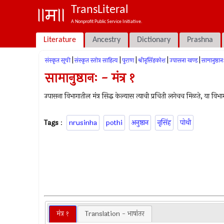
TransLiteral
A Nonprofit Public Service Initiative.
Literature
Ancestry
Dictionary
Prashna
|
|
|
|
|
संस्कृत सूची
संस्कृत स्तोत्र साहित्य
पुराण
श्रीनृसिंहकोश
उपासना खण्ड
सामानुष्ठान
सामानुष्ठानः - मंत्र १
उपासना विभागातील मंत्र सिद्ध केल्यास त्याची प्रचिती लगेचच मिळते, या विभागा
Tags
:
nrusinha
pothi
अनुष्ठान
नृसिंह
पोथी
मंत्र १
Translation - भाषांतर