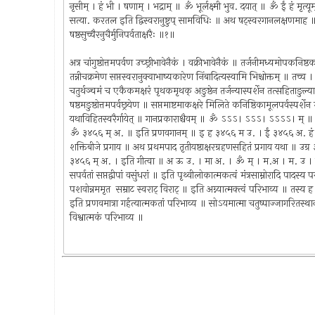
नृसीम् । हं भी । षणाम् । भद्राम् ॥ ॐ भूर्लक्ष्मी भुव. दयात् ॥ ॐ ईं हं मृत्यूम
सत्या. करतल इति द्विस्वरानुष्टुप् सामविधिः ॥ अथ षट्‌स्वरगानलक्षणमाह ॥ औदा
षष्ठसुच्चैरनुचैर्मुनिपर्वताक्षरैः ॥१॥
अत्र चांगुष्ठोत्तमपर्वण उच्छ्रीभावेनैकं । वक्रीभावेनैकं ॥ तर्जनीमध्यमोपकनिष्ठका
तन्नीचक्रमेण सप्तस्वरानुक्वाभाष्यकारेण निंबादित्यस्वामि भिश्चोक्तम् ॥ तच्च । आद
चतुर्थञ्चमं च एकैकमक्षरं पृथक‍मृथक् अङुष्ठेन तर्जन्यास्पर्शेन तत्सहिताङुल्
षष्ठमङुष्ठोत्तमपर्वछ्रयेण ॥ सप्तमाष्टमाकक्षरे मिलिते कनिष्ठिकामूलपर्वस्पर्शे
यथाविहितस्वरैर्गायेत् ॥ गानप्रकाराश्चैवम् ॥ ॐ ऽऽऽ। ऽऽऽ। ऽऽऽऽ।
ॐ ३४५६ म् अ. ॥ इति प्रणवगानम् ॥ इ ह ३४५६ म उ. । ईं ३४५६ अ. हं ३
शक्तिबीजे प्रगाय ॥ अथ प्रथमपाद तृतीयष्ठाक्षरग्रहणसहितं प्रगाय यथा ॥
३४५६ म् अ. । इति गीत्वा ॥ अ ऊ उ. । मा अ. । ॐ म् । म.अ । म. उ । उ.
सपर्वतां सप्तद्वीपां वसुंधरां ॥ इति पृथ्वीलोकात्मकत्वं मंत्रसाम्नोरादि पादस्य परम
पशवोन्नममृत सम्राट स्वराट्‍ विराट्‍ ॥ इति अग्न्यात्मक्त्वं परिभाव्य ॥ तस्य ह 
इति प्रणवमात्रा गर्हत्यात्मकतां परिभाव्य ॥ सोऽयमात्मा चतुष्पाज्जागरितस्था
विश्वात्मकं परिभाव्य ॥