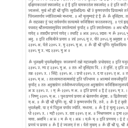
दक्षिणकरतलं स्फालयेत् ॥ हं ईं इति वामकरतंल स्फलयेत् ॥ हं इति करौ संपुटये
ज्वलन्तं. मुखं ओं ह्रीं श्रीं घृणिः सूर्याअदित्यः श्रीं उं कृष्णवर्णाय प्रियात्मने 
पिंगलवर्णाय ज्योतिरात्मने मध्यमा. ॥ ओं मृत्युम्यहं हं ईं ॐ ॐ नृसिंहाय. तन्
ॐ सहस्त्रार हुं फट्‍ सर्ववर्णाय सत्यत्मने कनिष्ठिका करतलकरपृ. ॥ एवं ह्रदयादि ने
वचनात् श्रौंतन्यासासूर्वयेव स्मार्तन्यासं कुर्यात् ॥ इति स्मार्तन्यासः ॥ अथ श्रौतन्य
गायेत् ॥ तत्रादौन प्रणवं गायेत् । तथाहि ॥ अऊ ३४५६ उदात्तः म ॐ ३४५
अनु. ॥ इति शक्तिबीजे प्रगाय ॥ उग्रं ३४५६ मू उ. वीरं ३४५६ मू अनुदात्त ॥
२३४५ अ. र्वतो २३४५ उ. मु २३४५ मू अ. ॥ ॐ र्‍हीं श्रीं घृणिः सूर्यआदित्यः 
२३४५ मू उ. भद्र २३४५ मू अ ॥
ॐ भूलक्ष्मी भुवर्लक्ष्मीसुवः कालकर्ण तन्नो महालक्ष्मीः प्रचोदयात् ॥ इति यजु
२३४५ उ. म्य ह २३४५ मू अ. ॥ ततः ओं नृसिंहाय वि. । तं नृसिं. त् इत
तन्नः २३४५ उ. । सिंहं: २३४५ अ. । प्रचो २३४५ उ. द या २३४५ त् अ. ॥
२३४५ म् अ. । ततःसामराजात्मकोहं इति परिभाव्य ॥ आत्मानं सकलीकृतिं भावयि
कुर्यात् ॥ ततः अङुष्ठाग्रेण तर्जनीमध्यपर्वस्पृशता अङुष्ठाग्रेण कनिष्ठिकामूल
अ ऊ २३४५ उ. । म् ॐ २३४५ म अ. ॥ इति प्रणवं ॥ ईं हं २३४५ म् उ. । ई
। विष्णु २३४५ म् अ. । पुनःप्रणवं प्रगाय अं श्वेतवर्णाय अंगुष्ठा. ॥ द्वि
म् अ. ॥ ॐ र्‍हीं श्रीं घृणिः सू. श्रीं उं कृष्णवर्णाय त्रि. तर्ज. ॥ ॐ ई
भुवर्लक्ष्मी. या त् मं पिङुल वर्णाय ज्योति. मध्यमा. ॥ ॐ ईं हं मृत्यु
धी २३४५ उ. । मही २३४५ उ. दया २३४५ त् अ. ॥ मिश्रणसाम ॥ इमा २३४५
माया. अनामि । अ ऊ । म ॐ म् । अऊ । म्ॐ म् ॥ इति प्रणवम् । इं हं । ईं हा
प्रणवं च प्रगाय ॥ ॐ ईं हं ज्वलम् तं स । र्वतो मुखम् ॥ ॐ र्‍हीं श्रीं घृ. श्रीं