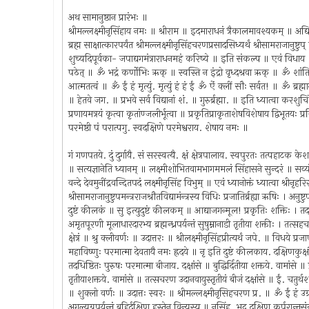
अथ सामानुष्ठान प्रारंभः ॥
श्रीमल्लक्ष्मीनृसिंहाय नमः ॥ श्रीराम ॥ इदमाराधनं त्रैकालमावश्यकम् ॥ अद्यित्य
ब्रह्म साक्षात्कारपर्यंत श्रीमल्लक्ष्मीनृसिंहचरणप्रसादसिध्यर्थं श्रीसामराजानुष्टुप
शुच्यदिपूर्वका- जपाद्यगमंत्राराधनमहं करिष्ये ॥ इति संकल्प ॥ एवं विधाय ॥ अङ्
पठेत् ॥ ॐ भद्रं कर्णोभिः ऋक् ॥ स्वस्ति न इंद्रो वृध्दश्रवा ऋक् ॥ ॐ शांतिः
आत्मतत्वं ॥ ॐ ईं हं मृत्युं. मृत्युं हं हं ईं ॐ ऐं क्लीं सौः सर्वत! ॥ ॐ ब्रह्
॥ हेतवे जग. ॥ प्रभवे सर्व विद्यानां शं. ॥ गुरुर्ब्रह्मा. ॥ इति ध्यात्वा क
प्रणायमत्रयं कृत्वा कृतांण्जलीर्भूत्वा ॥ प्रकृतिप्राकृताशेषविशेषाय द्विभूतयः 
परमेष्ठी पं परात्पगु. स्वदक्षिणे परमेश्वराय. शेषाय नमः ॥
गं गणपतये. दुं दुर्गायै. सं सरस्वत्यै. क्षं क्षेत्रपालाय. स्वपुरतः तत्पहाट
॥ सत्यज्ञानेति ध्यानम् ॥ लक्ष्मीशोभितवामभागममलं सिंहासने सुन्दरं ॥ सव्यं च
वन्दे देवमुनींद्रवन्दितपदं लक्ष्मीनृसिंह विभुम् ॥ एवं ध्यानोक्तं ध्यात्वा श्री
श्रीसामराजानुष्टुपमन्त्रराजश्रौतविद्यामंन्त्रस्य विधिः प्रजातिर्ब्रह्या ऋषिः । अन
दुष्टं कीलकं ॥ सु इत्युदुष्टं कीलकम् ॥ आद्याजगन्मूल! प्रकृतिः शक्तिः । तदधिष्
अमृतपूरणी मूलाधारदारभ्य ब्रह्मन्ध्रपर्यन्तं सुषुम्नानाडी तृतीया शक्तीः । तत्सह
क्षेत्रं ॥ श्रु क्लीवर्णः ॥ उदात्तरः ॥ श्रीलक्ष्मीनृसिंहप्रीत्यर्थं जपे. ॥ विधये
महाविष्णुः परमात्मा देवतायै नमः ह्रदये ॥ नृ इति दुष्टं कीलकाय. दक्षिणकुक्
तदधिष्ठितः पुरुषः परमात्मा बीजाय. दक्षांसे ॥ बुद्धिर्दितीया शक्तये. वामांसे ॥ प्र
तृतीयाशक्तये. वामांसे ॥ तत्सचरण उदानवायुस्तृतीयं बीजं दक्षांसे ॥ ईं. चतुर्थशक
॥ शुक्लो वर्णः ॥ उदात्तः स्वरः ॥ श्रीमल्लक्ष्मीनृसिहचरण प्र. ॥ ॐ ईं हं उग्रं
अगुल्यग्रपर्यन्तं बहिर्दक्षिण हस्तेन विन्यस्य ॥ नृसिंह. भद्र दक्षिण कर्परान्तसंन्