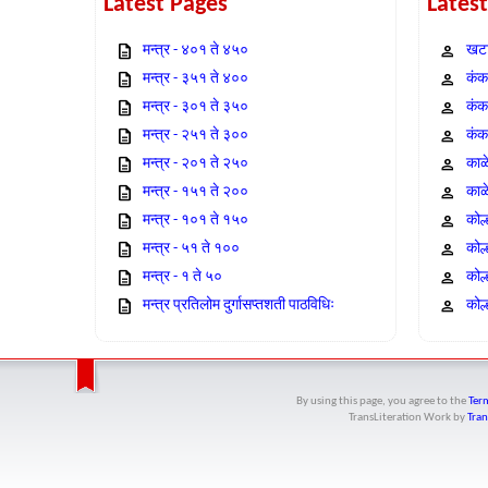
Latest Pages
Lates
मन्त्र - ४०१ ते ४५०
खटा
मन्त्र - ३५१ ते ४००
कंक,
मन्त्र - ३०१ ते ३५०
कंक
मन्त्र - २५१ ते ३००
कंक
मन्त्र - २०१ ते २५०
काळ
मन्त्र - १५१ ते २००
काळ
मन्त्र - १०१ ते १५०
कोल
मन्त्र - ५१ ते १००
कोल
मन्त्र - १ ते ५०
कोल
मन्त्र प्रतिलोम दुर्गासप्तशती पाठविधिः
कोल्
By using this page, you agree to the
Term
TransLiteration Work
by
Tran