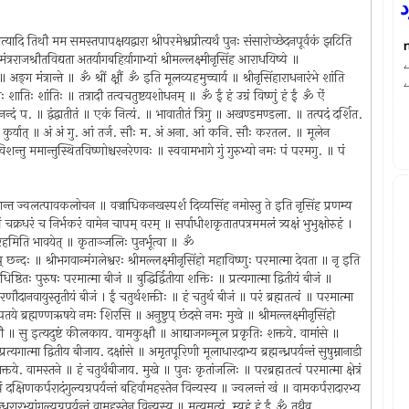
د
ादि तिथौ मम समस्तपापक्षयद्वारा श्रीपरमेश्वप्रीत्यर्थं पुनः संसारोच्छेदनपूर्वकं झटिति
् मंत्रराजश्रौतविद्यता अतर्यागबहिर्य़ागाभ्यां श्रीमल्लक्ष्मीनृसिंह आराधयिष्ये ॥
‍ग मंत्रान्ते ॥ ॐ श्रीं क्ष्रौं ॐ इति मूलव्यहमुच्चार्य ॥ श्रीनृसिंहाराधनारंभे शांति
 शातिः शांतिः ॥ तत्रादौ तत्वचतुष्टयशोधनम् ॥ ॐ ईं हं उग्रं विष्णुं हं ईं ॐ ऐं
मानन्दं प. ॥ द्वंद्वातीतं ॥ एकं नित्यं. ॥ भावातीतं त्रिगु ॥ अखण्डमण्डला. ॥ तत्पदं दर्शित.
रशुचिं कुर्यात् ॥ अं अं गु. आं तर्ज. सौः म. अं अना. आं कनि. सौः करतल. ॥ मूलेन
प्रविशन्तु ममान्तुस्थितविष्णोश्चरनरेणवः ॥ स्ववामभागे गुं गुरुभ्यो नमः पं परमगु. ॥ पं
क केशान्त ज्वलत्पावकलोचन ॥ वज्राधिकनखस्पर्श दिव्यसिंह नमोस्तु ते इति नृसिंह प्रणम्य
क्रधरं च निर्भकरं वामेन चापम् वरम् ॥ सर्पाधीशकृतातपत्रममलं त्र्यक्षं भुभुक्षोरुहं ।
नृहरिरहमिति भावयेत् ॥ कृताञ्जलिः पुनर्भूत्वा ॥ ॐ
ुष्टुप् छन्दः ॥ श्रीभगवान्मंगलेश्वरः श्रीमल्लक्ष्मीनृसिंहो महाविष्णुः परमात्मा देवता ॥ नृ इति
ठितः पुरुषः परमात्मा बीजं ॥ बुद्धिर्द्वितीया शक्तिः ॥ प्रत्यगात्मा द्वितीयं बीजं ॥
चरणौदानवायुस्तृतीयं बीजं । ईं चतुर्थशक्तीः ॥ हं चतुर्थ बीजं ॥ परं ब्रह्मतत्वं ॥ परमात्मा
 प्रजापतये ब्रह्मण्णऋषये नमः शिरसि ॥ अनुष्टुप् छंदसे नमः मुखे ॥ श्रीमल्लक्ष्मीनृसिंहो
षौ ॥ सु इत्यदुष्टं कीलकाय. वामकुक्षौ ॥ आद्याजगन्मूल प्रकृतिः शक्तये. वामांसे ॥
त्यगात्मा द्वितीय बीजाय. दक्षांसे ॥ अमृतपूरिणी मूलाधारदाभ्य ब्रह्मन्ध्रपर्यन्तं सुषुम्नानाडी
्तये. वामस्तने ॥ हं चतुर्थंबीजाय. मुखे ॥ पुनः कृतांजलिः ॥ परब्रह्मतत्वं परमात्मा क्षेत्रं
 दक्षिणकर्परादंगुल्यग्रपर्यन्तं बहिर्वामहस्तेन विन्यस्य ॥ ज्वलन्तं खं ॥ वामकर्परादारभ्य
धरारभ्यांगुल्यग्रपर्यन्तं वामहस्तेन विन्यस्य ॥ मृत्युमृत्युं. म्यहं हं ईं ॐ तथैव