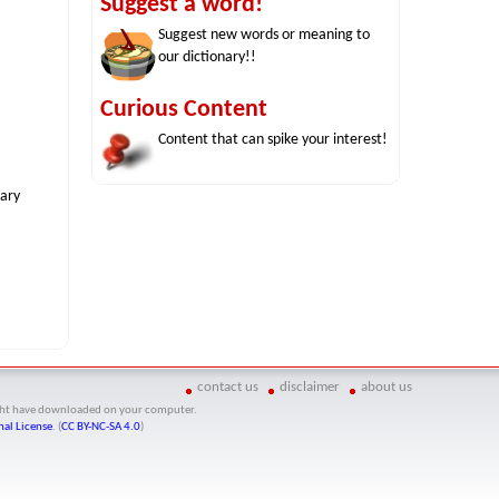
Suggest a word!
Suggest new words or meaning to
our dictionary!!
Curious Content
Content that can spike your interest!
nary
contact us
disclaimer
about us
might have downloaded on your computer.
al License
. (
CC BY-NC-SA 4.0
)