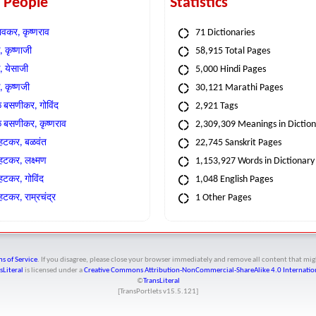
t People
Statistics
वकर, कृष्णराव
71 Dictionaries
 कृष्णाजी
58,915 Total Pages
, येसाजी
5,000 Hindi Pages
, कृष्णजी
30,121 Marathi Pages
े बसणीकर, गोविंद
2,921 Tags
े बसणीकर, कृष्णराव
2,309,309 Meanings in Dictio
्हटकर, बळवंत
22,745 Sanskrit Pages
्हटकर, लक्ष्मण
1,153,927 Words in Dictionary
्हटकर, गोविंद
1,048 English Pages
हटकर, राम्रचंद्र
1 Other Pages
s of Service
. If you disagree, please close your browser immediately and remove all content that 
sLiteral
is licensed under a
Creative Commons Attribution-NonCommercial-ShareAlike 4.0 Internation
©
TransLiteral
[TransPortlets v
15.5.121
]