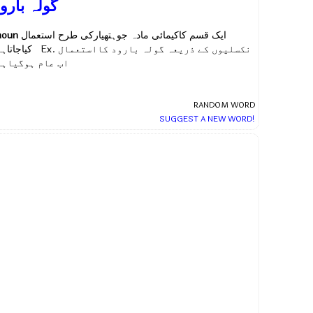
گولہ بارو
noun
ایک قسم کاکیمائی مادہ جوہتھیارکی طرح استعمال
نکسلیوں کے ذریعہ گولہ بارود کااستعمال
کیاجاتاہے Ex.
اب عام ہوگیاہے
RANDOM WORD
SUGGEST A NEW WORD!