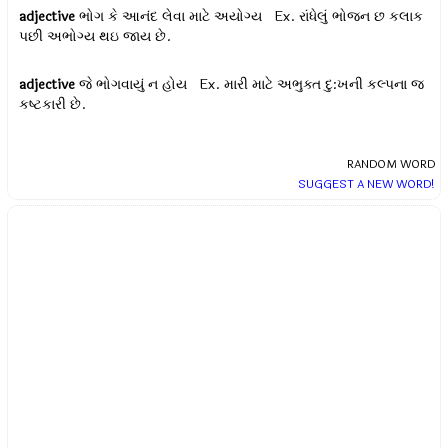
adjective
ભોગ કે આનંદ લેવા માટે અયોગ્ય Ex.
રાંધેલું ભોજન છ કલાક
પછી અભોગ્ય થઇ જાય છે.
adjective
જે ભોગવાયું ન હોય Ex.
મારી માટે અભુક્ત દુ:ખની કલ્પના જ
કષ્ટકારી છે.
RANDOM WORD
SUGGEST A NEW WORD!