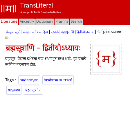
TransLiteral
A Nonprofit Public Service Initiative.
Literature
Ancestry
Dictionary
Prashna
Search
|
|
|
|
|
द्वितीयोऽध्यायः
संस्कृत सूची
संस्कृत स्तोत्र साहित्य
पुस्तकं
ब्रह्मसूत्राणि
द्वितीयोऽध्यायः
ब्रह्मसूत्राणि - द्वितीयोऽध्यायः
ब्रह्मसूत्र, वेदान्त दर्शनचा एक अधारभूत ग्रन्थ आहे. ह्या ग्रंथाचे
रचयिता बादरायण होत.
Tags
:
badarayan
brahma sutrani
बादरायण
ब्रह्म सूत्राणि