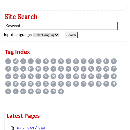
Site Search
Input language:
Tag Index
.
ॐ
॥
1
3
5
A
B
C
D
E
F
G
H
I
J
K
L
M
N
O
P
Q
R
S
T
U
V
W
Y
अ
आ
इ
ई
उ
ऋ
ॠ
ए
ऐ
ओ
औ
क
ख
ग
घ
च
छ
ज
झ
ठ
ड
त
द
ध
न
प
फ
ब
भ
म
य
र
ल
व
श
ष
स
ह
Latest Pages
मन्त्र - ४०१ ते ४५०