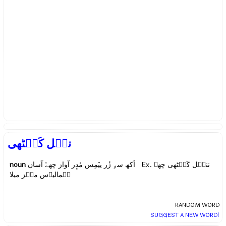
نیٖل کَنٛٹھی
noun
اَکھ سۄ ژٔر ییٚمِس مٔدٕر آواز چھےٚ آسان Ex.
ننیٖل کَنٛٹھی چھے
ہِمالیٲس منٛز میلا
RANDOM WORD
SUGGEST A NEW WORD!