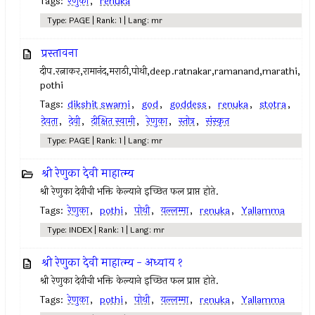
Tags:
रेणुका
,
renuka
Type: PAGE | Rank: 1 | Lang: mr
प्रस्तावना
दीप.रत्नाकर,रामानंद,मराठी,पोथी,deep.ratnakar,ramanand,marathi,
pothi
Tags:
dikshit swami
,
god
,
goddess
,
renuka
,
stotra
,
देवता
,
देवी
,
दीक्षित स्वामी
,
रेणुका
,
स्तोत्र
,
संस्कृत
Type: PAGE | Rank: 1 | Lang: mr
श्री रेणुका देवी माहात्म्य
श्री रेणुका देवीची भक्ति केल्याने इच्छित फल प्राप्त होते.
Tags:
रेणुका
,
pothi
,
पोथी
,
यल्लम्मा
,
renuka
,
Yallamma
Type: INDEX | Rank: 1 | Lang: mr
श्री रेणुका देवी माहात्म्य - अध्याय १
श्री रेणुका देवीची भक्ति केल्याने इच्छित फल प्राप्त होते.
Tags:
रेणुका
,
pothi
,
पोथी
,
यल्लम्मा
,
renuka
,
Yallamma