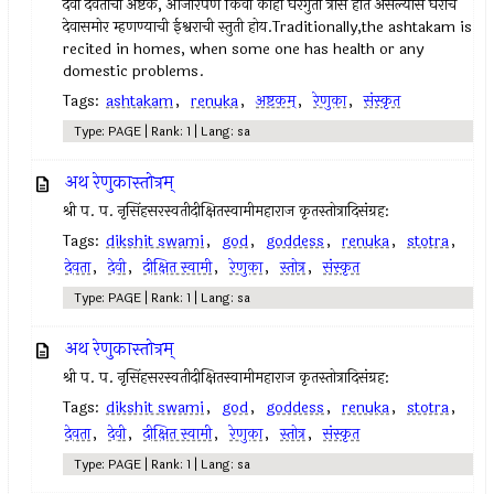
देवी देवतांची अष्टके, आजारपण किंवा कांही घरगुती त्रास होत असल्यास घरीच
देवासमोर म्हणण्याची ईश्वराची स्तुती होय.Traditionally,the ashtakam is
recited in homes, when some one has health or any
domestic problems.
Tags:
ashtakam
,
renuka
,
अष्टकम्‌
,
रेणुका
,
संस्कृत
Type: PAGE | Rank: 1 | Lang: sa
अथ रेणुकास्तोत्रम्
श्री प. प. नृसिंहसरस्वतीदीक्षितस्वामीमहाराज कृतस्तोत्रादिसंग्रह:
Tags:
dikshit swami
,
god
,
goddess
,
renuka
,
stotra
,
देवता
,
देवी
,
दीक्षित स्वामी
,
रेणुका
,
स्तोत्र
,
संस्कृत
Type: PAGE | Rank: 1 | Lang: sa
अथ रेणुकास्तोत्रम्
श्री प. प. नृसिंहसरस्वतीदीक्षितस्वामीमहाराज कृतस्तोत्रादिसंग्रह:
Tags:
dikshit swami
,
god
,
goddess
,
renuka
,
stotra
,
देवता
,
देवी
,
दीक्षित स्वामी
,
रेणुका
,
स्तोत्र
,
संस्कृत
Type: PAGE | Rank: 1 | Lang: sa