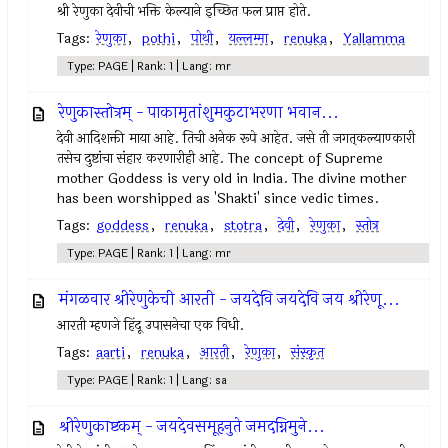
श्री रेणुका देवीची भक्ति केल्याने इच्छित फल प्राप्त होते.
Tags:
रेणुका
,
pothi
,
पोथी
,
यल्लम्मा
,
renuka
,
Yallamma
Type: PAGE | Rank: 1 | Lang: mr
रेणुकास्तोत्रम् - पाकामृतांशुमकुटाभरणा भवान...
देवी आदिशक्ती माया आहे. तिची अनेक रूपे आहेत. जसे ती जगत्‌कल्याण्कारी
तसेच दुष्टांचा संहार करणारीही आहे. The concept of Supreme
mother Goddess is very old in India. The divine mother
has been worshipped as 'Shakti' since vedic times.
Tags:
goddess
,
renuka
,
stotra
,
देवी
,
रेणुका
,
स्तोत्र
Type: PAGE | Rank: 1 | Lang: mr
मंगळवार श्रीरेणुकेची आरती - जयदेवि जयदेवि जय श्रीरेणू...
आरती म्हणजे हिंदू उपासनेचा एक विधी.
Tags:
aarti
,
renuka
,
आरती
,
रेणुका
,
संस्कृत
Type: PAGE | Rank: 1 | Lang: sa
श्रीरेणुकाष्टकम् - जयदेवसमूहनुते जमदग्निमुने...