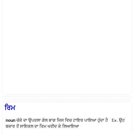
ਰਿਮ
noun
ਚੱਕੇ ਦਾ ਉਪਰਲਾ ਗੋਲ ਭਾਗ ਜਿਸ ਵਿਚ ਟਾਇਰ ਪਾਇਆ ਹੁੰਦਾ ਹੈ Ex.
ਉਹ
ਬਜ਼ਾਰ ਤੋਂ ਸਾਇਕਲ ਦਾ ਰਿਮ ਖਰੀਦ ਕੇ ਲਿਆਇਆ