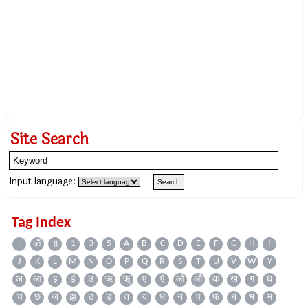
Site Search
Input language:
Tag Index
.
ॐ
॥
1
3
5
A
B
C
D
E
F
G
H
I
J
K
L
M
N
O
P
Q
R
S
T
U
V
W
Y
अ
आ
इ
ई
उ
ऋ
ॠ
ए
ऐ
ओ
औ
क
ख
ग
घ
च
छ
ज
झ
ठ
ड
त
द
ध
न
प
फ
ब
भ
म