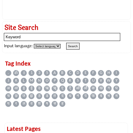
Site Search
Input language:
Tag Index
.
ॐ
॥
1
3
5
A
B
C
D
E
F
G
H
I
J
K
L
M
N
O
P
Q
R
S
T
U
V
W
Y
अ
आ
इ
ई
उ
ऋ
ॠ
ए
ऐ
ओ
औ
क
ख
ग
घ
च
छ
ज
झ
ठ
ड
त
द
ध
न
प
फ
ब
भ
म
य
र
ल
व
श
ष
स
ह
Latest Pages