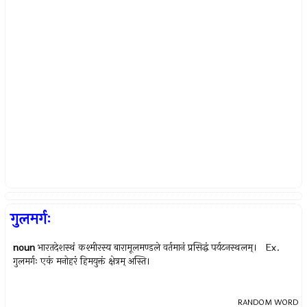
गुलमर्गः
noun
भारतदेशस्थं कश्मीरस्य बारामूलमण्डले वर्तमानं प्रसिद्धं पर्यटनस्थलम्। Ex.
गुलमर्गः एकं मनोहरं हिमयुक्तं क्षेत्रम् अस्ति।
RANDOM WORD