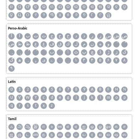
ନ
ପ
ଫ
ବ
ଭ
ମ
ଯ
ର
ଲ
ଳ
ଶ
ଷ
ସ
ହ
ଡ଼
ଢ଼
ୟ
୦
୧
୨
୩
୪
୫
୬
୭
୮
୯
ୱ
Perso-Arabic
ص
ش
س
ز
ر
ذ
د
خ
ح
ج
ث
ت
ب
ا
آ
و
ه
ن
م
ل
ك
ق
ف
غ
ع
ظ
ط
ض
ک
ژ
ڑ
ڈ
چ
پ
ٹ
ٲ
ٮ
گ
ھ
ہ
ۄ
ی
ے
۔
۱
۳
۴
۵
۶
۷
۸
۹
Latin
0
1
2
3
4
5
6
7
8
9
A
B
F
H
N
U
V
W
Y
c
d
e
g
i
j
k
l
m
o
p
q
r
s
t
x
z
Tamil
ஃ
அ
ஆ
இ
ஈ
உ
ஊ
எ
ஏ
ஐ
ஒ
ஓ
ஔ
க
ச
ஜ
ஞ
ட
ண
த
ந
ன
ப
ம
ய
ர
ல
வ
ஷ
ஸ