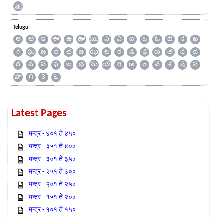
ஹ
Telugu
అ
ఆ
ఇ
ఈ
ఉ
ఊ
ఋ
ఎ
ఏ
ఐ
ఒ
ఓ
ఔ
క
ఖ
గ
ఘ
ఙ
చ
ఛ
జ
ఝ
ట
ఠ
డ
ఢ
ణ
త
థ
ద
ధ
న
ప
ఫ
బ
భ
మ
య
ర
ఱ
ల
వ
శ
ష
స
హ
౧
౩
౬
Latest Pages
मन्त्र - ४०१ ते ४५०
मन्त्र - ३५१ ते ४००
मन्त्र - ३०१ ते ३५०
मन्त्र - २५१ ते ३००
मन्त्र - २०१ ते २५०
मन्त्र - १५१ ते २००
मन्त्र - १०१ ते १५०