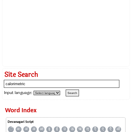
Site Search
Input language:
Word Index
Devanagari Script
ँ
अः
अं
अ
आ
इ
ई
उ
ऊ
ऋ
ऌ
ऍ
ए
ऐ
ऑ