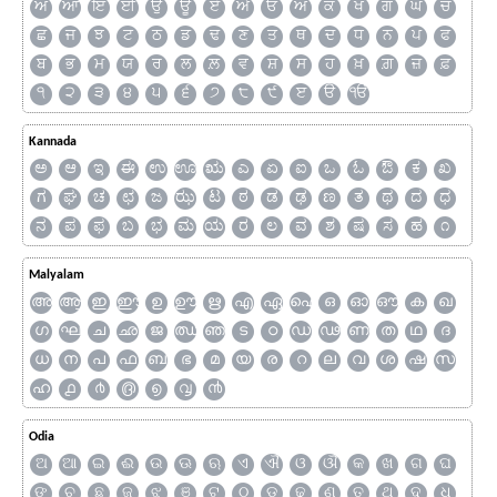
ਅ
ਆ
ਇ
ਈ
ਉ
ਊ
ਏ
ਐ
ਓ
ਔ
ਕ
ਖ
ਗ
ਘ
ਚ
ਛ
ਜ
ਝ
ਟ
ਠ
ਡ
ਢ
ਣ
ਤ
ਥ
ਦ
ਧ
ਨ
ਪ
ਫ
ਬ
ਭ
ਮ
ਯ
ਰ
ਲ
ਲ਼
ਵ
ਸ਼
ਸ
ਹ
ਖ਼
ਗ਼
ਜ਼
ਫ਼
੧
੨
੩
੪
੫
੬
੭
੮
੯
ੲ
ੳ
ੴ
Kannada
ಅ
ಆ
ಇ
ಈ
ಉ
ಊ
ಋ
ಎ
ಏ
ಐ
ಒ
ಓ
ಔ
ಕ
ಖ
ಗ
ಘ
ಚ
ಛ
ಜ
ಝ
ಟ
ಠ
ಡ
ಢ
ಣ
ತ
ಥ
ದ
ಧ
ನ
ಪ
ಫ
ಬ
ಭ
ಮ
ಯ
ರ
ಲ
ವ
ಶ
ಷ
ಸ
ಹ
೧
Malyalam
അ
ആ
ഇ
ഈ
ഉ
ഊ
ഋ
എ
ഏ
ഐ
ഒ
ഓ
ഔ
ക
ഖ
ഗ
ഘ
ച
ഛ
ജ
ഝ
ഞ
ട
ഠ
ഡ
ഢ
ണ
ത
ഥ
ദ
ധ
ന
പ
ഫ
ബ
ഭ
മ
യ
ര
റ
ല
വ
ശ
ഷ
സ
ഹ
൧
൪
൫
൭
൮
൯
Odia
ଅ
ଆ
ଇ
ଈ
ଉ
ଊ
ଋ
ଏ
ଐ
ଓ
ଔ
କ
ଖ
ଗ
ଘ
ଙ
ଚ
ଛ
ଜ
ଝ
ଞ
ଟ
ଠ
ଡ
ଢ
ଣ
ତ
ଥ
ଦ
ଧ