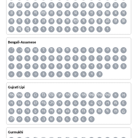
ओ
औ
क
क्ष
ख
ग
घ
ङ
च
छ
ज्ञ
ज
झ
ञ
ट
ठ
ड
ढ
ण
त्र
त
थ
द
ध
न
ऩ
प
फ
ब
भ
म
य
र
ऱ
ल
ळ
व
श
श्र
ष
स
ह
ॐ
ज़
फ़
य़
ॠ
ॡ
०
१
२
३
४
५
६
७
८
९
Bengali-Assamese
ঁ
ং
অ
আ
ই
ঈ
উ
ঊ
ঋ
এ
ঐ
ও
ঔ
ক
খ
গ
ঘ
ঙ
চ
ছ
জ
ঝ
ঞ
ঠ
ড
ঢ
ণ
ত
থ
দ
ধ
ন
প
ফ
ব
ভ
ম
য
র
ল
শ
ষ
স
হ
য়
০
১
২
৩
৪
৫
৬
৭
৮
৯
ৰ
ৱ
Gujrati Lipi
અ
આ
ઇ
ઈ
ઉ
ઊ
ઋ
ઍ
એ
ઐ
ઑ
ઓ
ઔ
ક
ખ
ગ
ઘ
ચ
છ
જ
ઝ
ઞ
ટ
ઠ
ડ
ઢ
ણ
ત
થ
દ
ધ
ન
પ
ફ
બ
ભ
મ
ય
ર
લ
વ
શ
ષ
સ
હ
ૐ
૦
૧
૨
૩
૪
૫
૬
૭
૮
૯
Gurmukhi