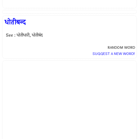
धोतीबन्द
See : धोतीधारी, धोतीबंद
RANDOM WORD
SUGGEST A NEW WORD!