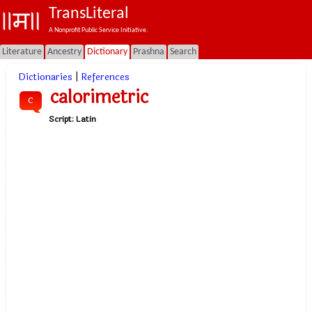
TransLiteral
A Nonprofit Public Service Initiative.
Literature
Ancestry
Dictionary
Prashna
Search
Dictionaries
|
References
calorimetric
c
Script:
Latin