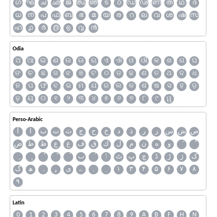
ഗ
ഘ
ച
ഛ
ജ
ഝ
ഞ
ട
ഠ
ഡ
ഢ
ണ
ത
ഥ
ദ
ധ
ന
പ
ഫ
ബ
ഭ
മ
യ
ര
റ
ല
വ
ശ
ഷ
സ
ഹ
൧
൪
൫
൭
൮
൯
Odia
ଅ
ଆ
ଇ
ଈ
ଉ
ଊ
ଋ
ଏ
ଐ
ଓ
ଔ
କ
ଖ
ଗ
ଘ
ଙ
ଚ
ଛ
ଜ
ଝ
ଞ
ଟ
ଠ
ଡ
ଢ
ଣ
ତ
ଥ
ଦ
ଧ
ନ
ପ
ଫ
ବ
ଭ
ମ
ଯ
ର
ଲ
ଳ
ଶ
ଷ
ସ
ହ
ଡ଼
ଢ଼
ୟ
୦
୧
୨
୩
୪
୫
୬
୭
୮
୯
ୱ
Perso-Arabic
ص
ش
س
ز
ر
ذ
د
خ
ح
ج
ث
ت
ب
ا
آ
و
ه
ن
م
ل
ك
ق
ف
غ
ع
ظ
ط
ض
ک
ژ
ڑ
ڈ
چ
پ
ٹ
ٲ
ٮ
گ
ھ
ہ
ۄ
ی
ے
۔
۱
۳
۴
۵
۶
۷
۸
۹
Latin
0
1
2
3
4
5
6
7
8
9
A
B
F
H
N