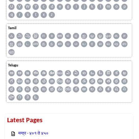
U
V
W
Y
c
d
e
g
i
j
k
l
m
o
p
q
r
s
t
x
z
Tamil
ஃ
அ
ஆ
இ
ஈ
உ
ஊ
எ
ஏ
ஐ
ஒ
ஓ
ஔ
க
ச
ஜ
ஞ
ட
ண
த
ந
ன
ப
ம
ய
ர
ல
வ
ஷ
ஸ
ஹ
Telugu
అ
ఆ
ఇ
ఈ
ఉ
ఊ
ఋ
ఎ
ఏ
ఐ
ఒ
ఓ
ఔ
క
ఖ
గ
ఘ
ఙ
చ
ఛ
జ
ఝ
ట
ఠ
డ
ఢ
ణ
త
థ
ద
ధ
న
ప
ఫ
బ
భ
మ
య
ర
ఱ
ల
వ
శ
ష
స
హ
౧
౩
౬
Latest Pages
मन्त्र - ४०१ ते ४५०