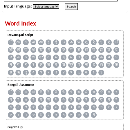
Input language:
Word Index
Devanagari Script
ँ
अः
अं
अ
आ
इ
ई
उ
ऊ
ऋ
ऌ
ऍ
ए
ऐ
ऑ
ओ
औ
क
क्ष
ख
ग
घ
ङ
च
छ
ज्ञ
ज
झ
ञ
ट
ठ
ड
ढ
ण
त्र
त
थ
द
ध
न
ऩ
प
फ
ब
भ
म
य
र
ऱ
ल
ळ
व
श
श्र
ष
स
ह
ॐ
ज़
फ़
य़
ॠ
ॡ
०
१
२
३
४
५
६
७
८
९
Bengali-Assamese
ঁ
ং
অ
আ
ই
ঈ
উ
ঊ
ঋ
এ
ঐ
ও
ঔ
ক
খ
গ
ঘ
ঙ
চ
ছ
জ
ঝ
ঞ
ঠ
ড
ঢ
ণ
ত
থ
দ
ধ
ন
প
ফ
ব
ভ
ম
য
র
ল
শ
ষ
স
হ
য়
০
১
২
৩
৪
৫
৬
৭
৮
৯
ৰ
ৱ
Gujrati Lipi