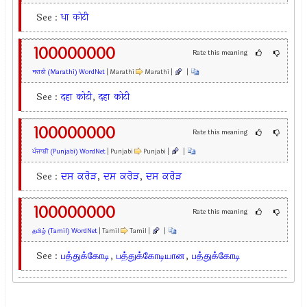
See :
धा
कोटी
100000000
Rate this meaning
मराठी (Marathi) WordNet
| Marathi
Marathi |
|
See :
दहा
कोटी
,
दहा
कोटी
100000000
Rate this meaning
ਪੰਜਾਬੀ (Punjabi) WordNet
| Punjabi
Punjabi |
|
See :
ਦਸ
ਕਰੋੜ
,
ਦਸ
ਕਰੋੜ
,
ਦਸ
ਕਰੋੜ
100000000
Rate this meaning
தமிழ் (Tamil) WordNet
| Tamil
Tamil |
|
See :
பத்துக்கோடி
,
பத்துக்கோடியான
,
பத்துக்கோடி