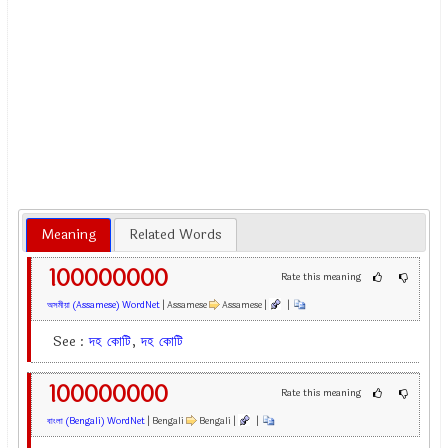
Meaning
Related Words
100000000
Rate this meaning
অসমীয়া (Assamese) WordNet
| Assamese
Assamese |
|
See :
দহ
কোটি
,
দহ
কোটি
100000000
Rate this meaning
বাংলা (Bengali) WordNet
| Bengali
Bengali |
|