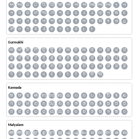
અ
આ
ઇ
ઈ
ઉ
ઊ
ઋ
ઍ
એ
ઐ
ઑ
ઓ
ઔ
ક
ખ
ગ
ઘ
ચ
છ
જ
ઝ
ઞ
ટ
ઠ
ડ
ઢ
ણ
ત
થ
દ
ધ
ન
પ
ફ
બ
ભ
મ
ય
ર
લ
વ
શ
ષ
સ
હ
ૐ
૦
૧
૨
૩
૪
૫
૬
૭
૮
૯
Gurmukhi
ਅ
ਆ
ਇ
ਈ
ਉ
ਊ
ਏ
ਐ
ਓ
ਔ
ਕ
ਖ
ਗ
ਘ
ਚ
ਛ
ਜ
ਝ
ਟ
ਠ
ਡ
ਢ
ਣ
ਤ
ਥ
ਦ
ਧ
ਨ
ਪ
ਫ
ਬ
ਭ
ਮ
ਯ
ਰ
ਲ
ਲ਼
ਵ
ਸ਼
ਸ
ਹ
ਖ਼
ਗ਼
ਜ਼
ਫ਼
੧
੨
੩
੪
੫
੬
੭
੮
੯
ੲ
ੳ
ੴ
Kannada
ಅ
ಆ
ಇ
ಈ
ಉ
ಊ
ಋ
ಎ
ಏ
ಐ
ಒ
ಓ
ಔ
ಕ
ಖ
ಗ
ಘ
ಚ
ಛ
ಜ
ಝ
ಟ
ಠ
ಡ
ಢ
ಣ
ತ
ಥ
ದ
ಧ
ನ
ಪ
ಫ
ಬ
ಭ
ಮ
ಯ
ರ
ಲ
ವ
ಶ
ಷ
ಸ
ಹ
೧
Malyalam
അ
ആ
ഇ
ഈ
ഉ
ഊ
ഋ
എ
ഏ
ഐ
ഒ
ഓ
ഔ
ക
ഖ