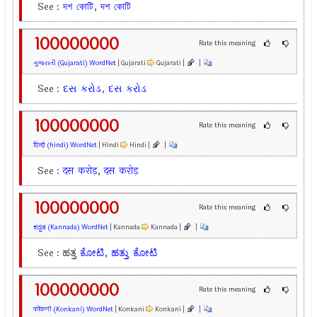
See :
দশ
কোটি
,
দশ
কোটি
100000000
Rate this meaning
ગુજરાતી (Gujarati) WordNet
| Gujarati
Gujarati |
|
See :
દસ
કરોડ
,
દસ
કરોડ
100000000
Rate this meaning
हिन्दी (hindi) WordNet
| Hindi
Hindi |
|
See :
दस
करोड़
,
दस
करोड़
100000000
Rate this meaning
ಕನ್ನಡ (Kannada) WordNet
| Kannada
Kannada |
|
See : ಹತ್ತ
ಕೋಟಿ
,
ಹತ್ತು
ಕೋಟಿ
100000000
Rate this meaning
कोंकणी (Konkani) WordNet
| Konkani
Konkani |
|