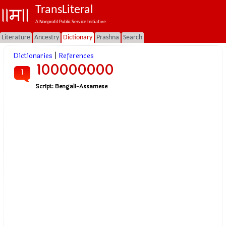
TransLiteral
A Nonprofit Public Service Initiative.
Literature
Ancestry
Dictionary
Prashna
Search
Dictionaries
|
References
100000000
1
Script:
Bengali-Assamese