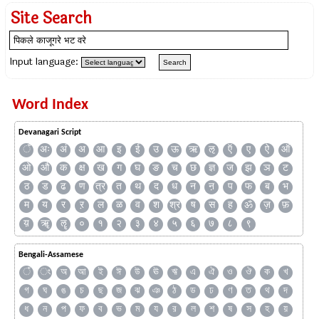
Site Search
Input language:
Word Index
Devanagari Script
ँ
अः
अं
अ
आ
इ
ई
उ
ऊ
ऋ
ऌ
ऍ
ए
ऐ
ऑ
ओ
औ
क
क्ष
ख
ग
घ
ङ
च
छ
ज्ञ
ज
झ
ञ
ट
ठ
ड
ढ
ण
त्र
त
थ
द
ध
न
ऩ
प
फ
ब
भ
म
य
र
ऱ
ल
ळ
व
श
श्र
ष
स
ह
ॐ
ज़
फ़
य़
ॠ
ॡ
०
१
२
३
४
५
६
७
८
९
Bengali-Assamese
ঁ
ং
অ
আ
ই
ঈ
উ
ঊ
ঋ
এ
ঐ
ও
ঔ
ক
খ
গ
ঘ
ঙ
চ
ছ
জ
ঝ
ঞ
ঠ
ড
ঢ
ণ
ত
থ
দ
ধ
ন
প
ফ
ব
ভ
ম
য
র
ল
শ
ষ
স
হ
য়