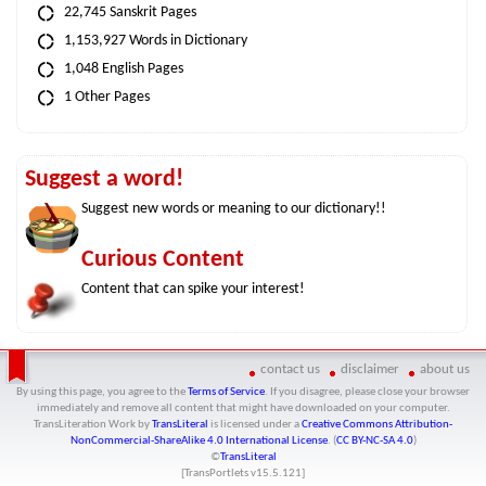
22,745 Sanskrit Pages
1,153,927 Words in Dictionary
1,048 English Pages
1 Other Pages
Suggest a word!
Suggest new words or meaning to our dictionary!!
Curious Content
Content that can spike your interest!
contact us
disclaimer
about us
By using this page, you agree to the
Terms of Service
. If you disagree, please close your browser
immediately and remove all content that might have downloaded on your computer.
TransLiteration Work
by
TransLiteral
is licensed under a
Creative Commons Attribution-
NonCommercial-ShareAlike 4.0 International License
. (
CC BY-NC-SA 4.0
)
©
TransLiteral
[TransPortlets v
15.5.121
]