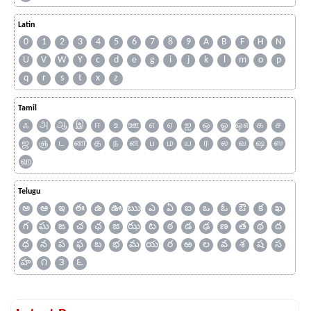
Latin
0
1
2
3
4
5
6
7
8
9
A
B
F
H
N
U
V
W
Y
c
d
e
g
i
j
k
l
m
o
p
q
r
s
t
x
z
Tamil
ஃ
அ
ஆ
இ
ஈ
உ
ஊ
எ
ஏ
ஐ
ஒ
ஓ
ஔ
க
ச
ஜ
ஞ
ட
ண
த
ந
ன
ப
ம
ய
ர
ல
வ
ஷ
ஸ
ஹ
Telugu
అ
ఆ
ఇ
ఈ
ఉ
ఊ
ఋ
ఎ
ఏ
ఐ
ఒ
ఓ
ఔ
క
ఖ
గ
ఘ
ఙ
చ
ఛ
జ
ఝ
ట
ఠ
డ
ఢ
ణ
త
థ
ద
ధ
న
ప
ఫ
బ
భ
మ
య
ర
ఱ
ల
వ
శ
ష
స
హ
౧
౩
౬