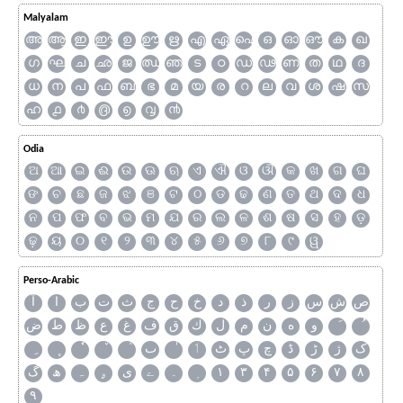
Malyalam
അ
ആ
ഇ
ഈ
ഉ
ഊ
ഋ
എ
ഏ
ഐ
ഒ
ഓ
ഔ
ക
ഖ
ഗ
ഘ
ച
ഛ
ജ
ഝ
ഞ
ട
ഠ
ഡ
ഢ
ണ
ത
ഥ
ദ
ധ
ന
പ
ഫ
ബ
ഭ
മ
യ
ര
റ
ല
വ
ശ
ഷ
സ
ഹ
൧
൪
൫
൭
൮
൯
Odia
ଅ
ଆ
ଇ
ଈ
ଉ
ଊ
ଋ
ଏ
ଐ
ଓ
ଔ
କ
ଖ
ଗ
ଘ
ଙ
ଚ
ଛ
ଜ
ଝ
ଞ
ଟ
ଠ
ଡ
ଢ
ଣ
ତ
ଥ
ଦ
ଧ
ନ
ପ
ଫ
ବ
ଭ
ମ
ଯ
ର
ଲ
ଳ
ଶ
ଷ
ସ
ହ
ଡ଼
ଢ଼
ୟ
୦
୧
୨
୩
୪
୫
୬
୭
୮
୯
ୱ
Perso-Arabic
ص
ش
س
ز
ر
ذ
د
خ
ح
ج
ث
ت
ب
ا
آ
و
ه
ن
م
ل
ك
ق
ف
غ
ع
ظ
ط
ض
ک
ژ
ڑ
ڈ
چ
پ
ٹ
ٲ
ٮ
گ
ھ
ہ
ۄ
ی
ے
۔
۱
۳
۴
۵
۶
۷
۸
۹