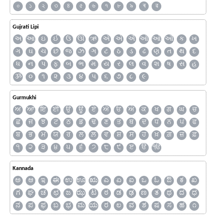
০
১
২
৩
৪
৫
৬
৭
৮
৯
ৰ
ৱ
Gujrati Lipi
અ
આ
ઇ
ઈ
ઉ
ઊ
ઋ
ઍ
એ
ઐ
ઑ
ઓ
ઔ
ક
ખ
ગ
ઘ
ચ
છ
જ
ઝ
ઞ
ટ
ઠ
ડ
ઢ
ણ
ત
થ
દ
ધ
ન
પ
ફ
બ
ભ
મ
ય
ર
લ
વ
શ
ષ
સ
હ
ૐ
૦
૧
૨
૩
૪
૫
૬
૭
૮
૯
Gurmukhi
ਅ
ਆ
ਇ
ਈ
ਉ
ਊ
ਏ
ਐ
ਓ
ਔ
ਕ
ਖ
ਗ
ਘ
ਚ
ਛ
ਜ
ਝ
ਟ
ਠ
ਡ
ਢ
ਣ
ਤ
ਥ
ਦ
ਧ
ਨ
ਪ
ਫ
ਬ
ਭ
ਮ
ਯ
ਰ
ਲ
ਲ਼
ਵ
ਸ਼
ਸ
ਹ
ਖ਼
ਗ਼
ਜ਼
ਫ਼
੧
੨
੩
੪
੫
੬
੭
੮
੯
ੲ
ੳ
ੴ
Kannada
ಅ
ಆ
ಇ
ಈ
ಉ
ಊ
ಋ
ಎ
ಏ
ಐ
ಒ
ಓ
ಔ
ಕ
ಖ
ಗ
ಘ
ಚ
ಛ
ಜ
ಝ
ಟ
ಠ
ಡ
ಢ
ಣ
ತ
ಥ
ದ
ಧ
ನ
ಪ
ಫ
ಬ
ಭ
ಮ
ಯ
ರ
ಲ
ವ
ಶ
ಷ
ಸ
ಹ
೧