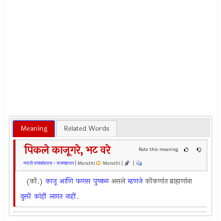
Meaning
Related Words
पिकले काजूगरे, भट वरे
Rate this meaning
मराठी वाक्संप्रदाय - वाक्यप्रचार
| Marathi
Marathi |
|
(कों.)
काजू
आणि
फणस
पुष्कळ
असले
म्हणजे
कोंकणांत ब्राह्मणांना
दुसरें
कांहीं
लागत
नाहीं
.