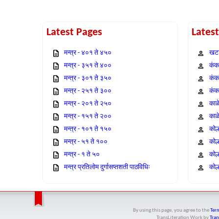
Latest Pages
Lates
मन्त्र - ४०१ ते ४५०
खटा
मन्त्र - ३५१ ते ४००
कंक,
मन्त्र - ३०१ ते ३५०
कंक
मन्त्र - २५१ ते ३००
कंक
मन्त्र - २०१ ते २५०
काळ
मन्त्र - १५१ ते २००
काळ
मन्त्र - १०१ ते १५०
कोल
मन्त्र - ५१ ते १००
कोल
मन्त्र - १ ते ५०
कोल
मन्त्र प्रतिलोम दुर्गासप्तशती पाठविधिः
कोल्
By using this page, you agree to the
Term
TransLiteration Work
by
Tran