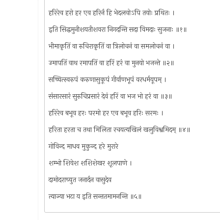
हरिरेव हरो हर एव हरिर्न हि भेदलवोऽपि तयोः प्रथितः ।
इति सिद्धमुनीशयतीशवरा निगदन्ति सदा विमदाः सुजनाः ॥१॥
भीमाकृतिं वा रुचिराकृतिं वा त्रिलोचनं वा समलोचनं वा ।
उमापतिं वाथ रमापतिं वा हरिं हरं वा मुनयो भजन्ते ॥२॥
सच्चित्स्वरुपं करुणासुकूपं गीर्वाणभूपं वरधर्मयूपम् ।
संसारसारं सुरुचिप्रसारं देवं हरिं वा भज भो हरं वा ॥३॥
हरिरेव बभूव हरः परमो हर एव बभूव हरिः सरमः ।
हरिता हरता च तथा मिलिता रचयत्यखिलं खलुविश्वमिदम् ॥४॥
गोविन्द माधव मुकुन्द हरे मुरारे
शम्भो शिवेश शशिशेखर शूलपाणे ।
दामोदराच्युत जनार्दन वासुदेव
त्याज्या भटा य इति सन्ततमामनन्ति ॥५॥