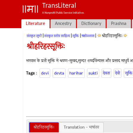
TransLiteral
A Nonprofit Public Service Initiative.
Literature
Ancestry
Dictionary
Prashna
|
|
|
|
श्रीहरिहरसूक्तिः
संस्कृत सूची
संस्कृत स्तोत्र साहित्य
सूक्तिः
षष्ठोल्लास
श्रीहरिहरसूक्तिः
भगवान के प्रती सूक्ति मे श्रवण-सुखद,सुन्दर शब्दविन्यास और प्रसाद माधुर्य
Tags
:
devi
devta
harihar
sukti
देवता
देवी
सूक्ति
श्रीहरिहरसूक्तिः
Translation - भाषांतर