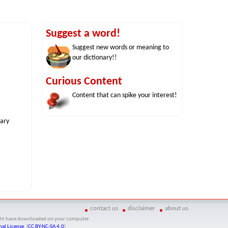
Suggest a word!
Suggest new words or meaning to
our dictionary!!
Curious Content
Content that can spike your interest!
nary
contact us
disclaimer
about us
might have downloaded on your computer.
al License
. (
CC BY-NC-SA 4.0
)