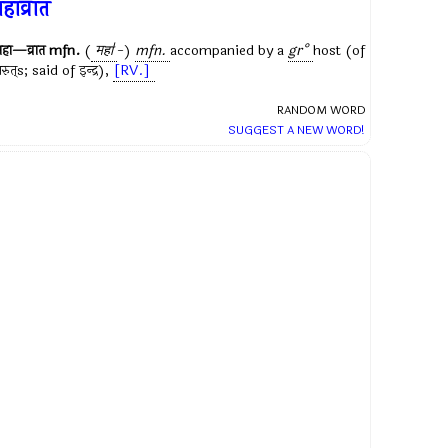
हाव्रात
हा—व्रात
mfn.
(
महा॑
-)
mfn.
accompanied by a
gr°
host (of
रुत्
s; said of
इन्द्र
),
[RV.]
RANDOM WORD
SUGGEST A NEW WORD!