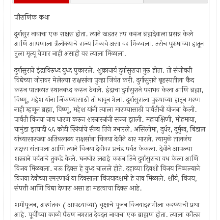
पौराणिक कथा
दुर्गासुर नावाचा एक राक्षस होता. त्याने खडतर तप करुन ब्रह्मदेवाला प्रसन्न केले
आणि आपणाला त्रैलोक्याचे राज्य मिळावे असा वर मिळवला. तसेच पुरुषाच्या हातून
तुला मृत्यू येणार नाही असाही वर त्याला मिळाला.
दुर्गासुराने इंद्राविरुध्द युध्द पुकारले. शुक्राचार्य दुर्गासुराचा गुरु होता. तो संजीवनी
विद्येच्या जोरावर मेलेल्या राक्षसांना पुन्हा जिवंत करी. दुर्गासुराने बृहस्पतीला कैद
करुन पाताळात स्थानबध्द करुन ठेवले. इंद्राचा दुर्गासुराने पराभव केला आणि ब्रह्मा,
विष्णू, महेश यांना जिंकण्यासाठी तो धावून गेला. दुर्गासुराला पुरुषाच्या हातून मरण
नाही म्हणून ब्रह्मा, विष्णू, महेश यांनी त्याला मारण्यासाठी पार्वतीची योजना केली.
पार्वती विजया नाव धारण करुन शस्त्रास्त्रांनी सज्ज झाली. महायक्षिणी, मोहमाया,
चामुंडा इत्यादी ५६ कोटी स्त्रियांचे सैन्य तिने उभारले. असिलोमा, दुर्धर, दुर्मुख, बिडाल
यांच्यासारख्या अतिबलाढय राक्षसांना विजया देवीने ठार मारले. त्यामुळे तालजंघ
राक्षस संतापला आणि त्याने विजया देवीवर प्रचंड पर्वत फेकला. देवीने आपल्या
शस्त्राने पर्वताचे तुकडे केले. घनघोर लढाई करुन तिने दुर्गासुराचा वध केला आणि
विजय मिळवला. नऊ दिवस हे युध्द चालले होते. दहाव्या दिवशी विजय मिळाल्याने
विजया देवीच्या स्मरणार्थ या दिवसाला विजयादशमी हे नाव मिळाले. शौर्य, विजय,
संपत्ती आणि विद्या देणारा असा हा महत्वाचा दिवस आहे.
शमीपूजन, अश्मंतक ( आपटयाच्या) वृक्षाचे पूजन विजयादशमीला करण्याची प्रथा
आहे. पूर्वीच्या काळी पैठण नगरात देवदत्त नावाचा एक ब्राह्मण होता. त्याला कौत्स