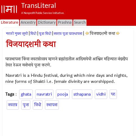
TransLiteral
A Nonprofit Public Service Initiative.
Literature
Ancestry
Dictionary
Prashna
Search
|
|
|
|
विजयादशमी कथा
मराठी मुख्य सूची
विधी
पूजा विधी
नवरात्र पूजा घटस्थापना
विजयादशमी कथा
घटस्थापना किंवा नवरात्रोत्सव म्हणजे ब्रह्मांडातील आदिमायेची आश्विन महिन्यात नंदादीप
तेवत ठेऊन मनोभावे पूजा करणे.
Navratri
is a Hindu festival, during which nine days and nights,
nine forms of Shakti i.e. female divinity are worshipped.
Tags
:
ghata
navratri
pooja
sthapana
vidhi
घट
नवरात्र
पूजा
विधी
स्थापना