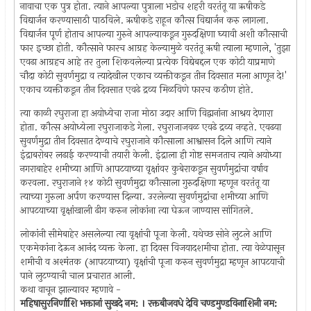
नावाचा एक पुत्र होता. त्याने आपल्या पुत्राला भडोच शहरी वरतंतू या ऋषीकडे
विद्यार्जन करण्यासाठी पाठविले. ऋषीकडे राहून कौत्स विद्यार्जन करु लागला.
विद्यार्जन पूर्ण होताच आपल्या गुरुने आपल्याकडून गुरुदक्षिणा घ्यावी अशी कौत्साची
फार इच्छा होती. कौत्साने फारच आग्रह केल्यामुळे वरतंतू ऋषी त्याला म्हणाले, 'तुझा
एवढा आग्रहच आहे तर तुला शिकवलेल्या प्रत्येक विद्येबद्दल एक कोटी याप्रमाणे
चौदा कोटी सुवर्णमुद्रा व त्यादेखील एकाच व्यक्तीकडून तीन दिवसात मला आणून दे!'
एकाच व्यक्तीकडून तीन दिवसात एवढे द्रव्य मिळविणे फारच कठीण होते.
त्या काळी रघुराजा हा अयोध्येचा राजा मोठा उदार आणि विद्वानांना आश्रय देणारा
होता. कौत्स अयोध्येला रघुराजाकडे गेला. रघुराजाजवळ एवढे द्रव्य नव्हते. एवढया
सुवर्णमुद्रा तीन दिवसात देण्याचे रघुराजाने कौत्साला आश्वासन दिले आणि त्याने
इंद्राबरोबर लढाई करण्याची तयारी केली. इंद्राला ही गोष्ट समजताच त्याने अयोध्या
नगराबाहेर शमीच्या आणि आपटयाच्या वृक्षांवर कुबेराकडून सुवर्णमुद्रांचा वर्षाव
करवला. रघुराजाने १४ कोटी सुवर्णमुद्रा कौत्साला गुरुदक्षिणा म्हणून वरतंतू या
त्याच्या गुरुला अर्पण करण्यास दिल्या. उरलेल्या सुवर्णमुद्रांचा शमीच्या आणि
आपटयाच्या वृक्षांखाली ढीग करुन लोकांना त्या घेऊन जाण्यास सांगितले.
लोकांनी सीमेबाहेर असलेल्या त्या वृक्षांची पूजा केली. यथेच्छ सोने लुटले आणि
एकमेकांना देऊन आनंद व्यक्त केला. हा दिवस विजयादशमीचा होता. त्या वेळेपासून
शमीची व अश्मंतक (आपटयाच्या) वृक्षांची पूजा करुन सुवर्णमुद्रा म्हणून आपटयाची
पाने लुटण्याची चाल प्रचारात आली.
कथा वाचून झाल्यावर म्हणावे -
महिषासुरनिर्णाशि भक्तानां सुखदे नम: । रक्तबीजवधे देवि चण्डमुण्डविनाशिनी नम: