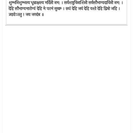
शुम्भनिशुम्भस्य धूम्राक्षस्य मर्दिनी नम: । सर्वशत्रुविनाशिनी सर्वसौभाग्यदायिनी नम: ।
देहि सौभाग्यमारोग्यं देहि मे परमं सुखम्‍ । रूपं देहि जयं देहि यशो देहि द्विषो जहि ।
उदयोऽस्तु ! जय जगदंब ॥