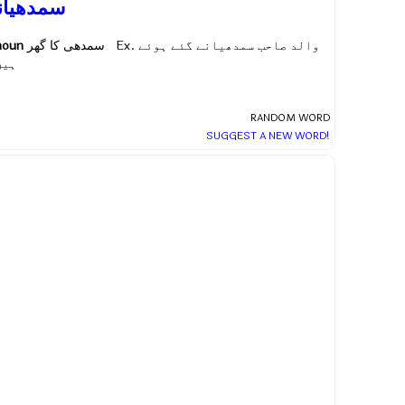
سمدھیانا
noun
سمدھی کا گھر Ex.
والد صاحب سمدھیانے گئے ہوئے
ہیں
RANDOM WORD
SUGGEST A NEW WORD!