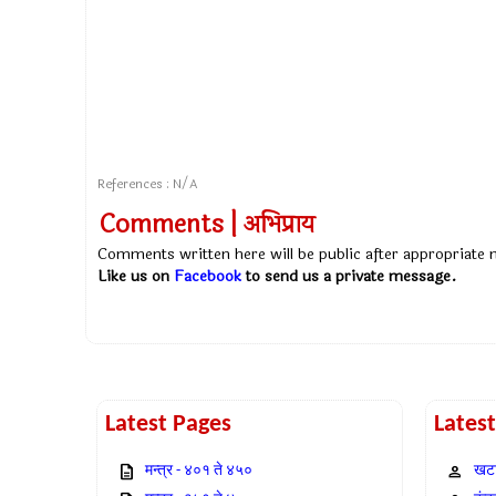
References : N/A
Comments | अभिप्राय
Comments written here will be public after appropriate
Like us on
Facebook
to send us a private message.
Latest Pages
Lates
मन्त्र - ४०१ ते ४५०
खटा