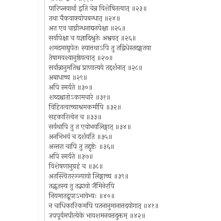
पारिप्लवार्था इति चेन्न विशेषितत्वात् ॥२३॥
तथा चैकवाक्योपबन्धात् ॥२४॥
अत एव चाग्नीन्धनाद्यनपेक्षा ॥२५॥
सर्वापेक्षा च यज्ञादिश्रुतेः अश्ववत् ॥२६॥
शमदमाद्युपेतः स्यात्तथाऽपि तु तद्विधेस्तदङ्गतया
तेषामवश्यानुष्ठेयत्वात् ॥२७॥
सर्वान्नानुमतिश्च प्राणात्यये तद्दर्शनात् ॥२८॥
अबाधाच्च ॥२९॥
अपि स्मर्यते ॥३०॥
शब्दश्चातोऽकामचारे ॥३१॥
विहितत्वाच्चाश्रमकर्मापि ॥३२॥
सहकारित्वेन च ॥३३॥
सर्वथापि तु त एवोभयलिङ्गात् ॥३४॥
अनभिभवं च दर्शयति ॥३५॥
अन्तरा चापि तु तद्दृष्टेः ॥३६॥
अपि स्मर्यते ॥३७॥
विशेषणानुग्रहं च ॥३८॥
अतस्त्वितरज्ज्यायो लिङ्गाच्च ॥३९॥
तद्भूतस्य तु तद्भावो जैमिनेरपि
नियमातद्रूपाऽभावेभ्यः ॥४०॥
न चाधिकारिकमपि पतनानुमानात्तदयोगात् ॥४१॥
उपपूर्वमपीत्येके भावशमनवत्तदुक्तम् ॥४२॥