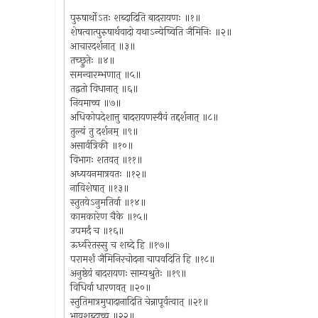
पुरुषार्थोऽतः शब्दादिति बादरायणः ॥१॥
शेषत्वात्पुरुषार्थवादो यथाऽन्येष्विति जैमिनिः ॥२॥
आचारदर्शनात् ॥३॥
तच्छ्रुतेः ॥४॥
समन्वारम्भणात् ॥५॥
तद्वतो विधानात् ॥६॥
नियमाच्च ॥७॥
अधिकोपदेशात्तु बादरायणस्यैवं तद्दर्शनात् ॥८॥
तुल्यं तु दर्शनम् ॥९॥
असार्वत्रिकी ॥१०॥
विभागः शतवत् ॥११॥
अध्ययनमात्रवतः ॥१२॥
नाविशेषात् ॥१३॥
स्तुतयेऽनुमतिर्वा ॥१४॥
कामकारेण चैके ॥१५॥
उपमर्दं च ॥१६॥
ऊर्ध्वरेतस्सु च शब्दे हि ॥१७॥
परामर्शं जैमिनिरचोदना चापवदिति हि ॥१८॥
अनुष्ठेयं बादरायणः साम्यश्रुतेः ॥१९॥
विधिर्वा धारणवत् ॥२०॥
स्तुतिमात्रमुपादानादिति चेन्नापूर्वत्वात् ॥२१॥
भावशब्दाच्च ॥२२॥