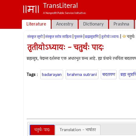
TransLiteral
A Nonprofit Public Service Initiative.
Literature
Ancestry
Dictionary
Prashna
|
|
|
|
|
चतुर्थ
संस्कृत सूची
संस्कृत स्तोत्र साहित्य
पुस्तकं
ब्रह्मसूत्राणि
तृतीयोऽध्यायः
तृतीयोऽध्यायः - चतुर्थः पादः
ब्रह्मसूत्र, वेदान्त दर्शनचा एक अधारभूत ग्रन्थ आहे. ह्या ग्रंथाचे रचयिता बादरा
Tags
:
badarayan
brahma sutrani
बादरायण
ब्रह्म सूत्रा
चतुर्थः पादः
Translation - भाषांतर