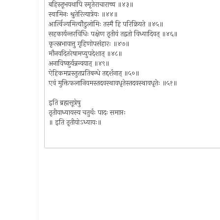
बहिस्तूभयथापि स्मृतेराचाराच्च ॥४३॥
स्वामिनः श्रुतेरित्यात्रेयः ॥४४॥
आर्त्विज्यमित्यौडुलोमिः तस्मै हि परिक्रियते ॥४५॥
सहकार्यन्तरविधिः पक्षेण तृतीयं तद्वतो विध्यादिवत् ॥४६॥
कृत्स्नभावात्तु गृहिणोपसंहारः ॥४७॥
मौनवदितरेषामप्युपदेशात् ॥४८॥
अनाविष्कुर्वन्नन्वयात् ॥४९॥
ऐहिकमप्रस्तुतप्रतिबन्धे तद्दर्शनात् ॥५०॥
एवं मुक्तिफलानियमस्तदवस्थावधृतेस्तदवस्थावधृतेः ॥५१॥
इति ब्रह्मसूत्रेषु
तृतीयाध्यायस्य चतुर्थः पादः समाप्तः
॥ इति तृतीयोऽध्यायः॥