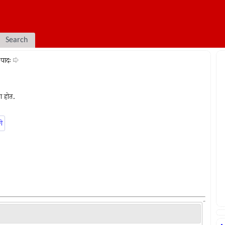
Search
ः पादः
यण होत.
णि