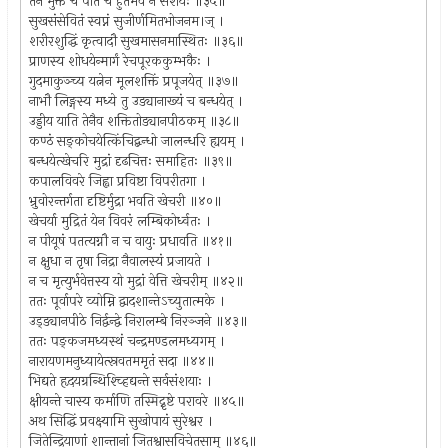
तेन भुक्तं च पीतं च हुतमेव न संशयः ॥३५॥
सुखसंसेवितं स्वप्नं सुजीर्णमितभोजनम।ज् ।
शरीरशुद्धिं कृत्वादौ सुखमासनमास्थितः ॥३६॥
प्राणस्य शोधयेन्मार्गं रेचपूरककुम्भकैः ।
गुदमाकुञ्च्य यत्नेन मूलशक्तिं प्रपूजयेत् ॥३७॥
नाभौ लिङ्गस्य मध्ये तु उड्यानाख्यं च बन्धयेत् ।
उड्डीय याति तेनैव शक्तितोड्यानपीठकम् ॥३८॥
कण्ठं सङ्कोचयेत्किंचिद्बन्धो जालन्धरि ह्ययम् ।
बन्धयेत्खेचरि मुद्रां दृढचित्तः समाहितः ॥३९॥
कपालविवरे जिह्वा प्रविष्टा विपरीतगा ।
भ्रुवोरन्तर्गता दृष्टिर्मुद्रा भवति खेचरी ॥४०॥
खेचर्या मुद्रितं येन विवरं लम्बिकोर्ध्वतः ।
न पीयूषं पतत्यग्नौ न च वायुः प्रधावति ॥४१॥
न क्षुधा न तृषा निद्रा नैवालस्यं प्रजायते ।
न च मृत्युर्भवेत्तस्य यो मुद्रां वेत्ति खेचरीम् ॥४२॥
ततः पूर्वापरे व्योम्नि द्वादशान्तेऽच्युतात्मके ।
उड्ड्यानपीठे निर्द्वन्द्वे निरालम्बे निरञ्जने ॥४३॥
ततः पङ्कजमध्यस्थं चन्द्रमण्डलमध्यगम् ।
नारायणमनुध्यायेत्स्रवतममृतं सदा ॥४४॥
भिद्यते हृदयग्रन्थिश्च्हिद्यन्ते सर्वसंशयाः ।
क्षीयन्ते चास्य कर्माणि तस्मिद्नृष्टे परावरे ॥४५॥
अथ सिद्धिं प्रवक्ष्यामि सुखोपायं सुरेश्वर ।
जितेन्द्रियाणां शान्तानां जितश्वासविचेतसाम् ॥४६॥