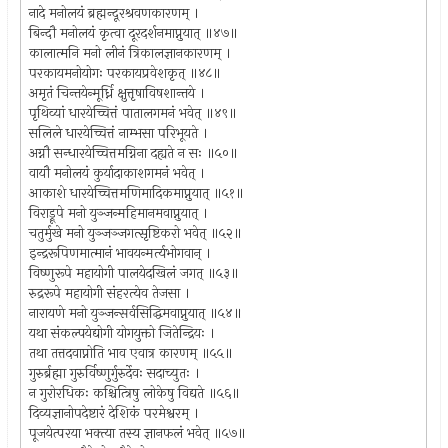
नादे मनोलयं ब्रह्मन्दूरश्रवणकारणम् ।
बिन्दौ मनोलयं कृत्वा दूरदर्शनमाप्नुयात् ॥४७॥
कालात्मनि मनो लीनं त्रिकालज्ञानकारणम् ।
परकायमनोयोगः परकायप्रवेशकृत् ॥४८॥
अमृतं चिन्तयेन्मूर्ध्नि क्षुत्तृषाविषशान्तये ।
पृथिव्यां धारयेच्चित्तं पातालगमनं भवेत् ॥४९॥
सलिले धारयेच्चित्तं नाम्भसा परिभूयते ।
अग्नौ सन्धारयेच्चित्तमग्निना दह्यते न सः ॥५०॥
वायौ मनोलयं कुर्यादाकाशगमनं भवेत् ।
आकाशे धारयेच्चित्तमणिमादिकमाप्नुयात् ॥५१॥
विराड्रूपे मनो युञ्जन्महिमानमवाप्नुयात् ।
चतुर्मुखे मनो युञ्जञ्जगत्सृष्टिकरो भवेत् ॥५२॥
इन्द्ररूपिणमात्मानं भावयन्मर्त्यभोगवान् ।
विष्णुरूपे महायोगी पालयेदखिलं जगत् ॥५३॥
रुद्ररूपे महायोगी संहरत्येव तेजसा ।
नारायणे मनो युञ्जन्सर्वसिद्धिमवाप्नुयात् ॥५४॥
यथा संकल्पयेद्योगी योगयुक्तो जितेन्द्रियः ।
तथा तत्तदवाप्नोति भाव एवात्र कारणम् ॥५५॥
गुरुर्ब्रह्मा गुरुर्विष्णुर्गुरुर्देवः सदाच्युतः ।
न गुरोरधिकः कश्चित्त्रिषु लोकेषु विद्यते ॥५६॥
दिव्यज्ञानोपदेष्टारं देशिकं परमेश्वरम् ।
पूजयेत्परया भक्त्या तस्य ज्ञानफलं भवेत् ॥५७॥