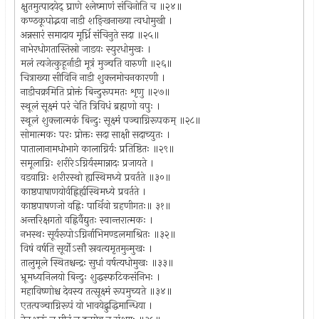
क्षुतमुत्पादयेद् घ्राणे श्लेष्माणं संचिनोति च ॥२४॥
कण्ठकूपोद्भवा नाडी शङ्खिनाख्या त्वधोमुखी ।
अन्नसारं समादाय मूर्ध्नि संचिनुते सदा ॥२५॥
नाभेरधोगतास्तिस्रो जाडयः स्युरधोमुखः ।
मलं त्यजेत्कुहूर्नाडी मूत्रं मुञ्चति वारुणी ॥२६॥
चित्राख्या सीविनि नाडी शुक्लमोचनकारणी ।
नाडीचक्रमिति प्रोक्तं बिन्दुरूपमतः शृणु ॥२७॥
स्थूलं सूक्ष्मं परं चेति त्रिविधं ब्रह्मणो वपुः ।
स्थूलं शुक्लात्मकं बिन्दुः सूक्ष्मं पञ्चाग्निरूपकम् ॥२८॥
सोमात्मकः परः प्रोक्तः सदा साक्षी सदाच्युतः ।
पातालानामधोभागे कालाग्निर्यः प्रतिष्ठितः ॥२९॥
समूलाग्निः शरीरेऽग्निर्यस्मान्नादः प्रजायते ।
वडवाग्निः शरीरस्थो ह्यस्थिमध्ये प्रवर्तते ॥३०॥
काष्ठपाषाणयोर्वह्निर्ह्यस्थिमध्ये प्रवर्तते ।
काष्ठपाषणजो वह्निः पार्थिवो ग्रहणीगतः॥ ३१॥
अन्तरिक्षगतो वह्निर्वैद्युतः स्वान्तरात्मकः ।
नभस्थः सूर्यरूपोऽग्निर्नाभिमण्डलमाश्रितः ॥३२॥
विषं वर्षति सूर्योऽसौ स्रवत्यमृतमुन्मुखः ।
तालुमूले स्थितश्चन्द्रः सुधां वर्षत्यधोमुखः ॥३३॥
भ्रूमध्यनिलयो बिन्दुः शुद्धस्फटिकसंनिभः ।
महाविष्णोश्च देवस्य तत्सूक्ष्मं रूपमुच्यते ॥३४॥
एतत्पञ्चाग्निरूपं यो भावयेद्बुद्धिमान्धिया ।