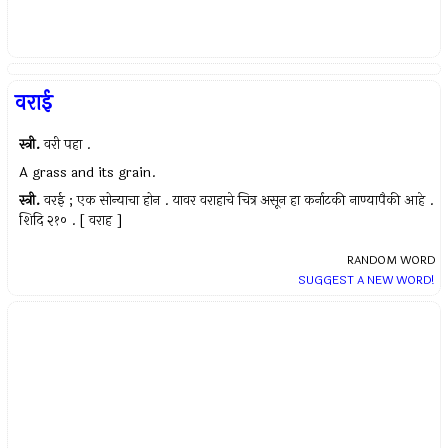
वराई
स्त्री.
वरी पहा .
A grass and its grain.
स्त्री.
वरई ; एक सोन्याचा होन . यावर वराहाचे चित्र असून हा कर्नाटकी नाण्यापैकी आहे .
शिदि २१० . [ वराह ]
RANDOM WORD
SUGGEST A NEW WORD!