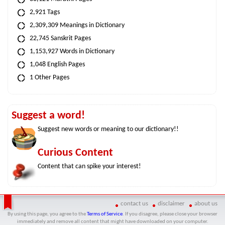
2,921 Tags
2,309,309 Meanings in Dictionary
22,745 Sanskrit Pages
1,153,927 Words in Dictionary
1,048 English Pages
1 Other Pages
Suggest a word!
Suggest new words or meaning to our dictionary!!
Curious Content
Content that can spike your interest!
contact us
disclaimer
about us
By using this page, you agree to the
Terms of Service
. If you disagree, please close your browser
immediately and remove all content that might have downloaded on your computer.