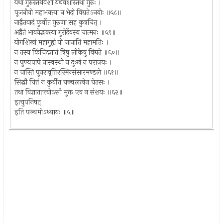
यथा गुरुस्तथैवेशो यथैवेशोस्तथा गुरुः ।
पूजनीयो महाभक्त्या न भेदो विद्यतेऽनयोः ॥५८॥
नाद्वैतवादं कुर्वीत गुरुणा सह कुत्रचित् ।
अद्वैतं भावयेद्भक्त्या गुरोर्देवस्य चात्मनः ॥५९॥
योगशिखां महागुह्यं यो जानाति महामतिः ।
न तस्य किंचिदज्ञातं त्रिषु लोकेषु विद्यते ॥६०॥
न पुण्यपापे नास्वस्थो न दुःखं न पराजयः ।
न चास्ति पुनरावृत्तिरस्मिन्संसारमण्डले ॥६१॥
सिद्धौ चित्तं न कुर्वीत चञ्चलत्वेन चेतसः ।
तथा विज्ञाततत्त्वोऽसौ मुक्त एव न संशयः ॥६२॥
इत्युपनिषत्
इति पञ्चमोऽध्यायः ॥५॥