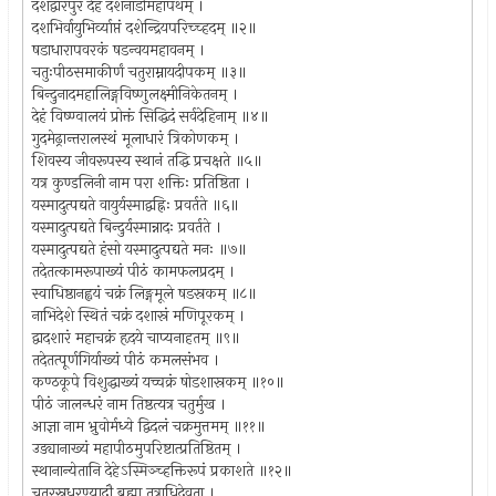
दशद्वारपुरं देहं दशनाडीमहापथम् ।
दशभिर्वायुभिर्व्याप्तं दशेन्द्रियपरिच्च्हदम् ॥२॥
षडाधारापवरकं षडन्वयमहावनम् ।
चतुःपीठसमाकीर्णं चतुराम्नायदीपकम् ॥३॥
बिन्दुनादमहालिङ्गविष्णुलक्ष्मीनिकेतनम् ।
देहं विष्ण्वालयं प्रोक्तं सिद्धिदं सर्वदेहिनाम् ॥४॥
गुदमेढ्रान्तरालस्थं मूलाधारं त्रिकोणकम् ।
शिवस्य जीवरूपस्य स्थानं तद्धि प्रचक्षते ॥५॥
यत्र कुण्डलिनी नाम परा शक्तिः प्रतिष्ठिता ।
यस्मादुत्पद्यते वायुर्यस्माद्वह्निः प्रवर्तते ॥६॥
यस्मादुत्पद्यते बिन्दुर्यस्मान्नादः प्रवर्तते ।
यस्मादुत्पद्यते हंसो यस्मादुत्पद्यते मनः ॥७॥
तदेतत्कामरूपाख्यं पीठं कामफलप्रदम् ।
स्वाधिष्ठानह्वयं चक्रं लिङ्गमूले षडस्रकम् ॥८॥
नाभिदेशे स्थितं चक्रं दशास्रं मणिपूरकम् ।
द्वादशारं महाचक्रं हृदये चाप्यनाहतम् ॥९॥
तदेतत्पूर्णगिर्याख्यं पीठं कमलसंभव ।
कण्ठकूपे विशुद्धाख्यं यच्चक्रं षोडशास्रकम् ॥१०॥
पीठं जालन्धरं नाम तिष्ठत्यत्र चतुर्मुख ।
आज्ञा नाम भ्रुवोर्मध्ये द्विदलं चक्रमुत्तमम् ॥११॥
उड्यानाख्यं महापीठमुपरिष्टात्प्रतिष्ठितम् ।
स्थानान्येतानि देहेऽस्मिञ्च्हक्तिरूपं प्रकाशते ॥१२॥
चतुरस्रधरण्यादौ ब्रह्मा तत्राधिदेवता ।