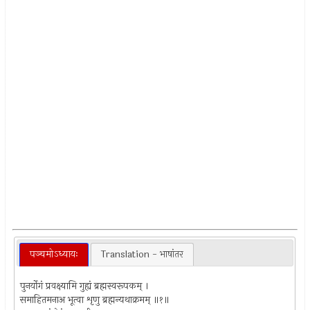
पञ्चमोऽध्यायः
Translation - भाषांतर
पुनर्योगं प्रवक्ष्यामि गुह्यं ब्रह्मस्वरूपकम् ।
समाहितमनाअ भूत्वा शृणु ब्रह्मन्यथाक्रमम् ॥१॥