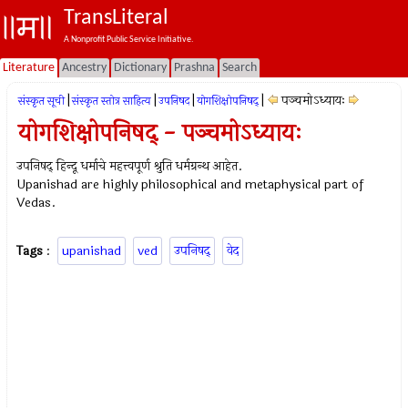
TransLiteral
A Nonprofit Public Service Initiative.
Literature
Ancestry
Dictionary
Prashna
Search
|
|
|
|
पञ्चमोऽध्यायः
संस्कृत सूची
संस्कृत स्तोत्र साहित्य
उपनिषद‌
योगशिक्षोपनिषद्
योगशिक्षोपनिषद् - पञ्चमोऽध्यायः
उपनिषद् हिन्दू धर्माचे महत्त्वपूर्ण श्रुति धर्मग्रन्थ आहेत.
Upanishad are highly philosophical and metaphysical part of
Vedas.
Tags
:
upanishad
ved
उपनिषद्‍
वेद