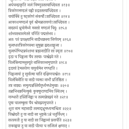
अर्धचन्द्राकृति जलं विष्णुस्तस्याधिदेवता ॥१३॥
त्रिकोणमण्डलं वह्नी रुद्रस्तस्याधिदेवता ।
वायोर्बिंबं तु षट्कोणं संकर्षोऽत्राधिदेवता ॥१४॥
आकाशमण्डलं वृत्तं श्रीमन्नारायणोऽत्राधिदेवता ।
नादरूपं भ्रुवोर्मध्ये मनसो मण्डलं विदुः ॥१५॥
शांभवस्थानमेतत्ते वर्णितं पद्मसंभव ।
अतः परं प्रवक्ष्यामि नाडीचक्रस्य निर्णयम् ॥१६॥
मूलाधारत्रिकोणस्था सुषुम्ना द्वादशाङ्गुला ।
मूलार्धच्च्हिन्नवंशाभा ब्रह्मनाडीति सा स्मृता ॥१७॥
इडा च पिङ्गला चैव तस्याः पार्श्वद्वये गते ।
विलंबिन्यामनुस्यूते नासिकान्तमुपागते ॥१८॥
इडायां हेमरूपेण वायुर्वामेन गच्च्हति ।
पिङ्गलायां तु सूर्यात्मा याति दक्षिणपार्श्वतः ॥१९॥
विलंबिनीति या नाडी व्यक्ता नाभौ प्रतिष्ठिता ।
तत्र नाड्यः समुत्पन्नस्तिर्यगूर्ध्वमधोमुखाः ॥२०॥
तन्नाभिचक्रमित्युक्तं कुक्कुटाण्डमिव स्थितम् ।
गान्धारी हस्तिजिह्वा च तस्मान्नेत्रद्वयं गते ॥२१॥
पूषा चालम्बुसा चैव श्रोत्रद्वयमुपागते ।
शूरा नाम महानाडी तस्माद्भ्रूमध्यमाश्रिता ॥२२॥
विश्वोदरी तु या नाडी सा भुङ्क्तेऽन्नं चतुर्विधम् ।
सरस्वती तु या नाडी सा जिह्वान्तं प्रसर्पति ॥२३॥
राकाह्वया तु या नाडी पीत्वा च सलिलं क्षणात् ।