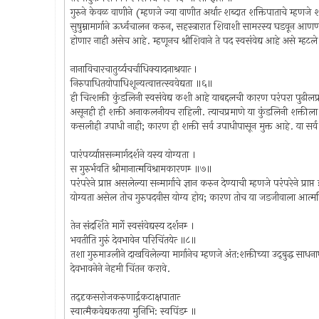
गुरुने केवळ वाणीने (म्हणजे ज्या वाणीत अर्थात्‍ शब्दात शक्तिपाताचे म्हणजे
सुषुम्नामार्गाने ऊर्ध्वचालन करुन, सहस्त्रारात शिवाशी सामरस्य घडवून आणण्
होणार नाही असेच आहे. म्हणूनच श्रीशिवाने ते पद स्वसंवेद्य आहे असे म्हटल
नानाविचारचातुर्य्यचर्चाधिक्यादनाश्रयात्‍ ।
निरुपाधितयोपाधिशून्यत्वात्तत्स्ववेद्यता ॥६॥
ही चित्‍शक्ती कुंडलिनी स्वसंवेद्य कशी आहे याबद्दलची कारण परंपरा पुढील
असूनही ही शक्ती अनाकलनीयच राहिली. त्याचप्रमाणे या कुंडलिनी शक्तीला
कसलीही उपाधी नाही; कारण ही शक्ती सर्व उपाधीपासून मुक्त आहे. या सर्व क
पारंपर्य्याप्तसन्मार्गदर्शने यस्य योग्यता ।
स गुरुर्भवति श्रीमानात्मविश्रामकारणम्‍ ॥७॥
परंपरेने प्राप्त असलेल्या सन्मार्गाचे ज्ञान करुन देण्याची म्हणजे परंपरेने प्रा
योग्यता असेल तोच गुरुपदवीस योग्य होय; कारण तोच या जडजीवाला आत्मविश्
तेन संदर्शिते मार्गे स्वसंवेद्यस्य दर्शनम्‍ ।
भवतीति गुरुं देवभावेन परिचिंतयेत्‍ ॥८॥
तशा गुरुमाउलीने दाखविलेल्या मार्गानेच म्हणजे अंत:शक्तीच्या उद्‍बुद्ध साधनाधार
देवभावनेने नेहमी चिंतन करावे.
तद्‍दृकसरोजकरुणार्द्रकटाक्षपातात्‍
स्वात्मैकवेद्यकतया मुनिभि: स्वपिंडम्‍ ॥