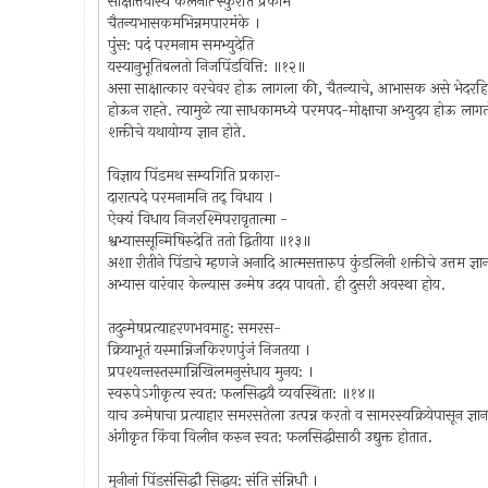
साक्षात्तयास्य कलनात्‍ स्फुरति प्रकामं
चैतन्यभासकमभिन्नमपारमंके ।
पुंस: पदं परमनाम समभ्युदेति
यस्यानुभूतिबलतो निजपिंडवित्ति: ॥१२॥
असा साक्षात्कार वरचेवर होऊ लागला की, चैतन्याचे, आभासक असे भेदरहित
होऊन राह्ते. त्यामुळे त्या साधकामध्ये परमपद-मोक्षाचा अभ्युदय होऊ लागतो 
शक्तीचे यथायोग्य ज्ञान होते.
विज्ञाय पिंडमथ सम्यगिति प्रकारा-
दारात्पदे परमनामनि तद्‍ विधाय ।
ऐक्यं विधाय निजरश्मिपरावृतात्मा -
श्वभ्याससून्मिषिरुदेति ततो द्वितीया ॥१३॥
अशा रीतीने पिंडाचे म्हणजे अनादि आत्मसत्तारुप कुंडलिनी शक्तीचे उत्तम ज्ञ
अभ्यास वारंवार केल्यास उन्मेष उदय पावतो. ही दुसरी अवस्था होय.
तदुन्मेषप्रत्याहरणभवमाहु: समरस-
क्रियाभूतं यस्मान्निजकिरणपुंजं निजतया ।
प्रपश्यन्तस्तस्मान्निखिलमनुसंधाय मुनय: ।
स्वरुपेऽगीकृत्य स्वत: फलसिद्धयै व्यवस्थिता: ॥१४॥
याच उन्मेषाचा प्रत्याहार समरसतेला उत्पन्न करतो व सामरस्यक्रियेपासून ज्ञा
अंगीकृत किंवा विलीन करुन स्वत: फलसिद्धीसाठी उद्युक्त होतात.
मुनीनां पिंडसंसिद्धौ सिद्धय: संति संन्निधौ ।