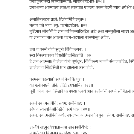
एकीकृत्य सदा लौल्यात्स्थिति: सोपायशब्दभाक्‍ ॥२०॥
प्रकाशमय आत्म्याला स्वत:च स्वरुपात एकरुप करुन नेहमी त्याच अपेक्षेत अर
अजातिमत्त्वदृक्‍ प्राज्ञै: द्वितीयमिति स्मृतम्‍ ।
चत्वार एते भावा: स्यु: परमोदयहेतव: ॥२१॥
बुद्धिमान लोकांनी हे ज्ञान जातिजन्मादिरहित आहे अशा समजुतीला साद्वय अ
या ज्ञानाच्या चार अवस्था परम-उदयाला कारणीभूत आहेत.
तथा च परमो योगी सुतृप्तो निर्विकल्पक: ।
सदा निरुत्थापनया तिष्ठतीति प्रसिद्धयति ॥२२॥
हे ज्ञान आत्मसात्‍ केलेला योगी पूर्णतृप्त, निर्विकल्प म्हणजे संकल्परहित, स
झालेला व सिद्धसिद्धी प्राप्त झालेला असा होतो.
परमस्य पदस्याप्तौ साधनं केनचित्‍ पुरा ।
यत्र श्लोकाष्टके प्रोक्तं तदिदं दृश्यतामिह ॥२३॥
पूर्वी कोणा एका सिद्धाने परमपदप्राप्त्यर्थ आठ श्लोकांनी साधने सांगितली 
सहजं स्वात्मसंवित्ति: संयम: सर्वनिग्रह: ।
सोपायं स्वस्वविश्रांतिरद्वैतं परमं पदम्‍ ॥२४॥
सहज, स्वात्मसंवित्ती अर्थात्‍ स्वत:च्या आत्मशक्तीने युक्त, संयम, सर्वनिग्रह
ज्ञात्वैवं सद्‍गुरोर्वक्त्रान्नान्यथा शास्त्रकोटिभि: ।
न कर्तृत्वान्न विज्ञानान्न बलाद्वेदपाठनात्‍ ॥२५॥