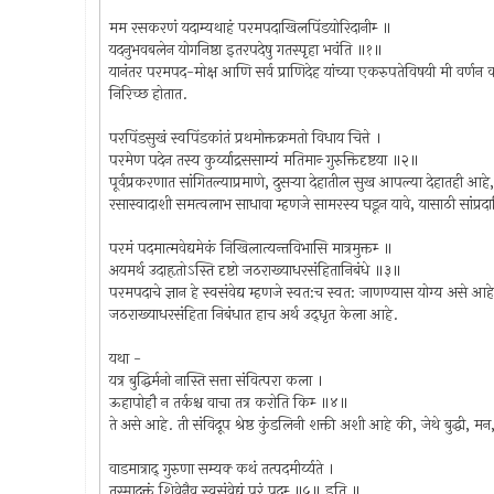
मम रसकरणं यदाम्यथाहं परमपदाखिलपिंडयोरिदानीम्‍ ॥
यदनुभवबलेन योगनिष्ठा इतरपदेषु गतस्पृहा भवंति ॥१॥
यानंतर परमपद-मोक्ष आणि सर्व प्राणिदेह यांच्या एकरुपतेविषयी मी वर्णन 
निरिच्छ होतात.
परपिंडसुखं स्वपिंडकांतं प्रथमोक्तक्रमतो विधाय चित्ते ।
परमेण पदेन तस्य कुर्य्याद्रससाम्यं मतिमान्‍ गुरुक्तिदृष्टया ॥२॥
पूर्वप्रकरणात सांगितल्याप्रमाणे, दुसर्‍या देहातील सुख आपल्या देहातही आह
रसास्वादाशी समत्वलाभ साधावा म्हणजे सामरस्य घडून यावे, यासाठी सांप्रदायि
परमं पदमात्मवेद्यमेकं निखिलात्यन्तविभासि मात्रमुक्तम्‍ ॥
अयमर्थ उदाहृतोऽस्ति दृष्टो जठराख्याधरसंहितानिबंधे ॥३॥
परमपदाचे ज्ञान हे स्वसंवेद्य म्हणजे स्वत:च स्वत: जाणण्यास योग्य असे आह
जठराख्याधरसंहिता निबंधात हाच अर्थ उद्‍धृत केला आहे.
यथा -
यत्र बुद्धिर्मनो नास्ति सत्ता संवित्परा कला ।
ऊहापोहौ न तर्कश्च वाचा तत्र करोति किम्‍ ॥४॥
ते असे आहे. ती संविदूप श्रेष्ठ कुंडलिनी शक्ती अशी आहे की, जेथे बुद्धी,
वाडमात्राद्‍ गुरुणा सम्यक्‍ कथं तत्पदमीर्य्यते ।
तस्मादुक्तं शिवेनैव स्वसंवेद्यं परं पदम्‍ ॥५॥ इति ॥