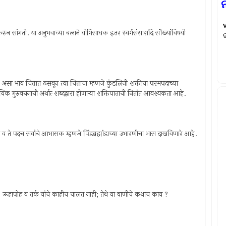
करुन सांगतो. या अनुभवाच्या बलाने योगिसाधक इतर स्वर्गसंसारादि सौख्यांविषयी
े, असा भाव चित्तात ठसवून त्या चित्ताचा म्हणजे कुंडलिनी शक्तीचा परमपदाच्या
क गुरुवचनाची अर्थात्‍ शब्दद्वारा होणार्‍या शक्तिपाताची नितांत आवश्यकता आहे.
े व ते पदच सर्वांचे आभासक म्हणजे पिंडब्रह्मांडाच्या उभारणीचा भास दाखविणारे आहे.
 मन, ऊहापोह व तर्क यांचे काहीच चालत नाही; तेथे या वाणीचे कथाच काय ?