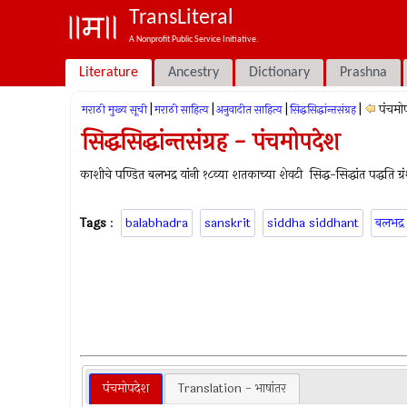
TransLiteral
A Nonprofit Public Service Initiative.
Literature
Ancestry
Dictionary
Prashna
|
|
|
|
पंचमो
मराठी मुख्य सूची
मराठी साहित्य
अनुवादीत साहित्य
सिद्धसिद्धांन्तसंग्रह
सिद्धसिद्धांन्तसंग्रह - पंचमोपदेश
काशीचे पण्डित बलभद्र यांनी १८व्या शतकाच्या शेवटी सिद्ध-सिद्धांत पद्धति ग्रंथ
Tags
:
balabhadra
sanskrit
siddha siddhant
बलभद्र
पंचमोपदेश
Translation - भाषांतर