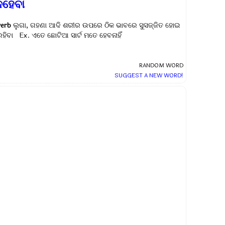
ନହେବା
verb
ଲୁଗା, ଗହଣା ଆଦି ଶରୀର ଉପରେ ଠିକ ଭାବରେ ସୁସଜ୍ଜିତ ହୋଇ
ରହିବା Ex.
ଏତେ ଛୋଟିଆ ସାର୍ଟ ମତେ ହେବନାହିଁ
RANDOM WORD
SUGGEST A NEW WORD!