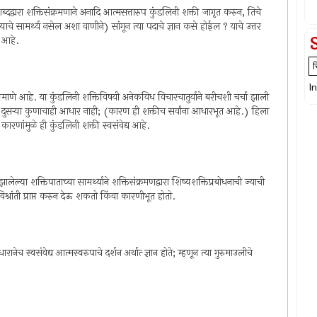
 शब्दद्वारा शक्तिसंक्रमणाने अनादि आत्मसत्तारुप कुंडलिनी शक्ती जागृत करुन, तिचे
याचे सामर्थ्य नसेल अशा वाणीने) सांगून त्या पदाचे ज्ञान कसे होईल ? याचे उत्तर
े आहे.
I
प्रमाणे आहे. या कुंडलिनी शक्तिविषयी अनेकविध विचारचातुर्याने बरीचशी चर्चा झाली
 दुसर्‍या कुणाचाही आधार नाही; (कारण ही शक्तीच सर्वांना आधारभूत आहे.) हिला
ारणांमुळे ही कुंडलिनी शक्ती स्वसंवेद्य आहे.
प्त झालेल्या शक्तिपाताच्या सामर्थ्याने शक्तिसंक्रमणद्वारा शिष्यशक्तिप्रबोधनाची ज्याची
रांती प्राप्त करुन देऊ शकतो किंवा कारणीभूत होतो.
ानेच स्वसंवेद्य आत्मस्वरुपाचे दर्शन अर्थात्‍ ज्ञान होते; म्हणून त्या गुरुमाउलीचे