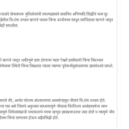
‍या शक्तिपाताने योगसाधक मुनिलोकांनी स्वात्मज्ञानाने नानाविध अणिमादि सिद्धींचे फल दूर
षुम्नेतील नि:शेष उत्थान म्हणजे चालन किंवा ऊर्ध्वगमन साधून स्वपिंडाला म्हणजे जागृत
ढेही साधतील.
 जागृत शक्तीमुळे प्राप्त होणार्‍या महान्‍ ऐश्वर्य प्राप्तीसाठी किंवा निरुत्थान
नस्क स्थिती किंवा निश्चलता त्याला त्याच्या पूर्वकर्मानुसंधानाच्या ज्ञानावेशाने साधते.
लागले की, अत्यंत घोरतम अंधकाराच्या अवस्थेपासून जीवाचे नि:शेष उत्थान होते.
ढ किंवा गाढ असे चित्ताचे अनुत्थान साधल्यामुळे जीवाला निरतिशय आनंदावस्थेचा लाभ
त्यामुळे निर्मलानंदरुपी चमत्काराचे गमक म्हणून ज्ञानप्रकाशाचा उदय होतो व त्यामुळे जीव
 मीलन किंवा सामरस्य होऊन अद्वैतसिद्धी होते.