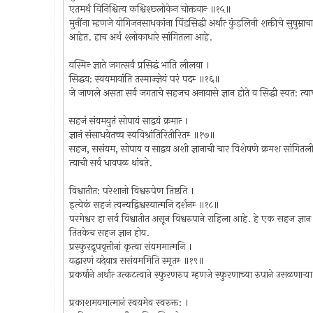
एतमर्थं विनिश्चित्य कश्चिश्छ्‍लोकेन चोक्तवान्‍ ॥१५॥
मुनींना म्हणजे योगिजनसाधकांना पिंडसिद्धी अर्थात्‍ कुंडलिनी शक्तीचे सुषुम्न
आहेत. हाच अर्थ श्लोकाधारे सांगितला आहे.
यस्मिन्‍ ज्ञाते जगत्सर्वं प्रसिद्धं भाति लीलया ।
सिद्धय: स्वयमायांति तस्माज्ज्ञेयं परं पदम्‍ ॥१६॥
जे जाणले असता सर्व जगताचे सहजच अनायासे ज्ञान होते व सिद्धी स्वत: त्य
सहजं संयमयुतं सोपायं साद्वयं क्रमात्‍ ।
ज्ञानं संसाधयेतच्च स्वविश्रांतिरितीरितम्‍ ॥१७॥
सहज, ससंयम, सोपाय व साद्वय अशी ज्ञानाची चार विशेषणे क्रमश सांगितली आहेत
त्याची सर्व धावपळ थांबते.
विश्वातीत: परेशानो विश्वरुपेण तिष्ठति ।
इत्येकं सहजं त्वन्यद्विश्वस्यात्मनि दर्शनम्‍ ॥१८॥
परमेश्वर हा सर्व विश्वातीत असून विश्वरुपाने राहिला आहे. हे एक सहज ज्ञान 
तितकेच सहज ज्ञान होय.
प्रस्फुरद्रूपवृत्तीनां कृत्वा संयममात्मनि ।
यद्धारणं यदेवात्र ससंयममिति स्मृतम्‍ ॥१९॥
प्रकर्षाने अर्थात्‍ उत्कटत्वाने स्फुरणरुप म्हणजे स्फुरणाच्या रुपाने उसळणा
प्रकाशमयमात्मानं स्वयमेव स्वरुक्त: ।