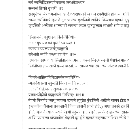
सर्वं स्वसिद्धिफलवर्गमपास्य लब्धनैरुत्थ्यत:
समरसं क्रियते कृतार्थै: ॥९॥
सद्‍गुरुंच्या नेत्रकमलांच्या दयार्द्रकटाक्षपाताने म्हणजे दृक्‍दीक्षीने होणार्
सारुन स्वचित्ताचे म्हणजे मूलाधारस्थ कुंडलिनी शक्तीचे निरुत्थान म्हणजे सु
कुंडलिनी शक्तीला आत्म्याशी समरस करुन कृतकृत्यता साधली आहे व यापु
सिद्धान्तमेतमनुशास्य निरुत्थितिश्री-
लाभाभ्युपायकथनं कुरुतेऽथ यत्नम्‍ ।
स्वस्वाशयप्रलयकर्ममुखानुसंधे -
रावेशतो भवति कश्चन तत्र नैज: ॥१०॥
एखादाच साधक या सिद्धांताल आत्मसात करुन निरुत्थानरुपी ऐश्वर्यलाभासाठी म्हणजे
स्थितीच्या ज्ञानासाठी प्रयत्न करतो. या साधकाच्या स्वत:च्या अंत:करणाची निर्म
निजावेशान्नित्यंनिबिडतमनैरुत्थ्यविधिव-
न्महानंदावस्था स्फुरति वितता कापि सततम्‍ ।
तत: संविन्नित्यामलसुखचमत्कारगमक-
प्रकाशप्रोद्बोधो यदनुभवतो भेदविरह: ॥११॥
नेहमी निजावेश साधू लागला म्हणजे सुषुम्नेत कुंडलिनी शक्तीचे चालन होऊ 
(म्हणजेच जीवाला प्रकाशाची किंवा ज्ञानाची प्राप्ती होते.) अशा प्रकारे दृ
होतो, म्हणजे त्या आनंदाचे नेहमी स्फुरण होत राहते. त्यानंतर ज्ञानाच्या सात
आणि परमात्मा यांच्यातील भेददृष्टी दूर होते म्हणजे सहस्त्रारात शिवशक्तीचे