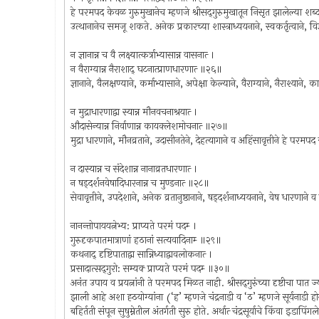
हे परमपद केवळ गुरुमुखानेच म्हणजे श्रीसद्‍गुरुमुखातून निसृत झालेल्या शब्दांच
उत्थानानेच समजू शकते. अनेक प्रकारच्या शास्त्राध्ययनाने, स्वकर्तृत्वाने, 
न ज्ञानान्न च वै लक्ष्यात्कर्त्राभ्यासान्न वासनात्‍ ।
न वैराग्यान्न नैराशाद्‍ घटनात्प्राणधारणात्‍ ॥२६॥
ज्ञानाने, वैलक्षण्याने, कर्माभ्यासाने, अपेक्षा केल्याने, वैराग्याने, नैराश्या
न मुद्राधारणाद्वा स्यान्न मौनवचनाश्रयात्‍ ।
औदासेन्यान्न निर्वाणान्न कायक्लेशमोचनात्‍ ॥२७॥
मुद्रा धारणाने, मौनव्रताने, उदासीनतेने, देहत्यागाने व अहिंसावृत्तीने हे पर
न दास्यान्न च संदेशान्न नानाव्रतधारणात्‍ ।
न षड्‍दर्शनवेषादिधारनान्न च मुण्डनात्‍ ॥२८॥
सेवावृत्तीने, उपदेशाने, अनेक व्रतानुष्ठानाने, षड्‍दर्शनाध्ययनाने, वेष धारणान
नानन्तोपाययत्नेभ्य: प्राप्यते परमं पदम्‍ ।
गुरुदृकपातमात्राणां हठानां सत्यवादिनाम्‍ ॥२९॥
कथनाद्‍ दृष्टिपाताद्वा सान्निध्याद्वावलोकनात्‍ ।
प्रसादात्सद्‍गुरो: सम्यक्‍ प्राप्यते परमं पदम्‍ ॥३०॥
अनंत उपाय व प्रयत्नांनी ते परमपद मिळत नाही. श्रीसद्‍गुरुंच्या दृष्टीचा पात 
झाली आहे अशा ह्ठयोग्यांना (‘ह’ म्हणजे चंद्रनाडी व ‘ठ’ म्हणजे सूर्यनाडी हो
बहिर्तती संपून सुषुम्नेतील अंतर्गती सुरु होते. अर्थात्‍ चंद्रसूर्याचे किंवा इडाप