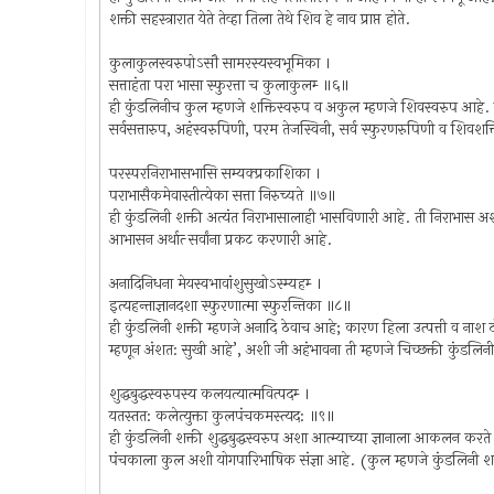
शक्ती सहस्त्रारात येते तेव्हा तिला तेथे शिव हे नाव प्राप्त होते.
कुलाकुलस्वरुपोऽसौ सामरस्यस्वभूमिका ।
सत्ताहंता परा भासा स्फुरत्ता च कुलाकुलम्‍ ॥६॥
ही कुंडलिनीच कुल म्हणजे शक्तिस्वरुप व अकुल म्हणजे शिवस्वरुप आहे. 
सर्वसत्तारुप, अहंस्वरुपिणी, परम तेजस्विनी, सर्व स्फुरणरुपिणी व शिवशक्त
परस्परनिराभासभासि सम्यक्‍प्रकाशिका ।
पराभासैकमेवास्तीत्येका सत्ता निरुच्यते ॥७॥
ही कुंडलिनी शक्ती अत्यंत निराभासालाही भासविणारी आहे. ती निराभास अशा आ
आभासन अर्थात्‍ सर्वांना प्रकट करणारी आहे.
अनादिनिधना मेयस्वभावांशुसुखोऽस्म्यहम्‍ ।
इत्यहन्ताज्ञानदशा स्फुरणात्मा स्फुरन्तिका ॥८॥
ही कुंडलिनी शक्ती म्हणजे अनादि ठेवाच आहे; कारण हिला उत्पत्ती व नाश 
म्हणून अंशत: सुखी आहे’, अशी जी अहंभावना ती म्हणजे चिच्छक्ती कुंडलिनीच
शुद्धबुद्धस्वरुपस्य कलयत्यात्मवित्पदम्‍ ।
यतस्तत: कलेत्युक्ता कुलपंचकमस्त्यद: ॥९॥
ही कुंडलिनी शक्ती शुद्धबुद्धस्वरुप अशा आत्म्याच्या ज्ञानाला आकलन करत
पंचकाला कुल अशी योगपारिभाषिक संज्ञा आहे. (कुल म्हणजे कुंडलिनी शक्ती ह