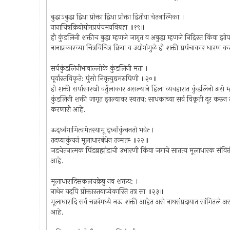
बुद्धाऽबुद्धा द्विधा प्रोक्ता द्विधा प्रोक्ता द्वितीया चेतनात्मिका ।
नानाचित्रक्रियोद्योगप्रपंचमयविग्रहा ॥१९॥
ही कुंडलिनी शक्तीच बुद्धा म्हणजे जागृत व अबुद्धा म्हणजे निद्रिस्त किं
नानाप्रकारच्या चित्रविचित्र क्रिया व उद्योगांमुळे ही शक्ती प्रपंचाकार धारण
सर्पकुंडलिनीभावाल्लोके कुंडलिनी मता ।
पूर्वास्तविकृते: पुंसो निवृत्त्युद्यमरुपिणी ॥२०॥
ही शक्ती सर्पासारखी वर्तुलाकार असल्याने हिला व्यवहारात कुंडलिनी असे म्हण
कुंडलिनी शक्ती जागृत झाल्यावर स्वतच: साधकाच्या सर्व विकृती दूर करुन त्य
करणारी आहे.
ऊर्द्ध्वगामित्वमेतस्यामू र्द्‍ध्वाकुंचनतो भवेत्‍ ।
तदप्याकुंचनं मूलाधारबंधेन तन्मतम्‍ ॥२२॥
जडचेतनात्मक पिंडब्रह्मांडाची उभारणी किंवा जगाचे सातत्य मूलाधारक संवित्तीच्य
आहे.
मूलाधारादिसकलचक्रेषु नव शक्तय: ।
नाथेन यदपि प्रोक्तास्तयाप्येकास्ति तत्र सा ॥२३॥
मूलाधारादि सर्व चक्रांमध्ये नऊ शक्ती आहेत असे नाथसंप्रदायात सांगितले अ
आहे.