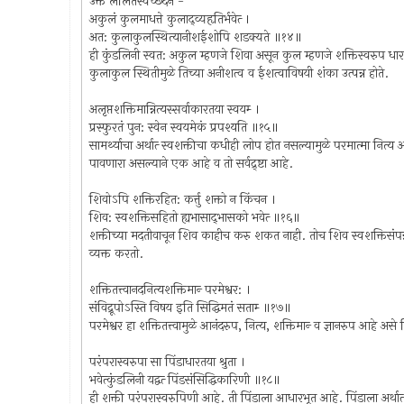
उक्तं ललितस्वच्छेदन -
अकुलं कुलमाधत्ते कुलाद्‍व्यहृतिर्भवेत्‍ ।
अत: कुलाकुलस्थित्यानीशईशोपि शडक्यते ॥१४॥
ही कुंडलिनी स्वत: अकुल म्हणजे शिवा असून कुल म्हणजे शक्तिस्वरुप धारण 
कुलाकुल स्थितीमुळे तिच्या अनीशत्व व ईशत्वाविषयी शंका उत्पन्न होते.
अलृप्तशक्तिमान्नित्यस्सर्वाकारतया स्वयम्‍ ।
प्रस्फुरतं पुन: स्वेन स्वयमेकं प्रपश्यति ॥१५॥
सामर्थ्याचा अर्थात्‍ स्वशक्तीचा कधीही लोप होत नसल्यामुळे परमात्मा नित्य
पावणारा असल्याने एक आहे व तो सर्वद्र्ष्टा आहे.
शिवोऽपि शक्तिरहित: कर्त्तु शक्तो न किंचन ।
शिव: स्वशक्तिसहितो ह्यभासाद्‍भासको भवेत्‍ ॥१६॥
शक्तीच्या मदतीवाचून शिव काहीच करु शकत नाही. तोच शिव स्वशक्तिसंपन्न 
व्यक्त करतो.
शक्तितत्त्वानदनित्यशक्तिमान्‍ परमेश्वर: ।
संविद्रूपोऽस्ति विषय इति सिद्धिमतं सताम्‍ ॥१७॥
परमेश्वर हा शक्तितत्त्वामुळे आनंदरुप, नित्य, शक्तिमान्‍ व ज्ञानरुप आहे असे स
परंपरास्वरुपा सा पिंडाधारतया श्रुता ।
भवेत्‍कुंडलिनी यद्वत्‍ पिंडसंसिद्धिकारिणी ॥१८॥
ही शक्ती परंपरास्वरुपिणी आहे. ती पिंडाला आधारभूत आहे. पिंडाला अर्थात्‍ द