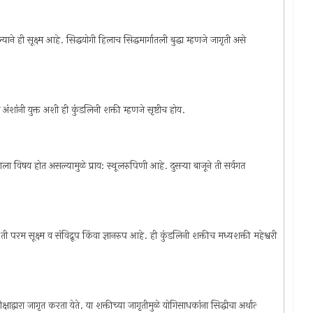
े ही सूक्ष्म आहे. सिद्धयोगी हिलाच सिद्धमार्गातली बुद्धा म्हणजे जागृती असे
व अंशांनी युक्त अशी ही कुंडलिनी शक्ती म्हणजे सृष्टीच होय.
ाला विषय होत असल्यामुळे प्राय: स्थूलरुपिणी आहे. दुसर्‍या बाजूने ती सर्वगत
 परम सूक्ष्म व संविद्रूप किंवा ज्ञानरुप आहे. ही कुंडलिनी शक्तीच मध्यशक्ती महेश्वरी
ाद्वारा जागृत करता येते. या शक्तीच्या जागृतीमुळे योगिसाधकांना सिद्धीचा अर्थात्‍