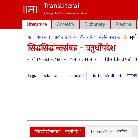
TransLiteral
A Nonprofit Public Service Initiative.
Literature
Ancestry
Dictionary
Prashna
|
|
|
|
चतुर्थ
मराठी मुख्य सूची
मराठी साहित्य
अनुवादीत साहित्य
सिद्धसिद्धांन्तसंग्रह
सिद्धसिद्धांन्तसंग्रह - चतुर्थोपदेश
काशीचे पण्डित बलभद्र यांनी १८व्या शतकाच्या शेवटी सिद्ध-सिद्धांत पद्धति ग्रंथ
Tags
:
balabhadra
sanskrit
siddha siddhant
बलभद्र
सिद्धसिद्धांन्तसंग्रह - चतुर्थोपदेश
Translation - भाषांतर