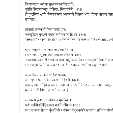
नित्यानंदतयाऽलोला सूक्ष्माख्यातानिराकृति: ।
बुद्धेति सिद्धास्तामाहु: प्रसिद्धा: सिद्धवर्त्मनि ॥२९॥
ही कुंडलिनी शक्ती नित्यानंदरुपा असल्याने निश्चला आहे. हिला आकार नसल्यान
म्हणतात.
तत्त्वसारेऽयमेवार्थो निरुपणपदे कृत: ।
यथासृष्टिस्तु कुंडली ख्याता सर्वभागवता हि सा ॥३०॥
"तत्त्वसार" नावाच्या ग्रंथात या अर्थाचे जे निरुपण केले आहे ते असे आहे. सर्
बहुधा स्थूलरुपा च लोकानां प्रत्ययात्मिका ।
अपरा सर्वगा सूक्ष्मा व्याप्तिव्यापकवर्ज्जिता ॥३१॥
जगताच्या रुपाने ही शक्ती लोकांना अनुभवाला येत असल्यामुळे किंवा ती ज्ञान
असल्यामुळे व्याप्तिव्यापकरहित आहे. म्हणून या शक्तीला सूक्ष्म म्हणतात.
तस्या भेदं न जानाति मोहित: प्रत्ययेन तु ।
तत: सूक्ष्मा परा संविन्मध्यशक्तिर्महेश्वरी ॥३२॥
इतर ज्ञानाने मोहित झालेल्या मानवाला या शक्तीचे भेद समजत नाहीत म्हणून ती
म्हणजे मोठी नियामक शक्तिरुपा आहे.
स्वस्वरुपदशायां सा बोधनीया गुरुश्रिता ।
प्रबोधनात्पिंडसिद्धिस्तस्या भवति योगिनाम्‍ ॥३३॥
स्वत:स्वरुपदशेत या कुंडलिनी शक्तीला श्रीगुरुकृपेने म्हणजेच शक्तिपातयोगदीक्ष