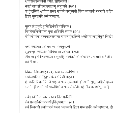
शक्तिप्रसरसंकोचौ जगत: सृष्टिसंहृती ।
भवतो नात्र संदेहस्तस्मात्तन्मू लमुच्यते ॥२४॥
या कुंडलिनी शक्तीचा प्रसर म्हणजे जगदुत्पत्ती किंवा जगताची उभारणी व ह
हिला मूलशक्ती असे म्हणतात.
मूलाधारे प्रबुद्धे तु सिद्धिर्भवति योगिनाम्‍ ।
नियतोपाधिजीवात्मा वृथा भ्रांतिरपि स्वयम्‍ ॥२५॥
योगिलोकांना मूलाधारचक्राच्या म्हणजे कुंडलिनी शक्तीच्या जागृतीमुळे सिद्धी प्
मध्ये स्वरुपतापन्नो यया सा मध्यकुंडली ।
सूक्ष्मासूक्ष्मस्वरुपेण द्विविधा सा प्रतीयते ॥२६॥
जीवाला (तो शिवस्वरुप असूनही) मध्यंतरी जी जीवस्वरुपता प्राप्त होते ती य
प्रतीती येते.
निश्चला निश्चलग्राह्या स्थूलान्या ध्यानरुपिणी ।
अर्थान्तपरिभ्रांतिहेतु: सर्वस्वरुपिणी ॥२७॥
ही शक्ती निश्चलचित्ताने ग्राह्य असल्यामुळे अर्थात्‍ ही शक्ती सुषुम्नावाहिनी झा
असते. ही शक्ती सर्वस्वरुपिणी असल्याने भ्रांतीलाही तीच कारणीभूत आहे.
सर्वत्रास्तीति साकारा मध्यशक्ति: प्रकीर्तिता ।
सैव प्रसरसंकोचात्पर्य्यावृत्तिमुपागता ॥२८॥
सर्व ठिकाणी सर्वाकाराने भरुन असल्याने हिला मध्यशक्ती असे म्हणतात. ही 