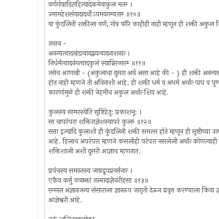
वर्णगोत्रादिराहित्यादेकमेवाकुल मतम्‍ ।
उमामहेशसंवादादर्थोऽयमवगम्यताम्‍ ॥१०॥
या कुंडलिनी शक्तीला वर्ण, गोत्र वगैरे काहीही नाही म्हणून ही शक्ती अकुल क
तथाच -
अनन्यत्वादखंडत्वादद्वयत्वादनाशनात्‍ ।
निर्धर्मत्वादनंगत्वादकुलं स्यान्निरन्तरम्‍ ॥११॥
तसेच आणखी - (अकुलाचा दुसरा अर्थ असा आहे की - ) ही शक्ती अनन्यसा
होत नाही म्हणजे ती अविनाशी आहे. ही शक्ती धर्म व अधर्म अर्थात्‍ पाप व पु
कारणांमुळे ही शक्ती नेहमीच अकुल अर्थात्‍ शिव आहे.
कुलस्य सामरस्येति सृष्टिहेतु: प्रकाशभू: ।
सा चापरंपरा शक्तिराज्ञेशस्यापरं कुलम्‍ ॥१२॥
सत्ता इत्यादि कुलाशी ही कुंडलिनी शक्ती समरस होते म्हणून ही सृष्टीच्या उत
आहे. हिलाच अपरंपरा म्हणजे कसलीही परंपरा नसलेली अर्थात्‍ कोणत्याही 
शक्तिशाली अशी दुसरी आज्ञाच म्हणतात.
प्रपंचस्य समस्तस्य जाग्रद्रूपप्रवर्त्तनात्‍ ।
एकैव कर्त्तु यच्छक्ता तस्मादाज्ञेचरीहसा ॥१३॥
समस्त अज्ञानजन्य संसाराला ज्ञानरुप जागृती देऊन प्रवृत्त करण्याला किंवा
आज्ञेश्वरी आहे.