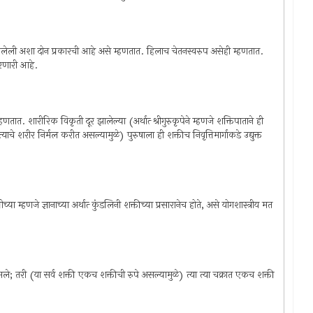
वा झोपलेली अशा दोन प्रकारची आहे असे म्हणतात. हिलाच चेतनस्वरुप असेही म्हणतात.
 करणारी आहे.
तात. शारीरिक विकृती दूर झालेल्या (अर्थात्‍ श्रीगुरुकृपेने म्हणजे शक्तिपाताने ही
ाचे शरीर निर्मल करीत असल्यामुळे) पुरुषाला ही शक्तीच निवृत्तिमार्गाकडे उद्युक्त
ा म्हणजे ज्ञानाच्या अर्थात्‍ कुंडलिनी शक्तीच्या प्रसारानेच होते, असे योगशास्त्रीय मत
सले; तरी (या सर्व शक्ती एकच शक्तीची रुपे असल्यामुळे) त्या त्या चक्रात एकच शक्ती