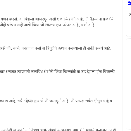
உ
S
े आता वर्णन करतो. या पिंडाला आधारभूत अशी एक चित्‍शक्ती आहे. ती चैतन्याचा प्रकर्षाने
कोणतीही परंपरा नाही अशी किंवा जी स्वत:च एक परंपरा आहे, अशी आहे.
ण असे की, कार्य, कारण व कर्ता या त्रिपुटीचे उत्थान करण्याला ही शक्ती समर्थ आहे.
्‍ आधार असतात त्याप्रमाणे नानाविध अंशांनी किंवा किरणांनी या जड देहाला हीच चिच्छक्ती
र आहे, सर्व तर्‍हेच्या ज्ञानाची जी जन्मभूमी आहे, जी प्रत्यक्ष सर्वसाक्षीभूत आहे व
ेळी या शक्तीला नि:शेष अर्थात्‍ संपूर्ण उत्थानदशा प्राप्त होते म्हणजे मूलाधारातून ही