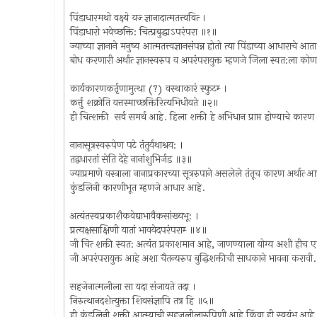
पिंडाधारमथो वक्ष्ये यज्‍ ज्ञानादात्मतत्त्ववित्‍ ।
पिंडाधारो भवेच्छक्ति: चित्प्रबुद्धाऽपरंपरा ॥१॥
ज्याच्या ज्ञानाने मनुष्य आत्मतत्त्वज्ञानसंपन्न होतो त्या पिंडाच्या आधाराच
बोध करणारी अर्थात्‍ ज्ञानस्वरुप व अपरंपरायुक्त म्हणजे जिला स्वत:ला 
कार्यकारणकर्तृणामुत्था (?) वस्थाकारं स्फुटम्‍ ।
कर्त्तु शक्नोति यत्तस्माच्छक्तिरित्यभिधीयते ॥२॥
ही चित्‍शक्ती सर्व समर्थ आहे. हिला शक्ती हे अभिधान प्राप्त होण्याचे कार
नानासूत्रस्वरुपेण पटे तंतुर्यथाश्रय: ।
तद्वधारतां सेति देहे नानांशुभिर्जड ॥३॥
ज्याप्रमाणे वस्त्राला नानाप्रकारच्या सूत्ररुपाने असलेले तंतूच कारण अर्थात
कुंडलिनी कारणीभूत म्हणजे आधार आहे.
अत्यंतस्वप्रकाशैकवेद्याभावैकसांख्यभू: ।
प्रत्यक्षसाक्षिणी यातां भावयेदपरंपराम्‍ ॥४॥
जी चित्‍ शक्ती स्वत: अत्यंत प्रकाशमान आहे, जाणण्याला योग्य अशी हीच एकमात्
जी अपरंपरायुक्त आहे अशा चैतन्यरुप बुद्धिशक्तीची साधकाने भावना करावी.
सहजेनात्मलीला सा यदा संजायते तदा ।
निरुत्थानदशेत्युक्ता शिवसंज्ञापि तत्र हि ॥५॥
ही कुंडलिनी शक्ती आत्म्याची सहजलीलारुपिणी आहे किंवा ही स्वयंभू आहे. ज्याव