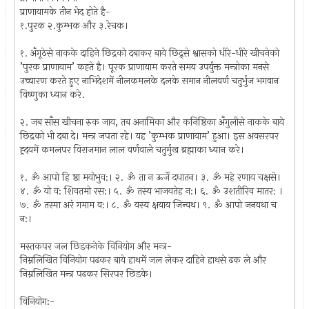
प्राणायामके तीन भेद होते है-
१.पुरक २.कुम्भक और ३.रेचक।
१. अँगूठेसे नाकके दाहिने छिद्रको दबाकर बाये छिद्र्से श्वासको धीरे-धीरे खीचनेको
’पुरक प्राणायाम’ कह्ते है। पूरक प्राणायाम करते समय उपर्युक्त मन्त्रोका मनसे
उच्चारण करते हुए नाभिदेशमें नीलकमलके दलके समान नीलवर्ण चतुर्भुज भगवान
विष्णुका ध्यान करे.
२. जब साँस खीचना रुक जाय, तब अनामिका और कनिष्ठिका अँगुलीसे नाकके बाये
छिद्रको भी दबा दे। मन्त्र जपता रहे। यह ’कुम्भक प्राणायाम’ हुआ। इस अवसरपर
ह्र्दयमें कमलपर विराजमान लाल वर्णवाले चतुर्मुख ब्रह्माका ध्यान करे।
१. ॐ आपो हि ष्ठा मयोभुव:। २. ॐ ता न ऊर्जे दधातन। ३. ॐ महे रणाय चक्षसे।
४. ॐ यो व: शिवतमो रस:। ५. ॐ तस्य भाजयतेह न:। ६. ॐ उशतीरिव मातर: ।
७. ॐ तस्मा अरं गमाम व:। ८. ॐ यस्य क्षयाय जिन्वथ। ९. ॐ आपो जनयथा च
न:।
मस्तकपर जल छिडकनेके विनियोग और मन्त्र-
निम्नलिखित विनियोग पढकर बाये हाथमें जल लेकर दाहिने हाथसे ढक ले और
निम्नलिखित मन्त्र पढकर सिरपर छिडके।
विनियोग:-