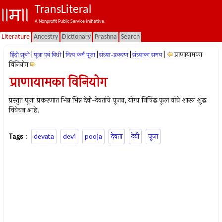
TransLiteral
A Nonprofit Public Service Initiative.
Literature
Ancestry
Dictionary
Prashna
Search
|
|
|
|
|
प्राणायामका
हिंदी सूची
पूजा एवं विधी
नित्य कर्म पूजा
संध्या-प्रकरण
संध्याका समय
विनियोग
प्राणायामका विनियोग
प्रस्तुत पूजा प्रकरणात भिन्न भिन्न देवी-देवतांचे पूजन, योग्य निषिद्ध फूल यांचे शास्त्र शुद्ध
विवेचन आहे.
Tags
:
devata
devi
pooja
देवता
देवी
पूजा