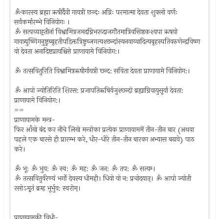
ॐकारस्य ब्रह्मा ऋषीर्दैवी गायत्री छन्दः अग्निः परमात्मा देवता शुक्लो वर्णः
सर्वकर्मारम्भे विनियोगः ।
ॐ सत्पव्याह्र्तीनां विश्वामित्रजमदग्निभरव्दाजगौतमात्रिवसिष्ठकश्यपा ऋषयो
गायत्र्युष्णिगनुष्टुब्बृहतीपडिक्तत्रिष्टुब्जगत्यश्छन्दांस्यनवाय्वादित्यबृहस्पतिवरुणेन्द्रविष्ण
वो देवता अनादिष्टप्रायश्चित्ते प्राणायामे विनियोग:।
ॐ तत्सवितुरिति विश्वामित्रऋषीर्गायत्री छ्न्द: सविता देवता प्राणायामे विनियोग:।
ॐ आपो ज्योतिरिति शिरस: प्रजापतिऋषिर्यजुश्छ्न्दो ब्रह्याग्निवायुसूर्या देवता:
प्राणायामे विनियोग:।
==
प्राणायामके मन्त्र-
फिर आँखे बंद कर नीचे लिखे मन्त्रोका प्रत्येक प्राणायाममें तीन-तीन बार (अथवा
पहले एक बारसे ही प्रारम्भ करे, धीर-धीरे तीन-तीन बारका अभ्यास बढावे) पाठ
करे।
ॐ भू: ॐ भुव: ॐ स्व: ॐ मह: ॐ जन: ॐ तप: ॐ सत्यम्‍।
ॐ तत्सवितुर्वरेण्यं भर्गो देवस्य धीमही। धियो यो न: प्रचोदयात्। ॐ आपो ज्योती
रसोऽमृ्तं ब्रम्ह भूर्भुव: स्वरोम्।
प्राणायामकी विधी-