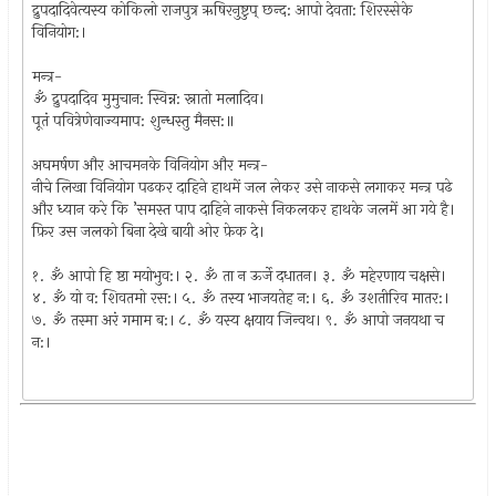
द्रुपदादिवेत्यस्य कोकिलो राजपुत्र ऋषिरनुष्टुप् छन्द: आपो देवता: शिरस्सेके
विनियोग:।
मन्त्र-
ॐ द्रुपदादिव मुमुचान: स्विन्न: स्नातो मलादिव।
पूतं पवित्रेणेवाज्यमाप: शुन्धस्तु मैनस:॥
अघमर्षण और आचमनके विनियोग और मन्त्र-
नीचे लिखा विनियोग पढकर दाहिने हाथमें जल लेकर उसे नाकसे लगाकर मन्त्र पढे
और ध्यान करे कि ’समस्त पाप दाहिने नाकसे निकलकर हाथके जलमें आ गये है।
फ़िर उस जलको बिना देखे बायी ओर फ़ेक दे।
१. ॐ आपो हि ष्ठा मयोभुव:। २. ॐ ता न ऊर्जे दधातन। ३. ॐ महेरणाय चक्षसे।
४. ॐ यो व: शिवतमो रस:। ५. ॐ तस्य भाजयतेह न:। ६. ॐ उशतीरिव मातर:।
७. ॐ तस्मा अरं गमाम ब:। ८. ॐ यस्य क्षयाय जिन्वथ। ९. ॐ आपो जनयथा च
न:।