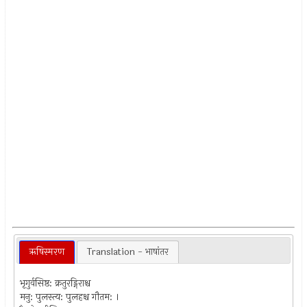
ऋषिस्मरण
Translation - भाषांतर
भृगुर्वसिष्ठ: क्रतुरड्गिराश्च
मनु: पुलस्त्य: पुलहश्च गौतम: ।