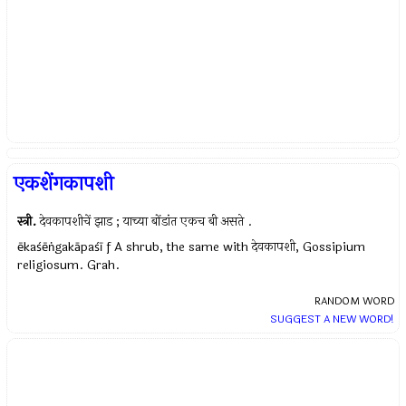
एकशेंगकापशी
स्त्री.
देवकापशीचें झाड ; याच्या बोंडांत एकच बी असते .
ēkaśēṅgakāpaśī f A shrub, the same with देवकापशी, Gossipium
religiosum. Grah.
RANDOM WORD
SUGGEST A NEW WORD!