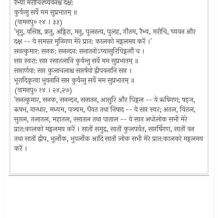
रैभ्यो मरीचिश्च्यवनश्च दक्ष:
कुर्वन्तु सर्वे मम सुप्रभातम् ॥
(वामनपु० १४ । ३३)
'भृगु, वसिष्ठ, क्रतु, अड्गिरा, मनु, पुलस्त्य, पुलह, गौतम, रैभ्य, मरीचि, च्यवन और
दक्ष -- ये समस्त मुनिगण मेरे प्रात: कालको मड्गलमय करें ।'
सनत्कुमार: सनक: सनन्दन: सनातनोऽप्यासुरिपिड्गलौ च ।
सप्त स्वरा: सप्त रसातलानि कुर्वन्तु सर्वे मम सुप्रभातम् ॥
सप्तार्णवा: सप्त कुलाचलाश्च सप्तर्षयो द्वीपवनानि सप्त ।
भूरादिकृत्वा भुवनानि सप्त कुर्वन्तु सर्वे मम सुप्रभातम् ॥
(वामनपु० १४ । २४,२७)
'सनत्कुमार, सनक, सनन्दन, सनातन, आसुरि और पिड्गल -- ये ऋषिगण; षड्ज,
ऋषभ, गान्धार, मध्यम, पञ्चम, धैवत तथा निषाद -- ये सप्त स्वर; अतल, वितल,
सुतल, तलातल, महातल, रसातल तथा पाताल -- ये सात अधोलोक सभी मेरे
प्रात:कालको मड्गलमय करें । सातों समुद्र, सातों कुलपर्वत, सप्तर्षिगण, सातों वन
तथा सातों द्वीप, भूर्लोक, भुवर्लोक आदि सातों लोक सभी मेरे प्रात:कालको मड्गलमय
करें ।