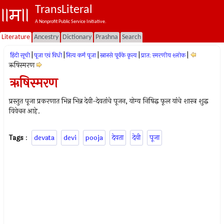
TransLiteral
A Nonprofit Public Service Initiative.
Literature
Ancestry
Dictionary
Prashna
Search
|
|
|
|
|
हिंदी सूची
पूजा एवं विधी
नित्य कर्म पूजा
स्नानसे पूर्वके कृत्य
प्रात: स्मरणीय श्लोक
ऋषिस्मरण
ऋषिस्मरण
प्रस्तुत पूजा प्रकरणात भिन्न भिन्न देवी-देवतांचे पूजन, योग्य निषिद्ध फूल यांचे शास्त्र शुद्ध
विवेचन आहे.
Tags
:
devata
devi
pooja
देवता
देवी
पूजा