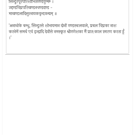
सिन्दूरपूरपरिशोभितगण्डयुग्मम्‍ ।
उद्दण्डविघ्नपरिखण्डनचण्डदण्ड -
माखण्डलादिसुरनायकवृन्दवन्द्यम् ॥
'अनाथोके बन्धु, सिन्दूरसे शोभायमान दोनों गण्डस्थलवाले, प्रबल विघ्नका नाश
करनेमें समर्थ एवं इन्द्रादि देवोंसे नमस्कृत श्रीगणेशका मैं प्रात:काल स्मरण करता हूँ
।'