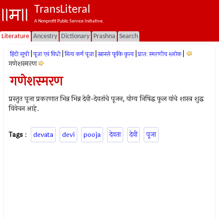
TransLiteral
A Nonprofit Public Service Initiative.
Literature
Ancestry
Dictionary
Prashna
Search
|
|
|
|
|
हिंदी सूची
पूजा एवं विधी
नित्य कर्म पूजा
स्नानसे पूर्वके कृत्य
प्रात: स्मरणीय श्लोक
गणेशस्मरण
गणेशस्मरण
प्रस्तुत पूजा प्रकरणात भिन्न भिन्न देवी-देवतांचे पूजन, योग्य निषिद्ध फूल यांचे शास्त्र शुद्ध
विवेचन आहे.
Tags
:
devata
devi
pooja
देवता
देवी
पूजा