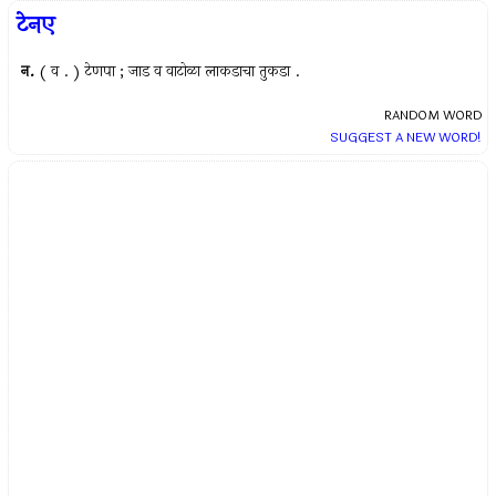
टेनए
न.
( व . ) टेणपा ; जाड व वाटोळा लाकडाचा तुकडा .
RANDOM WORD
SUGGEST A NEW WORD!