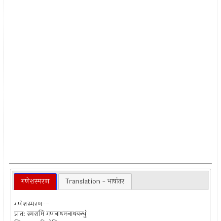
गणेशस्मरण
Translation - भाषांतर
गणेशस्मरण--
प्रात: स्मरामि गणनाथमनाथबन्धुं