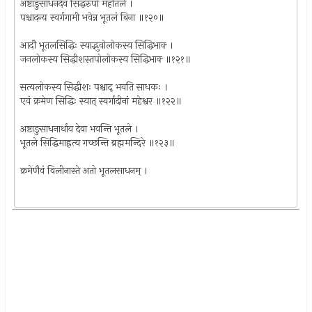
अष्टाङुसाधनदेव सिद्धरुपो महीतले ।
पश्चादन्य स्वर्गगामी भवेन्न भूतलं बिना ॥१२०॥
आदौ भूतलसिद्धिः स्याद्भुवोलोकस्य सिद्धिभाक्‍ ।
जनलोकस्य सिद्धीशस्तपोलोकस्य सिद्धिभाक्‍ ॥१२१॥
सत्यलोकस्य सिद्धीशः पश्चाद् भवति साधकः ।
एवं क्रमेण सिद्धिः स्यात् स्वर्गादीनां महेश्वर ॥१२२॥
अष्टाङुसाधनार्थाय देवा भवन्ति भूतले ।
भूतले सिद्धिमाह्रत्य गच्छन्ति ब्रह्ममन्दिरे ॥१२३॥
क्रमेणैवं विलीनास्ते अतो भूतलसाधनम् ।