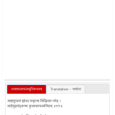
शवसाधनाफलश्रुतिकथनम्
Translation - भाषांतर
तदष्टाङुफलं ह्योतत् यत्कृत्त्वा सिद्धिभाग भवेत् ।
नाडीमुद्राभेद्कञ्च कुलाचारफलन्वितम् ॥११९॥