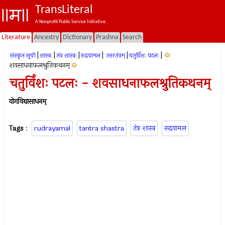
TransLiteral
A Nonprofit Public Service Initiative.
Literature
Ancestry
Dictionary
Prashna
Search
|
|
|
|
|
|
संस्कृत सूची
शास्त्रः
तंत्र शास्त्रः
रूद्रयामल
उत्तरतंत्रम्
चतुर्विंशः पटलः
शवसाधनाफलश्रुतिकथनम्
चतुर्विंशः पटलः - शवसाधनाफलश्रुतिकथनम्
योगविद्यासाधनम्
Tags
:
rudrayamal
tantra shastra
तंत्र शास्त्र
रूद्रयामल