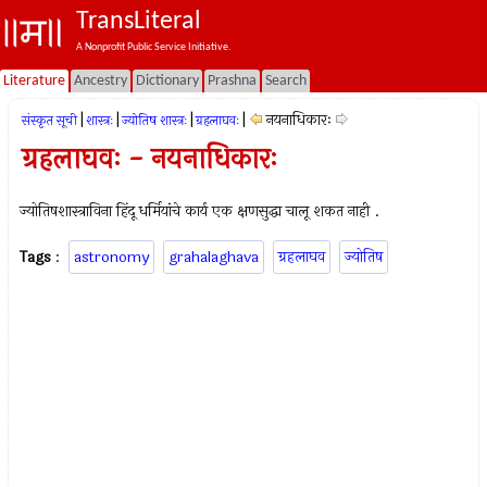
TransLiteral
A Nonprofit Public Service Initiative.
Literature
Ancestry
Dictionary
Prashna
Search
|
|
|
|
नयनाधिकारः
संस्कृत सूची
शास्त्रः
ज्योतिष शास्त्रः
ग्रहलाघवः
ग्रहलाघवः - नयनाधिकारः
ज्योतिषशास्त्राविना हिंदू धर्मियांचे कार्य एक क्षणसुद्धा चालू शकत नाही .
Tags
:
astronomy
grahalaghava
ग्रहलाघव
ज्योतिष