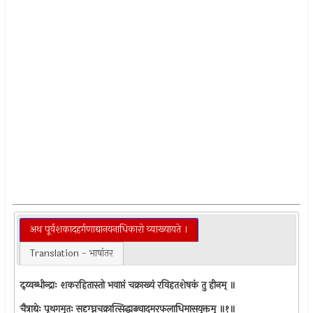
अथ पूर्वशकादहर्गणाद्यानयनाधिकारो व्याख्यायते ।
Translation - भाषांतर
द्य्वब्धीन्द्राः शकरहितास्तो भवाप्तं चक्राख्यं रविहतशेषकं तु हीनम् ॥
चैत्राद्येः पृथगमुतः सदृग्घ्नचक्रात्सिद्धाढ्यादमरफलाधिमासयुक्तम् ॥१॥