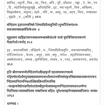
क्वचित् , धनुर्ज्ये , विना , यत् , किम् , अपि , पूर्वे , प्रौढतराः , चक्रुः , ते , तेन , एव
, हि , महातिगर्वकुभृदुच्छृङ्गे , अधिरोहन्ति , इह , मया धनुर्ज्ये , विना , अखिलम् ,
सिद्धान्तोक्तम् , लघुतम् ; तद्रर्वः , मयि , मा , अस्तु , यत् , अहम् , किम् , तच्छास्त्रतः
, वृद्धधीः , न , (अस्मि )
॥४॥
नन्दिग्राम इहापरान्तविषये शिष्यादिगीतस्तुतिर्योऽभूत्कौशिकवंशजः
सकलसच्छास्त्रार्थवित्केशवः ॥
सूनुस्तस्य तदङ्घ्निपद्मभजनाल्लब्ध्वावबोधांशकं स्पष्टं वृत्तविचित्रमल्पकरणं
चैतद्रणेशोऽकरोत् ॥५॥
इह , अपरान्तविषये , नन्द्रिग्रामे , यः , शिष्यादिगीतस्तुतिः , सकलसच्छास्रवित् ,
कौशिकवंशजः , केशवः , अभूत् , तस्य , सनुः , गणेशः , तद्ङभिपद्मभजनात् ,
अबबोधांशकम् , लब्ध्वा , वृत्तविचित्रम् , स्पष्टम् , च , एतत् , अल्पकरणम् , अकरोत्
॥५॥
इति श्रीगणकवर्य्यपण्डितगणेशदैवज्ञकृतौ ग्रहलाघवकरणग्रन्थे
पश्र्चिमोत्तरदेशीयमुरादाबादवास्तव्यकाशीस्थराजकीयसंस्कृतविद्यालयप्रधानाध्यापकप
ण्डितस्वामिराममिश्रशास्त्रिसान्निध्याधिगतविद्य
-भारद्वाजगोत्रोत्पन्नगौडवंशातंसश्रीयुतभोलानाथनूजपणिडतरामस्वरूपशर्म्मणा
विरचितयाऽवयसनाथितया भाषाटीकया सहितः पूर्वशकादहर्गणाद्यानयनाधिकारः समाप्तः
॥१६॥
शुभमस्तु ।