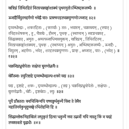
खत्रिघ्नं तिथिरहितं निरग्रचक्राङ्गांशाढ्यं पृथगमुतोऽब्धिषट्कलब्धैः ॥
ऊनाहैर्वियुतमहर्गणो भवेद्वै वारः प्राक्छरहतचक्रयुग्गणोऽब्जात् ॥२॥
द्य्वब्धीन्द्राः , शकरहिताः , (कार्य्याः ) ततः , भवाप्तम् , चक्राख्यम् , (स्यात् )
रविहतशेषकम् , तु , चैत्राद्येः , हीनम् , पृथक् , (स्थाप्यम् ) सदृग्नचक्रात् ,
सिद्धाढ्यात् , अमुतः , अमरफलाधिमासयुक्तम् , खत्रिघ्नम् , तिथिरहितम् ,
निरग्नचक्राङ्गांशाढ्यम् , पृथक् . (स्थाप्यम् ) अमुतः , अब्धिषट्कलब्धैः , ऊनाहैः ,
वियुतम् , अहर्गणः , भवेत् , शरहतचक्रयुग्गणः , प्राक् , अब्जात् , वारः , (भवेत् )
॥
१॥२॥
चक्रनिघ्नध्रुवोपेताः सक्षेपा द्युगणोद्भवैः॥
खेटैरूनाः स्युरिष्टाहे द्य्वब्धीन्द्राल्पःशको यदा ॥३॥
यदा , इष्टाहे , शकः , द्य्वब्धीन्द्राल्पः , (तदा ) चक्रनिघ्नध्रुवोपेतोः , सक्षेपाः ,
द्युगणोद्भवैः , खेटैः , इष्टखेटाः , स्युः
॥३॥
पूर्वे प्रौढतराः क्वचित्किमपि यच्चक्रुर्धनुर्ज्ये विना ते तेनैव
महातिगर्वकुभृदुच्छङ्गेऽधिरोहन्ति हि ॥
सिद्धान्तोक्तमिहाखिलं लघुकृतं हित्वा धनुर्ज्ये मया तद्भर्वो मयि मास्तु किं न यदहं
तच्छास्त्रतो वृद्धधीः ॥४॥