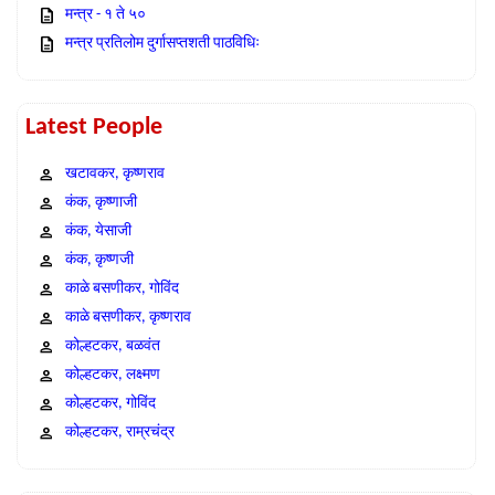
मन्त्र - १ ते ५०
मन्त्र प्रतिलोम दुर्गासप्तशती पाठविधिः
Latest People
खटावकर, कृष्णराव
कंक, कृष्णाजी
कंक, येसाजी
कंक, कृष्णजी
काळे बसणीकर, गोविंद
काळे बसणीकर, कृष्णराव
कोल्हटकर, बळवंत
कोल्हटकर, लक्ष्मण
कोल्हटकर, गोविंद
कोल्हटकर, राम्रचंद्र