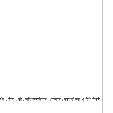
र्धयः , त्रीषवः , वृत्ते . भादि षाण्मासिकम् . (चालनम् ) स्यात् द्वौ भवाः भूः तिथेः दिनाद्ये