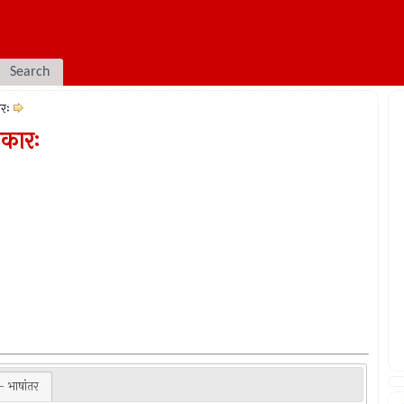
Search
ारः
िकारः
 भाषांतर