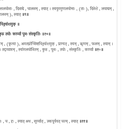
रसलवोनाः , दिनाद्ये , चालनम् , स्यात् । स्वयुगगुणलवोमाः , (ताः ), दिनेशे , लवाद्यम् ,
(चालनम् ), स्यात्
॥९॥
टविश्र्वांशयुक् ॥
तं कुरु तयोः कार्य्या पुनः संस्कृतिः ॥१०॥
क्यम् , (कृत्वा ), अगतघ्नोच्छिष्टविश्र्वांशयुक् , प्राग्वत् , स्वम् , ऋृणम् , फलम् , स्याम् ।
 तद्य्वाप्तम् , स्वांगलवोनितम् , कुरु , पुनः , तयोः , संस्कृतिः , कार्य्या
॥१
०
॥
ः , च , हः , स्यात् अथ , सूर्य्यात् , उक्तपूर्ववत् चरम् , स्यात्
॥११॥