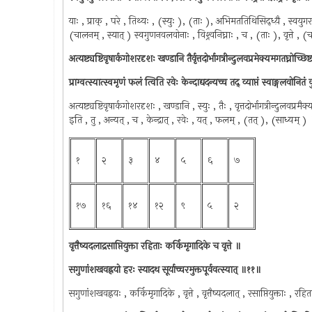
याः , प्राक् , परे , तिथ्यः , (स्युः ), (ताः ), अभिमततिथिसिद्ध्य़ै , स्वयुग
(चालनम् , स्यात् ) स्वगुणनवलवोनाः , विश्र्वनिघ्नाः , च , (ताः ), वृत्ते , 
अत्यष्ट्यष्टिवृषार्कगोशरदृशः खण्डानि तैर्वृत्तदोर्भागत्रीन्दुलवप्रमेक्यमगतघ्नोच्छिष्
प्राग्वत्स्यात्स्वमृणं फलं त्विति रवेः केन्दाद्यदन्यच्च तद् व्याप्तं स्वाङ्गलवोनि
अत्यष्ट्यष्टिवृषार्कगोशरदृशः , खण्डानि , स्युः , तैः , वृत्तदोर्भागत्रीन्दुलवप्रमै
इति , तु , अन्यत् , च , केन्द्रात् , रवेः , यत् , फलम् , (तत् ), (साध्यम् ) ।
१
२
३
४
५
६
७
१७
१६
१४
१२
९
५
२
वृत्तैष्यदलाद्रसाप्तियुक्ता रहिताः कर्किमृगादिके च वृत्ते ॥
सगुणांशखवह्नयो हरः स्यादथ सूर्याच्चरमुक्तपूर्ववत्स्यात् ॥११॥
सगुणांशखवह्नयः , कर्किमृगादिके , वृत्ते , वृत्तैष्यदलात् , रसाप्तियुक्ताः , रहिता