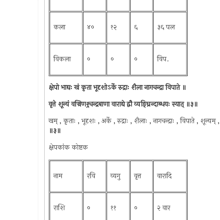
कला
४०
१२
६
३६ पल
विकला
०
०
०
विप.
क्षेपो भाद्यः खं कृता भूदृशोऽर्के रुद्राः शैला नागचन्द्रा विपाते ॥
वृत्ते शून्यं वज्रिणश्र्चन्द्रबाणा वाराद्ये द्वौ व्यङ्घ्रिन्दाब्धयः स्यात् ॥३॥
खम् , कृताः , भूदृशः , अर्के , रुद्राः , शैलाः , नागचन्द्राः , विपाते , शून्यम् , वज्
॥३॥
क्षेपकांक कोष्टक
नाम
रवि
व्यगु
वृत्त
वारादि
राशि
०
११
०
२ वार