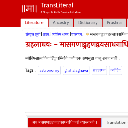
TransLiteral
A Nonprofit Public Service Initiative.
Literature
Ancestry
Dictionary
Prashna
|
|
|
|
मासगणाद्ग्रहणद्वयसाधनाधिक
संस्कृत सूची
शास्त्रः
ज्योतिष शास्त्रः
ग्रहलाघवः
ग्रहलाघवः - मासगणाद्ग्रहणद्वयसाधनाध
ज्योतिषशास्त्राविना हिंदू धर्मियांचे कार्य एक क्षणसुद्धा चालू शकत नाही .
Tags
:
astronomy
grahalaghava
ग्रहलाघव
ज्योतिष
अथ मासगणाद्ग्रहणद्वयसाधनाधिकारो व्याख्यायते ।
Translation -