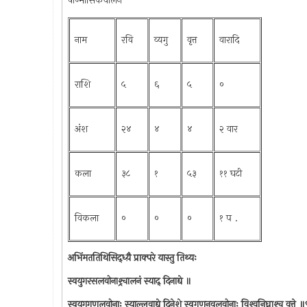
षाण्मासिकचालन
नाम
रवि
व्यगु
वृत्त
वारादि
राशि
५
६
५
०
अंश
२४
४
४
२ वार
कला
३८
१
५३
११ घटी
विकला
०
०
०
१ प .
अभिंमततिथिसिद्ध्य़ै प्राक्परे यास्तु तिथ्यः
स्वयुगरसलवोनाश्र्चालनं स्याद् दिनाद्ये ॥
स्वयुगगुणलवोनाः स्याल्लवाद्ये दिनेशे स्वगुणनवलवोनाः विश्र्वनिघ्नाश्र्च वृत्ते 