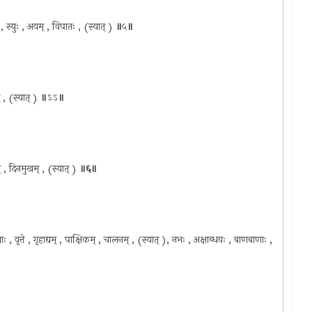
, स्युः , अयम् , विपातः , (स्यात् )
॥
५
॥
् , (स्यात् )
॥
ऽऽ
॥
म् , दिनमुखम् , (स्यात् )
॥६॥
्षाः , वृत्ते , गृहाद्यम् , पाक्षिकम् , चालनम् , (स्यात् ), नभः , अक्षाब्धयः , बाणबाणाः ,