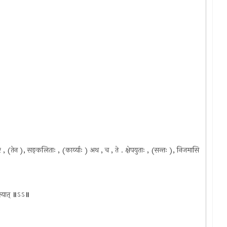
 , (तेन ), सङ्कलिताः , (कार्य्याः ) अथ , च , ते . क्षेपयुताः , (सन्तः ), निजमासि
॥
्यात्
॥
ऽऽ
॥