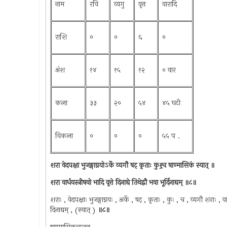
नाम
रवि
व्यगु
वृत्त
वारादि
राशि
०
०
६
०
अंश
१४
१५
१२
० वार
कला
३३
२०
५४
४५ घटी
विकला
०
०
०
५५ प .
शरा वेदपक्षा भुजङ्गाग्नयोऽर्के व्यगौ षट् कृताः कुश्र्च षाण्मासिकं स्यात् ॥
शरा वार्धयस्त्रीषवो भादि वृत्ते दिनाद्ये तिथेद्वौ भवा भूर्दिनाद्यम् ॥८॥
शराः , वेदपक्षाः भुजङ्गाग्नयः , अर्के , षट् , कृताः , कुः , च , व्यगौ शराः , वा
दिनाद्यम् , (स्यात् )
॥८॥