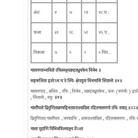
अंश
४
७
१४
४८ घ .
कला
२१
१८
५१
४५ प .
विकला
७
०
०
० विप .
मासगणाज्जनितो रविरूनश्र्चक्रहतध्रुवकेन निजेन ॥
सङ्कलिता इतरेऽथ च ते स्यिः क्षेपयुता निजमासि सितान्ते ॥४॥
मासगणात् , अनितः , रविः , निजेन , चक्रहतध्रुवकेन , ऊनः (कार्य्यः ) इतरे
, सितान्ते , स्युः
॥४॥
मासौघतो द्विगुणितान्नगषड्भिराप्तराश्यादिना रहितमासगणो रविः स्यात् ॥ऽऽ
द्विगुणितात् मासौघतः , नगषडभिः , आप्तराश्यादिना , रहितमासगणः , रविः स
मासा गृहाणि विनिजत्रिलवाश्र्च तेंऽशा