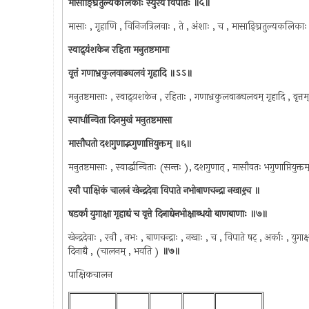
मासाङ्घ्रितुल्यकलिकाः स्युरयं विपातः ॥५॥
मासाः , गृहाणि , विनिजत्रिलवाः , ते , अंशाः , च , मासाङ्घ्रितुल्यकलिकाः 
स्वाद्र्य़ंशकेन रहिता मनुतष्टमामा
वृत्तं गणाभ्रकुलवाढ्यलवं गृहादि ॥ऽऽ॥
मनुतष्टमासाः , स्वाद्र्य़शकेन , रहिताः , गणाभ्रकुलवाढ्यलवम् गृहादि , वृत्तम
स्वार्धान्विता दिनमुखं मनुतष्टमासा
मासौघतो दशगुणाद्भगुणाप्तियुक्तम् ॥६॥
मनुतष्टमासाः , स्वार्द्धान्विताः (सन्तः ), दशगुणात् , मासौवतः भगुणाप्तियुक्त
रवौ पाक्षिकं चालनं खेन्द्रदेवा विपाते नभोबाणचन्द्रा नखाश्र्च ॥
षडर्का युगाक्षा गृहाद्यं च वृत्ते दिनाद्येनभोक्षाब्धयो बाणबाणाः ॥७॥
खेन्द्रदेवाः , रवौ , नभः , बाणचन्द्राः , नखाः , च , विपाते षट् , अर्काः , युगाक
दिनाद्यै , (चालनम् , भवति )
॥७॥
पाक्षिकचालन