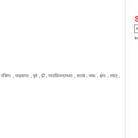
I
रिणः , चन्द्रबाणाः , वृत्ते , द्वौ , व्यङघ्रिनन्दाब्धयः , बाराद्ये , भाद्यः , क्षेपः , स्यात् ,