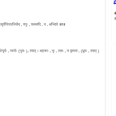
ప
ప
टसूर्यविपाततिथीन् , वपुः , ग्रसनादि , च , अभिदघे
॥१॥
िपूर्वः , व्यगोः (धुवः ), स्यात् । अङ्काः , भूः , रसाः , च वृत्तस्य , (ध्रुवः , स्यात् )