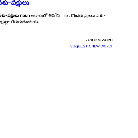
శు-పక్షులు
పశు-పక్షులు
noun
ఆకాశంలో తిరిగేవి Ex.
కొందరు ప్రజలు పశు-
క్షుల్లా తిరుగుతుంటారు.
RANDOM WORD
SUGGEST A NEW WORD!