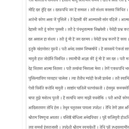
ऐसें बोलतांचि नागनाथें । हसोनि बोलूं आरंभिलें समर्थे । दत्तचि असा ऐसे ह
मीहि दत्त तूंहि दत्त । दत्तरुपचि जग हें समस्त । तरी संशय कासया किंचित 
आरंभी कोण असा जें पुसिलें । तें देहासीं कीं आत्म्यासी सांग वहिलें । आत्मरु
देहासी जरी तूं कोण पुससी । तरी हे पंचभूतात्मक निश्चयेसी । येथेंही प्रश्
दत्त असाल हा संशय । तरी तूं मी हें जग दत्तमय । येथेंही प्रश्न करणें हें 
इतुकें खंडणोत्तर गुरुचें । परी अभेद रसाळ निष्कर्षाचें । हें नागनाथें ऐकतां स
मागुती हात जोडोनि विनवित । स्वामींची आज्ञा कीं तूं मी हें जग दत्त । परी
देह निराळा आत्मा निराळा । परी तत्त्वांचा मिळाला मेळा । तेणें एकरुपचि भास
पुसिल्याविण व्यवहार चालेना । त्या रीतीच म्यांही केली प्रार्थना । तरी स
ऐसी विनंति करोनि मागुती । साष्टांग घातिलें चरणांवरुती । हंसगुरु कळवळो
बापा तुझे मनोरथ पुरती । हें सत्यचि जाण माझी वचनोक्ति । परी आधीं 
आदिनारायण तोचि हंस । तेथून चतुरानन पावला उपदेश । तेंचि तेणें ज्ञान अव
श्रीराम विष्णूचा अवतार । वसिष्ठें बोधिला अभेदविचार । पुढें कलियुगी होऊ
तया समर्था हंसराजासी । उपदेशी श्रीराम स्वमुखेशीं । तेचि पुढें उध्दवस्वाम