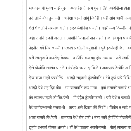
माधवस्वामी मुख्य माझे गुरु । उध्दवहंस ते परम गुरु । तेंही उपदेशिला हो
तरी तोचि बोध तुज जरी । अपेक्षा असतां सांगूं निर्धारी । परी सांग आधी
ऐसें ऐकतांचि नागनाथ बोले । सदृढ वंदोनिया पाउलें । माझें जन्म दिल्लीमाज
उदंड संपत्ति सदनीं असतां । त्यागोनि निघालों तात मरतां । का स्वमुख पावा
तेहतीस वर्षे निंब खाउनी । एकाग्र प्रवर्तलों अनुष्ठानीं । पुढें हटयोगही के
परी स्वसुख ते अपरोक्ष केवळ । न भेटेचि मज बहु होय तळमळ । तरी स्वामि 
ऐसें बोलोनि साष्टांग घातले । नेत्रोदकें चरण क्षाळिले । अनन्यत्त्व देखोनि आ
ऐक बापा माझी वचनोक्ति । आम्हीं राहतसों तुंगणीप्रति । तेथें तुवां यावें नि
आम्हीं येथें राहूं दिन तीन । मग ग्रामाप्रति करुं गमन । तुवां समागमें चला
तंव नागनाथ म्हणे जी निश्चयेसी । मी येईन तुंगणीमठासी । परी येथें न कळा
येथें दामोदरभारती मजपाशी । तत्पर असे दिवस कीं निशीं । वियोग न साहे
आतां चलावें तीर्थावरी । क्रमाव्या येथें तीन रात्री । नंतर जावें तुंगणिये गोदा
इतुके उभयतां बोलत असती । तों तेथें पातला भवानीभारती । बोलूं लागला नागना