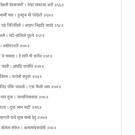
 न दिसती नेत्रकमळीं । तेव्हा घाबरला अती ॥६६॥
ानीं यया । तुजहून मी परेदेशी ॥६७॥
त राहे निशिदिनी । आहार निद्राहि नावडे ॥६८॥
ेतलें । भेटी चालिले गुरुचे ॥६९॥
। अष्टोत्तरशतें ॥७०॥
 जे मानसा । तें सांगें मी करीन ॥७१॥
पार पदवी । ज्ञानहि पावोनि ॥७२॥
चि नियम । करोनी वधुवरे ॥७३॥
द्राविड पंक्ति पावली । एक कैसी जाय ॥७४॥
 भाव दुजा । जात्यभिमानाचा ॥७५॥
सेवेपरता । दुजा लाभ नाहीं ॥७६॥
। म्हणती याचें सुख यासी देवुं ॥७७॥
ाळ बोलेल संकेत । अल्पमात्रेकडोनी ॥७८॥