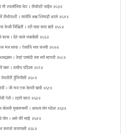
हणे मी उचलोनिया नेटा । तीर्थावरी जाईन ॥५३॥
लें तीर्थापाशीं । मागोनि अश्व शिष्यही आले ॥५४॥
वा केली निश्चितीं । तरी यास काय द्यावें ॥५५॥
ढोनि बरवा । देते जाले भवानीसी ॥५६॥
्य मिळेल मज साचा । ऐसाचि भाव कल्पी ॥५७॥
दज्ञान । तेव्हां पाषांडी तया सर्व म्हणती ॥५८॥
रावें खळ । ठायीच पडिला ॥५९॥
र । गंगातीरीं तुंगिणीसी ॥६०॥
 ओठीं । जी मज एक देणगी द्यावी ॥६१॥
ांनीं ऐसें । रहावें वाटत ॥६२॥
गनाथ बोलती मुखकमळीं । अवश्य संग घडेल ॥६३॥
ऐसाचि योग । असे कीं साई ॥६४॥
गणी । न कळतां कवणासी ॥६५॥