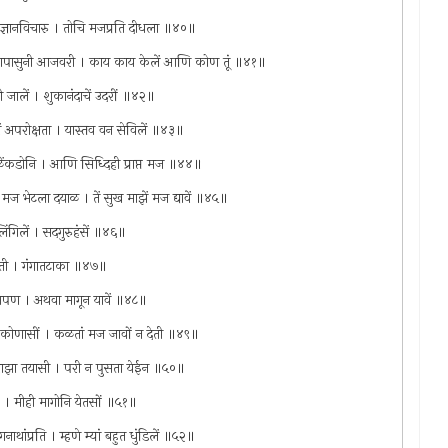
ता ज्ञानविचारु । तोचि मजप्रति दीधला ॥४०॥
ं जन्मापासुनी आजवरी । काय काय केलें आणि कोण तूं ॥४१॥
ी जालें । शुकानंदाचें उदरीं ॥४२॥
वें अपरोक्षता । यास्तव वन सेविलें ॥४३॥
ला बळेंकडोनि । आणि सिध्दिही प्राप्त मज ॥४४॥
मज भेटला दयाळ । तें सुख माझें मज द्यावें ॥४५॥
लिंगिलें । सदगुरुहंसें ॥४६॥
श्चिती । गंगातटाका ॥४७॥
वें आपण । अथवा मागून यावें ॥४८॥
वें कोणासीं । कळतां मज जावों न देती ॥४९॥
 माझा तयासी । परी न पुसता येईन ॥५०॥
तीरीं । मीही मागोनि येतसों ॥५१॥
थांप्रति । म्हणे म्यां बहुत धुंडिलें ॥५२॥