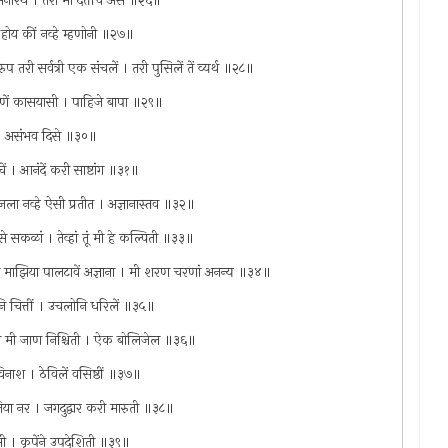
े मनोरथे । तरी मी दत्तचि असे ॥२६॥
। होय कीं नव्हे म्हणोनी ॥२७॥
प तरी सर्वत्री एक संचलें । तरी पुसिलें तें व्यर्थ ॥२८॥
न करणें कासयासी । पाहिजे बापा ॥२९॥
काय । असंभव दिसे ॥३०॥
ाचें । आनंदें करी साष्टांग ॥३१॥
 मजला नव्हे ऐसी प्रतीत । अज्ञानास्तव ॥३२॥
े सकळां । तेव्हां तूं मी हे कल्पिती ॥३३॥
्वामि माझिया पालटावें अज्ञाना । मी शरण चरणां अनन्य ॥३४॥
नि चित्तीं । उचलोनि धरिलें ॥३५॥
कोण मी जाण निश्चिती । ऐक बोलिजेल ॥३६॥
िनाश । ठेविलें वसिष्ठीं ॥३७॥
निया नर । जगदुद्वार करी मारुती ॥३८॥
ींसी । कृपेंने उपदेशिती ॥३९॥