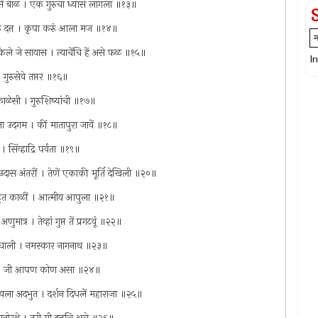
जैसें बाळ । एक गुरुचा ध्यास लागला ॥१३॥
ुरु दत्त । कृपा करुं आला मज ॥१४॥
ेले जे सायास । त्याचेंचि हें असे फळ ॥१५॥
I
। गुरुसेवे तप्तर ॥१६॥
ाळेसी । गुरुशिष्यांची ॥१७॥
ला उदगम । कीं मातापुरा जावें ॥१८॥
िंव्हाद्रि पर्वता ॥१९॥
े उदास अंतरीं । तेणें एकाकी मूर्ति देखिली ॥२०॥
टला बहुत काळीं । आत्मीय आपुला ॥२१॥
णुमात्र । तेव्हां गुप्त तें प्रगटवूं ॥२२॥
टाग घाली । नमस्कार नागनाथ ॥२३॥
लाहे । जी आपण कोण असा ॥२४॥
द्ववला अदभुत । दर्शन दिधलें महाराजा ॥२५॥