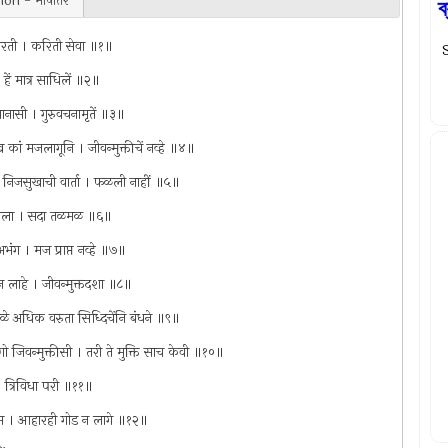
ion - भाषांतर
ব
ीभारती । करिती सेवा ॥१॥
S
हें मात्र साधिलें ॥२॥
ानासी । गुरुवचनामृतें ॥३॥
 कां मजलागूनि । जीवन्मुक्तीचें नव्हे ॥४॥
ि निजसुखाची वार्ता । फळली नाहीं ॥५॥
ीं मजला । सदा तळमळ ॥६॥
 अभंग । मज प्राप्त नव्हे ॥७॥
ा न लाहे । जीवन्मुक्तदशा ॥८॥
उसळे अधिक वरुता सिध्दिचेंनि बंधने ॥९॥
ेणो जिवन्मुक्तीसी । तरी ते मुक्ति साच केवी ॥१०॥
 । त्रिविधा परी ॥११॥
िवस । आहारही गोड न लागे ॥१२॥