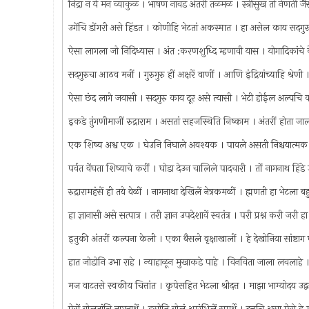
निद्रा न ये मन व्याकुळ । भाषण नावड अंतरी तळमळ । स्त्रीसुख तो नेणती 
उगेंचि डोंगरी असे हिंडत । कोणीहि भेटतां अकस्मात । हा असेल काय सदग
ऐसा लागला जो निदिध्यास । अंत :करणशुध्दि म्हणावी यास । योगादिकांचे क
सदगुरुचा आठव मनीं । गुरुगुरु हीं अक्षरें वाणीं । आणि इंद्रियांच्याहि श्रेणी 
ऐसा छंद लागे जयासी । सदगुरु काय दूर असे त्यासी । भेटी होईल अल्पचि क
इकडे तुंगणीमाजीं रुद्राराम । असतां सहजस्थिति निष्काम । अंतरीं होता जा
एक शिष्य अश्व एक । घेउनि निघाले अवश्यक । पावले असती निश्चयात्मक । स
पर्वत वेंघता शिष्याचे करीं । घोडा देउन चालिले पादचारी । तों नागनाथ हिंड
रुद्रारामहंसें ही तये वेळीं । नागनाथा देखिलें नेत्रकमळीं । ह्मणती हा भे
हा ज्ञानासी असे सत्पात्र । तरी ज्ञान उपदेशावें स्वतंत्र । परी प्रश्न करी जरी हा अ
इतुकी अंतरीं कल्पना केली । एका बैसले वृक्षाखालीं । हे देखोनिया सांष्
हात जोडोनि उभा राहे । न्याहाळून मुखाकडे पाहे । विनविता जाला लव
मज वाटतसे स्वकीय चित्तांत । कृपेसहित भेटला श्रीदत्त । माझा भाग्योदय उ