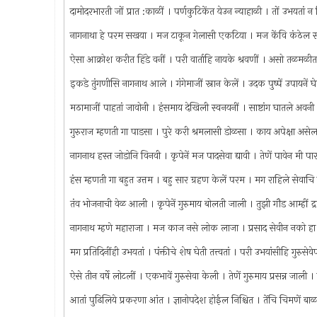
दामोदरभारती जों प्रात :काळीं । पर्णकुटिकेंत येउन न्याहाळी । तों उभयतां
नागनाथा हे परम सखया । मज टाकून गेलासी एकटिया । मज केंवि कंठेल स्थ
ऐसा आक्रोश करीत हिंडे वनीं । परी वार्ताहि नायके श्रवणीं । असो तळमळी
इकडे तुंगणीसि नागनाथ आले । गंगेमाजीं स्नान केलें । उदक पुष्पें उपायनें घ
मठामाजीं पाहतां जावोनी । हंसमाय देखिली स्वनयनीं । साष्टांग घातले अवनी 
गुरुराज म्हणती गा पाडसा । पुरे करी श्रमलासी डोळसा । काय अपेक्षा असेल
नागनाथ हस्त जोडोनि विनवी । कृपेनें मज पादसेवा द्यावी । तेणें पावेन मी 
हंस म्हणती गा बहुत उत्तम । बहु सार ग्रहण केलें परम । मग राहिले सेवा
तंव भोजनाची वेळ आली । कृपेनें गुरुमाय बोलती जाली । तुझी गौड आम्हीं 
नागनाथ म्हणे महाराजा । मज काज नसे लोक लाजा । प्रसाद सेवीन नको हा
मग प्रतिदिनींही उभयतां । पंक्तीचे शेष घेती तत्त्वतां । परी उभयांसीहि गुरु
ऐसे तीन वर्षे लोटलीं । एकभावें गुरुसेवा केली । तेणें गुरुमाय प्रसन्न जाली 
आतां पुढिलिये प्रकरणा आंत । ज्ञानोपदेश होईल निश्चित । तेंचि चिमणें ब