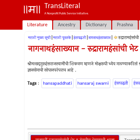
TransLiteral
A Nonprofit Public Service Initiative.
Literature
Ancestry
Dictionary
Prashna
|
|
|
|
रुद्रारामहंसांची
मराठी मुख्य सूची
मराठी पुस्तके
हंसपद्धती
नागनाथहंसाख्यान
नागनाथहंसाख्यान - रुद्रारामहंसांची भेट
श्रीमत्सद्‍गुरूहंसराजस्वामींची शिकवण म्हणजे मोक्षरूपी ध्येय गाठण्याकरितां 
ज्ञानयोगाची सोपानपरंपराच आहे .
Tags
:
hansapaddhati
hansaraj swami
हंसपद्धती
हंसर