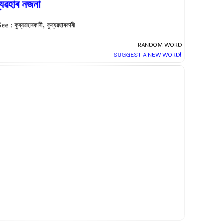
্যৱহাৰ নজনা
ee : কুব্যৱহাৰকাৰী, কুব্যৱহাৰকাৰী
RANDOM WORD
SUGGEST A NEW WORD!