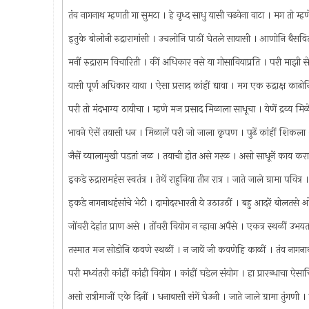
तंव नागनाथ म्हणती गा सुमटा । हे वृध्द साधु यासी चढवेना वाटा । मग तो म्
इतुके बोलोनी रुद्रारामांसी । उचलोनि पाठीं घेतले सायासी । आणोनि बैसवि
मनीं रुद्राराम विचारिती । कीं अधिकार नसे या गोसावियाप्रति । परी माझी से
यासी पूर्ण अधिकार यावा । ऐसा प्रसाद कांहीं द्यावा । मग एक रुद्राक्ष का
परी तो मंदभाग्य ठायीचा । म्हणे मज प्रसाद मिळाला साधूचा । येणें द्रव
भावने ऐसें तयासी धन । मिळालें परी जो जाला कृपण । पुढें कांहीं शिकला शब्
जैसें व्यालामुखी पडतां जळ । तयाची होत असे गरळ । असो साधूनें काय क
इकडे रुद्रारामहंस स्वतंत्र । तेथें राहुनिया तीन रात्र । जाते जाले ग्रामा पवित्
इकडे नागनाथहंसांचे भेटी । दामोदरभारती ये उठाउठीं । बहु आदरें बोलतसे
जोंवरी देहांत प्राण असे । तोंवरी वियोग न व्हावा अपैसे । एकत्र स्थळीं उभयत
तस्मात मज सोडोनि कवणे स्थळीं । न जावें जी कवणेहि काळीं । तंव ना
परी मध्यंतरी कांहीं कांही वियोग । कांहीं घडेल संयोग । हा प्रारब्धाचा 
असो रात्रीमाजीं एके दिनीं । धनाबासी संगें घेउनी । जाते जाले ग्रामा तुं