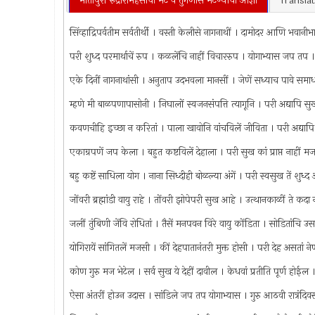
मातापुरीं रुद्रारामहंसांची भेट व तुंगणीस भेटण्याची आज्ञा
Translat
सिंव्हाद्रिपर्वतीम सर्वतीर्थी । वस्ती केलीसे नागनाथीं । दामोदर आणि भवान
परी शुध्द परमार्थाचें रुप । कळलेंचि नाहीं विचाररुप । योगाभ्यास जप तप । 
एके दिनीं नागनाथांसी । अनुताप उदभवला मानसीं । जेणें सध्याच पावे समाध
म्हणे मी बाळपणापासोनी । निघालों स्वजनसंपत्ति त्यागूनि । परी अद्यापि सुख
कवणचीहि इच्छा न करितां । पाला खावोनि वांचविलें जीविता । परी अद्याप
एकाग्रपणें जप केला । बहुत कष्टविलें देहाला । परी सुख कां प्राप्त नाह
बहु कष्टें साधिला योग । नाना सिध्दीही बोळल्या अंगें । परी स्वसुख तें शुध्द
जोंवरी ब्रह्मांडी वायु राहे । तोंवरी झोपेपरी सुख आहे । उत्थानकाळीं ते कद
जलीं तुंबिणी जेंवि रोधितां । तैसें मनपवन विरे वायु कोंडिता । सोडितांचि 
योगिरायें सांगितलें मजसी । कीं देहपातानंतरी मुक्त होसी । परी देह असतां न
कोण गुरु मज भेटेल । सर्व सुख ये देहीं दावील । केधवां प्रतीति पूर्ण होईल
ऐसा अंतरीं होउन उदास । सांडिले जप तप योगाभ्यास । गुरु आठवी रात्रंद