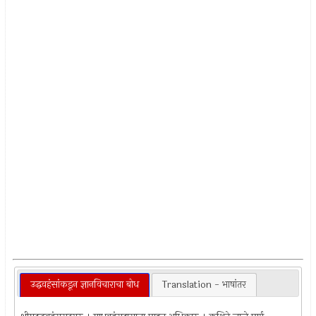
उद्धवहंसांकडून ज्ञानविचाराचा बोध
Translation - भाषांतर