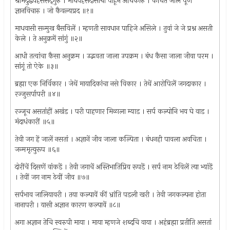
श्रीमदुद्धवहंससद्‌गुरु । माधवहंसदासाचा पाहून अधिकारु । कथिते जाले पूर्ण
ज्ञानविचारु । जो कैवल्यप्रद ॥१॥
माधवासी सन्मुख बैसविलें । म्हणती सावधान पाहिजे असिले । तुवां जे जे प्रश्न असती
केले । ते अनुक्रमें सांगुं ॥२॥
आधी तत्वांचा कैसा अनुक्रम । उद्भवता जाला उपक्रम । बंध कैसा जाला जीवा परम ।
सांगूं तो ऐके ॥३॥
ब्रह्मा एक निर्विकार । जेथें मायादिकांचा नसे विकार । तेथें आरोपिलें जगदाकार ।
रज्जुसर्पापरी ॥४॥
रज्जूच असतांहीं अखंड । परी पाहणार मिळाला म्याड । सर्प कल्पोनि भय घे वाड ।
मंदाधंकारीं ॥५॥
तेवी जग हें जालें नसतां । अज्ञानें जीव जाला कल्पिता । बंधनही पावला अवचिता ।
जन्ममृत्युरूप ॥६॥
दोरींचें दिसणें वांकडें । तेवी जगाचें अस्तिभातिप्रिय रूपडें । सर्प नाम ठेविलें त्या भ्यांडें
। तेवीं जग नाम ठेवीं जीव ॥७॥
सर्पभाव जालियावरी । तया कल्पावें कीं भ्रांति पडली खरी । तेवी जगकल्पना होता
नानापरी । यासी अज्ञान कारण कल्पावें ॥८॥
अगा अज्ञान तेचि स्वरुपी माया । माया म्हणजे शब्दचि वाया । अहंब्रह्मा प्रतीति असतां