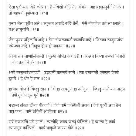
ऐसा पूर्वाध्यास येथें कोठें । तरी येविशीं बोलिजेल गोमटें । अहं ब्रह्मास्फुर्ति जे उठे ।
तो अहंपणें पूर्वाध्यास ॥१८॥
पुरुष जैसा पूर्वीच असे । स्फुरण अनादि कोठें तैसें । ऐसें बोलतील तरी साधलासे ।
पक्ष आमुचाचि ॥१९॥
जैस पुरुष पहिलाचि आहे । तैसा संकल्पकर्ता जालाचि नव्हें । जितका रज्जुसर्पाचा
खरेपणा लाहे । तितुकाही नाहीं जगद्भमा ॥२०॥
आणी सर्प जाणीलियावरी । पुरुषा अभिन्न नव्हे दोरी । जगद्भम मिथ्या कळतां निर्धारी
। जीव ब्रह्माचि होय ॥२१॥
असो रज्जुसर्पभ्रमापरीं । उद्भवलीं नामरूपें सारी । त्या भ्रमामाजीं कल्पना केली
दुसरीं । हे थोर हे सान ॥२२॥
हा नाग मोठा हें किरडु सान । तेवी हा सत्वगुण हा तमोगुण । किरडु जालें नागापासून
। तेवी गुणांपासून भूतें ॥२३॥
गव्हाळा तांबडा डोंब्या पीतवर्ण । जेवी नामें कल्पिली अनान । तेवी पृथ्वी आप तेज
वायु गगन । नामें ठेविलीं अस्तित्वा ॥२४॥
सर्व एकादाचि भ्रमें झालें । त्यासीहि कल्प कल्पूं बोलिलें । हें कारण हें कार्य
त्यापासून कल्पिलें । कार्य धाकूलें कारण मोठें ॥२५॥