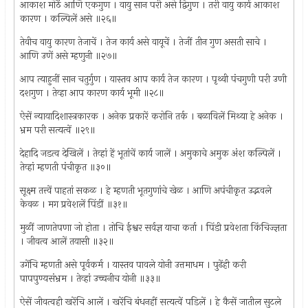
आकाश मोठें आणि एकगुण । वायु सान परी असे द्विगुण । तरी वायु कार्य आकाश
कारण । कल्पिलें असे ॥२६॥
तेवीच वायु कारण तेजाचें । तेज कार्य असे वायूचें । तेजीं तीन गुण असती साचे ।
आणि उणें असे म्हणुनी ॥२७॥
आप त्याहुनीं सान चतुर्गुण । यास्तव आप कार्य तेज कारण । पृथ्वी पंचगुणी परी उणी
दशगुण । तेव्हा आप कारण कार्य भूमी ॥२८॥
ऐसें न्यायादिशास्त्रकारक । अनेक प्रकारें करोनि तर्क । बळाविलें मिथ्या हे अनेक ।
भ्रम परी सत्यत्वें ॥२९॥
देहादि जडत्व देखिलें । तेव्हां हें भूतांचें कार्य जालें । अमुकाचे अमुक अंश कल्पिलें ।
तेव्हां म्हणती पंचीकृत ॥३०॥
सूक्ष्म तत्त्वें पाहतां सकळ । हे म्हणती भूतगुणांचे खेळ । आणि अपंचीकृत उद्भवले
केवळ । मग प्रवेशलें पिंडीं ॥३१॥
मुळीं जाणतेपणा जो होता । तोचि ईश्वर सर्वज्ञ याचा कर्ता । पिंडी प्रवेशता किंचि‍ज्ज्ञता
। जीवत्व आलें तयासी ॥३२॥
उगेंचि म्हणती असे पूर्वकर्म । यास्तव पावले योनी उत्तमाधम । पुढेंही करी
पापपुण्यसंभ्रम । तेव्हां उच्चनीच योनी ॥३३॥
ऐसें जीवत्वही खरेंचि आलें । खरेंचि बंधनहीं सत्यत्वें पडिलें । हे कैसें जातील सुटले