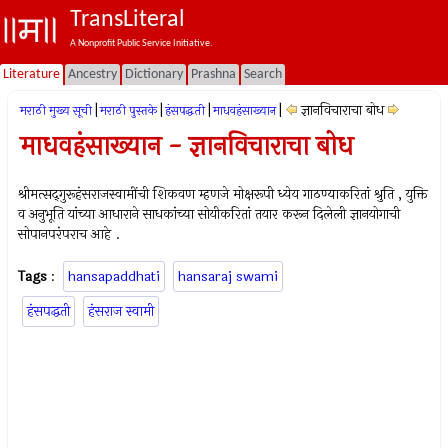
TransLiteral
A Nonprofit Public Service Initiative.
Literature
Ancestry
Dictionary
Prashna
Search
|
|
|
|
ज्ञानविचाराचा बोध
मराठी मुख्य सूची
मराठी पुस्तके
हंसपद्धती
माधवहंसाख्यान
माधवहंसाख्यान - ज्ञानविचाराचा बोध
श्रीमत्सद्‍गुरूहंसराजस्वामींची शिकवण म्हणजे मोक्षरूपी ध्येय गाठण्याकरितां श्रुति , युक्ति
व अनुभूति यांच्या आधाराने साधकांच्या सोयीकरितां तयार करून दिलेली ज्ञानयोगाची
सोपानपरंपराच आहे .
Tags
:
hansapaddhati
hansaraj swami
हंसपद्धती
हंसराज स्वामी