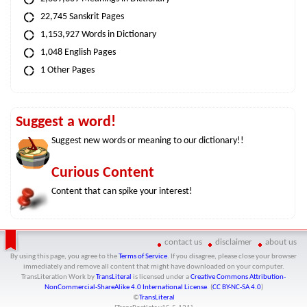
22,745 Sanskrit Pages
1,153,927 Words in Dictionary
1,048 English Pages
1 Other Pages
Suggest a word!
Suggest new words or meaning to our dictionary!!
Curious Content
Content that can spike your interest!
contact us
disclaimer
about us
By using this page, you agree to the
Terms of Service
. If you disagree, please close your browser
immediately and remove all content that might have downloaded on your computer.
TransLiteration Work
by
TransLiteral
is licensed under a
Creative Commons Attribution-
NonCommercial-ShareAlike 4.0 International License
. (
CC BY-NC-SA 4.0
)
©
TransLiteral