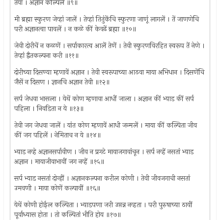
तया । अज्ञान कल्पिलें ॥९॥
मी ब्रह्मा स्फुरण जेव्हां जालें । तेव्हां तितुंकेंचि स्फुरणा जाणूं लागलें । तें जाणणेचि
परी अज्ञानत्वा पावलें । न कळे कीं केवढें ब्रह्मा ॥१०॥
जेवी दोरीचें न कळणें । सर्पाकारत्व आलें तेणें । तेवी स्फुरणविरहित स्वरूप तें नेणे ।
तेव्हां द्वैतकल्पना करी ॥११॥
दोरीच्या दिसण्या म्हणावें अज्ञान । तेवी स्वरूपाच्या आठवा माया अभिधान । दिसणेंचि
जैसें न दिसण । ज्ञानचि अज्ञान तेवी ॥१२॥
सर्प जेधवा भासला । येथें कोण म्हणावा आधीं जाला । अज्ञान कीं भ्याड कीं सर्प
पहिला । निवडिता न ये ॥१३॥
तेवी जग जेधवा जालें । यांत कोण म्हणावें आधी जन्मलें । माया कीं कल्पिता जीव
कीं जग पहिलें । नेमिताच न ये ॥१४॥
भ्याड नव्हे अज्ञानसर्पावीण । जीव न प्रगटे मायाजगावांचून । सर्प नव्हें नसतां भ्याड
अज्ञान । मायाजीवाभावीं जग नव्हें ॥१५॥
सर्प भ्याड नसतां दोन्हीं । अज्ञानकल्पना करील कोणी । तेवी जीवजगाची नसतां
उमवणी । माया कोणें कल्पावीं ॥१६॥
येथें कोणी होईल कल्पिता । भ्याडपणा जरी उप्तन्न नव्हता । परी पुरुषाच्या ठायीं
पूर्वाध्यास होता । तो कल्पितां भीति होय ॥१७॥