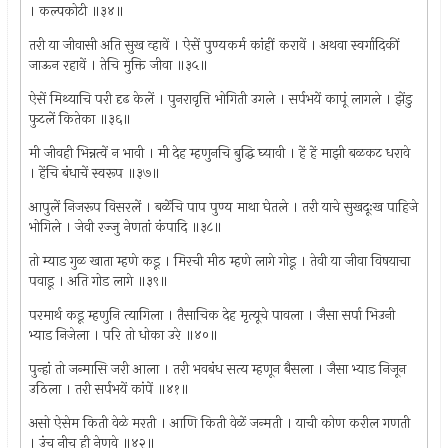
। कल्पकोटी ॥३४॥
तरी या जीवासी अति सुख व्हावें । ऐसें पुण्यकर्म कांहीं करावें । अथवा स्वर्गादिकीं
जाऊन रहावें । तेचि मुक्ति जीवा ॥३५॥
ऐसें मिथ्याचि परी दृढ केलें । पुनरावृत्ति भोगिती उगले । सर्पभयें कापूं लागले । झेंडु
फुटलें कितेका ॥३६॥
मी जीवही भिन्नत्वें न भावी । मी देह म्हणुनचि बुद्धि घ्यावी । हें हें माझी बळकट धरावे
। हेंचि बंधाचें स्वरूप ॥३७॥
आपुलें निजरूप विसरलें । बळेंचि पाप पुण्य माथा घेतले । तरी याचे सुखदूःख पाहिजे
भोगिले । जेवी रज्जु नेणतां कंपादि ॥३८॥
तो म्याड गुळ खाता म्हणे कडू । मिरची मीठ म्हणे लागे गोडू । तेवी या जीवा विषयाचा
पवाडू । अति गोड लागे ॥३९॥
परमार्थ कडू म्हणुनि त्यागिला । तैसाचिक देह मृत्यूचे पावला । जैसा सर्पा भिउनी
भ्याड निजेला । परि तो धोका उरे ॥४०॥
पुन्हां तो जन्मासि जरी आला । तरी भवबंध सत्य म्हणून बैसला । जैसा भ्याड निजून
उठिला । तरी सर्पभयें कांपें ॥४१॥
असो ऐसेम किती वेळे मरती । आणि किती वेळें जन्मती । याची कोण करील गणती
। उंच नीच ही नेणवे ॥४२॥