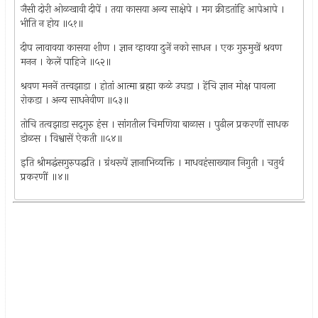
जैसी दोरी ओळखावी दीपें । तया कासया अन्य साक्षेपे । मग क्रीडतांहि आपेआपे ।
भीति न होय ॥५१॥
दीप लावावया कासया शीण । ज्ञान व्हावया दुजें नको साधन । एक गुरुमुखें श्रवण
मनन । केलें पाहिजे ॥५२॥
श्रवण मननें तत्त्वझाडा । होतां आत्मा ब्रह्मा कळे उघडा । हेंचि ज्ञान मोक्ष पावला
रोकडा । अन्य साधनेवीण ॥५३॥
तोचि तत्वझाडा सद्‌गुरु हंस । सांगतील चिमणिया बाळास । पुढील प्रकरणीं साधक
डोळस । विश्वासें ऐकती ॥५४॥
इति श्रीमद्धंसगुरुपद्धति । ग्रंथरूपें ज्ञानाभिव्यक्ति । माधवहंसाख्यान निगुती । चतुर्थ
प्रकरणीं ॥४॥