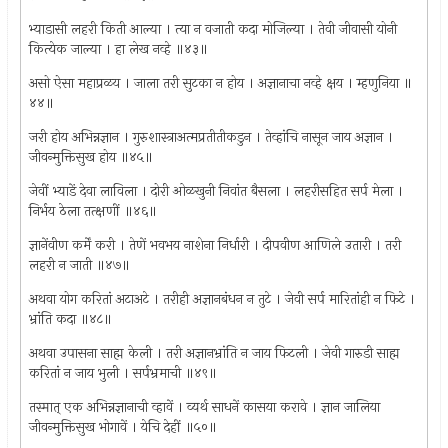
भ्याडासी लहरी किती आल्या । त्या न वजाती कदा मोजिल्या । तेवी जीवासी योनी
कित्येक जाल्या । हा लेख नव्हे ॥४३॥
असो ऐसा महाप्रळय । जाला तरी सुटका न होय । अज्ञानाचा नव्हे क्षय । म्हणुनिया ॥
४४॥
जरी होय अभिन्नज्ञान । गुरुशास्त्राअत्मप्रतीतीकडुन । तेव्हांचि नासून जाय अज्ञान ।
जीवन्मुक्तिसुख होय ॥४५॥
जेवीं भ्याडें देवा लाविला । दोरी ओळखुनी निवांत बैसला । लहरीसहित सर्प मेला ।
निर्भय ठेला तत्क्षणीं ॥४६॥
ज्ञानेंवीण कर्में करी । तेणें भवभय नाशेना निर्धारी । दीपवीण आणिले उतारी । तरी
लहरी न जाती ॥४७॥
अथवा योग करितां अटाअटे । तरीही अज्ञानबंधन न तुटे । जेवी सर्प मारितांही न फिटे ।
भ्रांति कदा ॥४८॥
अथवा उपासना साह्म केली । तरी अज्ञानभ्रांति न जाय फिटली । जेवी गारुडी साह्म
करितां न जाय भुली । सर्पभ्रमाची ॥४९॥
तस्मात् एक अभिन्नज्ञानाची व्हावें । व्यर्थ साधनें कासया करावे । ज्ञान जालिया
जीवन्मुक्तिसुख भोगावें । येचि देहीं ॥५०॥