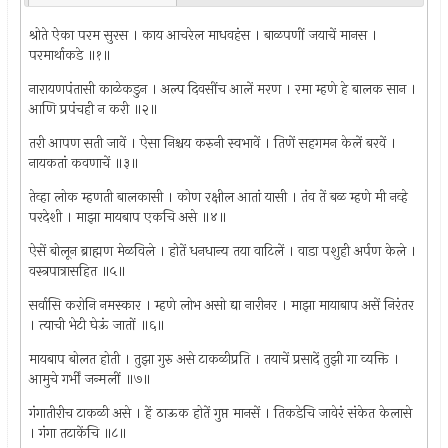
श्रोते ऐका परम सुरस । काय आचरेल माधवहंस । बाळपणीं जयाचें मानस ।
परमार्थाकडे ॥१॥
नारायणपंतासी काळेकडुन । अल्प दिवसींच आलें मरण । रमा म्हणे हे बालक सान ।
आणि प्रपंचही न करी ॥२॥
तरी आपण सती जावें । ऐसा निश्चय करुनी स्वभावें । तिणें सहगमन केलें बरवें ।
नायकतां कवणाचें ॥३॥
तेव्हा लोक म्हणती बालकासी । कोण रक्षील आतां यासी । तंव तें बळ म्हणे मी नव्हे
परदेशी । माझा मायबाप एकचि असे ॥४॥
ऐसें बोलून ब्राह्मण मेळविले । होतें धनधान्य तया वाटिलें । वाडा पशुही अर्पण केले ।
वस्त्रपात्रासहित ॥५॥
सर्वासि करोनि नमस्कार । म्हणे लोभ असो द्या नारीनर । माझा मायाबाप असें निरंतर
। त्याची भेटी घेऊं जातों ॥६॥
मायबाप बोलत होती । तुझा गुरु असे टाकळीप्रति । तयाचें प्रसादें तुझी गा व्यक्ति ।
आमुचे गर्भीं जन्मलीं ॥७॥
गंगातीरीच टाकळी असे । हें ठाऊक होतें गुप्त मानसें । तिकडेचि जावेरं संकेत केलासे
। गंगा तटाकेंचि ॥८॥