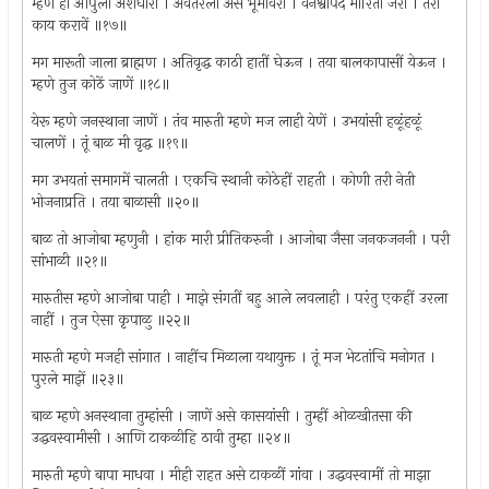
म्हणे हा आपुला अंशधारी । अवतरला असे भूमीवरी । वनश्वापदें मारिती जरी । तरी
काय करावें ॥१७॥
मग मारूती जाला ब्राह्मण । अतिवृद्ध काठी हातीं घेऊन । तया बालकापासीं येऊन ।
म्हणे तुज कोठें जाणें ॥१८॥
येरू म्हणे जनस्थाना जाणें । तंव मारुती म्हणे मज लाही येणें । उभयांसी हळूंहळूं
चालणें । तूं बाळ मी वृद्ध ॥१९॥
मग उभयतां समागमें चालती । एकचि स्थानी कोठेहीं राहती । कोणी तरी नेती
भोजनाप्रति । तया बाळासी ॥२०॥
बाळ तो आजोबा म्हणुनी । हांक मारी प्रीतिकरुनी । आजोबा जैसा जनकजननी । परी
सांभाळी ॥२१॥
मारुतीस म्हणे आजोबा पाही । माझे संगतीं बहु आले लवलाही । परंतु एकहीं उरला
नाहीं । तुज ऐसा कृपाळु ॥२२॥
मारुती म्हणे मजही सांगात । नाहींच मिळाला यथायुक्त । तूं मज भेटतांचि मनोगत ।
पुरले माझें ॥२३॥
बाळ म्हणे अनस्थाना तुम्हांसी । जाणें असे कासयांसी । तुम्हीं ओळखीतसा की
उद्धवस्वामीसी । आणि टाकळीहि ठावी तुम्हा ॥२४॥
मारुती म्हणे बापा माधवा । मीही राहत असे टाकळीं गांवा । उद्धवस्वामीं तो माझा