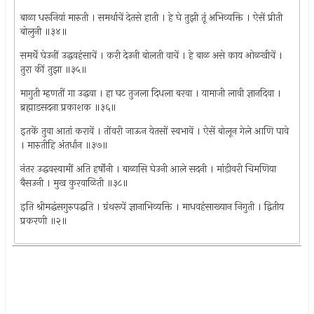
बाळा धरूनियां मारुती । समर्थाचें देतसे हाती । हे घे तुझी तूं अभिव्यक्ति । ऐसें प्रीती
बोलुनी ॥३४॥
समर्थें घेउनीं उद्धवहंसाचें । करी देउनी बोलती वाचें । हे बाळ असे काय ओळखीचें ।
तुरा कीं तुझा ॥३५॥
मागुती म्हणतीं गा उद्धवा । हा घट तुजला दिधला बरवा । यामाजी लावी ज्ञानदिवा ।
ब्रह्माडसदना प्रकाशक ॥३६॥
इतकें तुवा आतां करावें । तोंवरी जाऊन येतसों स्वभावें । ऐसें बोलून गेले आणि पावे
। मारुतीहि अंतर्धान ॥३७॥
नंतर उद्धवस्वामीं अति हर्षोंनी । बाळासि घेउनी आले सदनी । मांडीवरी चिमणिया
बैसउनी । मुख कुरवाळिती ॥३८॥
इति श्रीमद्धंसगुरुपद्धति । ग्रंथरूपें ज्ञानाभिव्यक्ति । माधवहंसाख्यान निगुती । द्वितीय
प्रकरणी ॥२॥