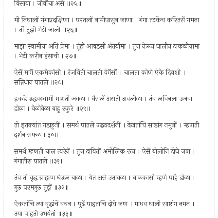
विसावा । जीवींचा असे ॥२५॥
मी निघालों गंगाप्रदक्षिणा । परतलों नामीपासुन जाणा । गंगा तटकेंच करितसें गमना
। तों तुझी भेटी जाली ॥२६॥
माझा स्वामीचा अति प्रेमा । तूंही आवडसी अंतर्यामा । तुज नेऊन घालीन टाकळीग्रामा
। भेटी करीन हंसाची ॥२७॥
ऐसें मागें एकमेकांसी । रंजविती चालती वेगेंसीं । चालता कोणे ऐके दिवशी ।
सन्निधान पातले ॥२८॥
इकडे उद्धवस्वामी मारुती जवळा । बैसलें असती अवलीळा । तंव लविनला उजवा
डोळा । वेळोवेळा बाहु स्फुरे ॥२९॥
तो इतक्यांत गडाहुनीं । समर्थ पातले उद्धवदर्शनीं । देखतांचि साष्टांग नमुनीं । म्हणती
दर्शन सफळ ॥३०॥
समर्थ म्हणती चाल त्वरेनें । तुज दावितों अमोलिक रत्‍न । ऐसें बोलोनि दोघे जण ।
गंगातीरा पातले ॥३१॥
तंव तो वृद्ध ब्राह्मण घेऊन बाळा । येत असे उतावळा । बाळकासी म्हणे पाहे डोळा ।
गुरु परमगुरु तुझें ॥३२॥
ऐकतांचि त्या वृद्धांचें वचन । पुढें पाहताचि दोघे जण । माधव घाली साष्टांग नमन ।
तया पाहती उभयंतां ॥३३॥