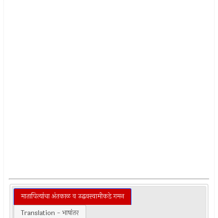
मातापित्यांचा अंतकाळ व उद्धवस्वामीकडे गमन
Translation - भाषांतर