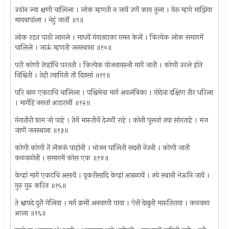
उठोन ज्या क्षणी चालिला । लोक म्हणती न जावें उणें काय तुला । येरू म्हणे माझिया
मायबापांला । भेटुं जातों ॥९॥
लोक रडत पाठी लागले । माधवें गंगातटाका गमन केलें । कित्येक लोक समागमें
चालिले । जाऊं म्हणती जनस्थाना ॥१०॥
परी कोणी तेव्हांचि परतती । कित्येक योजनावरुनी मागें जाती । कोणी उरले होते
निश्चिती । तेही त्यागिती तों दिवसां ॥११॥
परि बाळ एकटाचि चालिला । पश्चिमेचा मार्ग अवलंबिका । गोदेचा दक्षिण तीर धरिला
। मार्गहि नसतां आडरानीं ॥१२॥
गंगातीरी ग्राम जो पाहे । तेथें मारुतीचें देउळीं राहे । कोनी पुसतां तया सांगताहे । मज
जाणें जनस्थाना ॥१३॥
कोणी कोणी तें लेंकरूं पाहोनी । भोजन घालिती सदनी नेउनी । कोणी जाती
कळवळोनी । समागमें कोस एक ॥१४॥
केव्हां मागें एकटचि असावें । वृकरीसादि केव्हां आढळावें । तये स्थानी भेऊनि जावें ।
गुरु गुरु करित ॥१५॥
ते श्वापदे दुरी गेलिया । मर्ग क्रमीं अनवाणी पाया । ऐसें देखुनी मारुतिराया । कळवळा
आला ॥१६॥