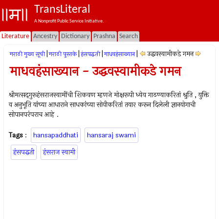
TransLiteral
A Nonprofit Public Service Initiative.
Literature
Ancestry
Dictionary
Prashna
Search
|
|
|
|
उद्धवस्वामीकडे गमन
मराठी मुख्य सूची
मराठी पुस्तके
हंसपद्धती
माधवहंसाख्यान
माधवहंसाख्यान - उद्धवस्वामीकडे गमन
श्रीमत्सद्‍गुरूहंसराजस्वामींची शिकवण म्हणजे मोक्षरूपी ध्येय गाठण्याकरितां श्रुति , युक्ति
व अनुभूति यांच्या आधाराने साधकांच्या सोयीकरितां तयार करून दिलेली ज्ञानयोगाची
सोपानपरंपराच आहे .
Tags
:
hansapaddhati
hansaraj swami
हंसपद्धती
हंसराज स्वामी