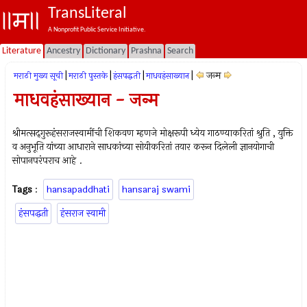
TransLiteral
A Nonprofit Public Service Initiative.
Literature
Ancestry
Dictionary
Prashna
Search
|
|
|
|
जन्म
मराठी मुख्य सूची
मराठी पुस्तके
हंसपद्धती
माधवहंसाख्यान
माधवहंसाख्यान - जन्म
श्रीमत्सद्‍गुरूहंसराजस्वामींची शिकवण म्हणजे मोक्षरूपी ध्येय गाठण्याकरितां श्रुति , युक्ति
व अनुभूति यांच्या आधाराने साधकांच्या सोयीकरितां तयार करून दिलेली ज्ञानयोगाची
सोपानपरंपराच आहे .
Tags
:
hansapaddhati
hansaraj swami
हंसपद्धती
हंसराज स्वामी