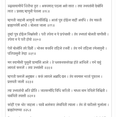
उद्धवस्वामीचें शिरीचा तुरा । अकस्मात् पडला असे सारा । तया उभयतांनी देखोनि
त्वरा । प्रसाद म्हणुनी घेतला ॥१८॥
म्हणती जाहली आमुची कार्यसिद्धि । आतां पुत्र होईल नाहीं अवधि । तंव मारुती
ब्राह्मणवेर्षें आधी । बोलता जाला ॥१९॥
तुम्हां पुत्र होईल निश्चयेसी । परी उपेगा न ये प्रपंचासी । तंव उभयतां बोलती वाणीसी ।
उपेगा न ये परी होवो ॥२०॥
ऐसें बोलोनि तये दिनीं । भोजन करूनि राहिले रजनीं । तंव गर्भ राहिला रमेलागुनी ।
पतिपासुनी तेव्हा ॥२१॥
मग स्वामीसी पुसुनी ग्रामासि आले । ते धनकनकसंपन्न होते आथिलें । गर्भ वाढुं
लागतां कळलें । तया उभयांसी ॥२२॥
म्हणती फळलें अनुष्ठान । करूं लागले अन्नादि दान । तंव नवमास भरतां पुत्ररत्‍न ।
प्रसवती जाली ॥२३॥
त्या उभयतांची अति प्रीति । जातकर्मादि विधि करिती । माधव नाम ठेविलें निश्चिती ।
वाढविती तयासी ॥२४॥
कांहीं एक थोर जाहला । वस्त्रें अलंकार लेवाविती त्याला । तंव तो वाटीतसे मुलांला ।
ब्राह्मांणाच्या ॥२५॥