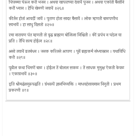
चिपळ्या घेऊन करी भजन । अथवा खापराच्या देवाचें पुजन । अथवा एकांती बैसोनि
करीं ध्यान । हेंचि खेळणें जयाचें ॥२६॥
कीर्तन होतां आवडीं जावें । पुराण होता सादर बैसावें । लोक म्हणती बाळपणीच
स्वभावें । हा साधु दिसतो ॥२७॥
रमा नारायण पंत म्हणती तो वृद्ध ब्राह्मण बोलिला निश्चिती । कीं प्रपंच न घडेल या
प्रति । तेंचि सत्य होईल ॥२८॥
असो तयाचें व्रतबंधन । जनक करितसे आपण । पुढें ब्रह्मकर्म संध्यास्नान । यथाविधि
करी ॥२९॥
पुढील कथा चिमणें बाळ । होईल तें बोलल सकळ । तें साधक मुमुक्ष ऐकती केवळ
। एकाग्रभावें ॥३०॥
इति श्रीमद्धंसगुरुपद्धति । ग्रंथरूपें ज्ञानभिव्यक्ति । माधवहंसाख्यान निगुती । प्रथम
प्रकरणी ॥१॥