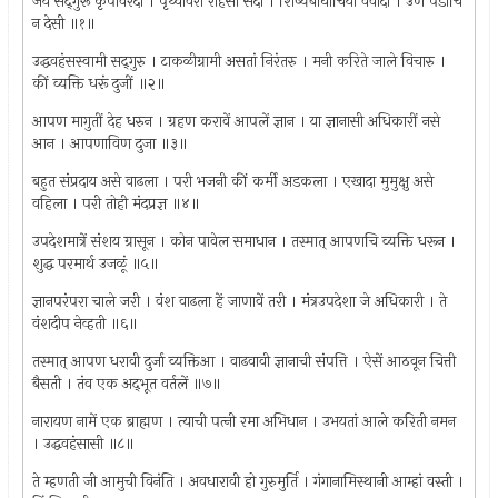
जय सद्‌गुरू कृपावरदा । पृथ्वीवरी राहसी सदा । शिष्यबोधाचिया वेवादा । उणें पडोचि
न देसी ॥१॥
उद्धवहंसस्वामी सद्‌गुरु । टाकळीग्रामी असतां निरंतरु । मनी करिते जाले विचारु ।
कीं व्यक्ति धरूं दुजीं ॥२॥
आपण मागुतीं देह धरुन । ग्रहण करावें आपलें ज्ञान । या ज्ञानासी अधिकारीं नसे
आन । आपणाविण दुजा ॥३॥
बहुत संप्रदाय असे वाढला । परी भजनी कीं कर्मी अडकला । एखादा मुमुक्षु असे
वहिला । परी तोही मंदप्रज्ञ ॥४॥
उपदेशमात्रें संशय ग्रासून । कोन पावेल समाधान । तस्मात् आपणचि व्यक्ति धरून ।
शुद्ध परमार्थ उजळूं ॥५॥
ज्ञानपरंपरा चाले जरी । वंश वाढला हें जाणावें तरी । मंत्रउपदेशा जे अधिकारी । ते
वंशदीप नेव्हती ॥६॥
तस्मात् आपण धरावी दुर्जा व्यक्तिआ । वाढवावी ज्ञानाची संपत्ति । ऐसें आठवून चित्ती
बैसती । तंव एक अद्‌भूत वर्तलें ॥७॥
नारायण नामें एक ब्राह्मण । त्याची पत्‍नी रमा अभिधान । उभयतां आले करिती नमन
। उद्धवहंसासी ॥८॥
ते म्हणती जी आमुची विनंति । अवधारावी हो गुरुमुर्ति । गंगानामिस्थानी आम्हां वस्ती ।