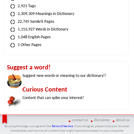
2,921 Tags
2,309,309 Meanings in Dictionary
22,745 Sanskrit Pages
1,153,927 Words in Dictionary
1,048 English Pages
1 Other Pages
Suggest a word!
Suggest new words or meaning to our dictionary!!
Curious Content
Content that can spike your interest!
contact us
disclaimer
about us
By using this page, you agree to the
Terms of Service
. If you disagree, please close your browser
immediately and remove all content that might have downloaded on your computer.