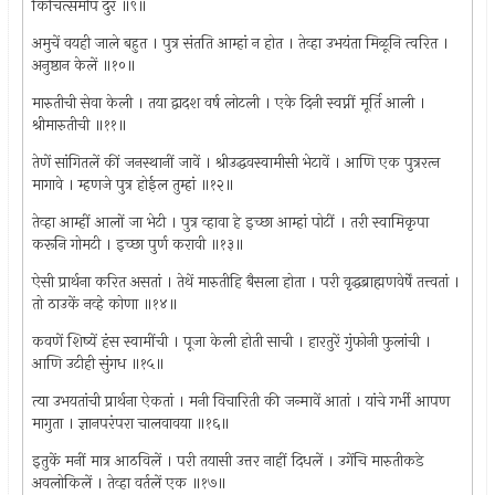
किंचित्समीप दुर ॥९॥
अमुचें वयही जाले बहुत । पुत्र संतति आम्हां न होत । तेव्हा उभयंता मिळूनि त्वरित ।
अनुष्ठान केलें ॥१०॥
मारुतीची सेवा केली । तया द्वादश वर्ष लोटली । एके दिनी स्वप्नीं मूर्ति आली ।
श्रीमारुतीची ॥११॥
तेणें सांगितलें कीं जनस्थानीं जावें । श्रीउद्धवस्वामीसी भेटावें । आणि एक पुत्ररत्‍न
मागावे । म्हणजे पुत्र होईल तुम्हां ॥१२॥
तेव्हा आम्हीं आलों जा भेटी । पुत्र व्हावा हे इच्छा आम्हां पोटीं । तरी स्वामिकृपा
करूनि गोमटी । इच्छा पुर्ण करावी ॥१३॥
ऐसी प्रार्थना करित असतां । तेथें मारुतीहि बैसला होता । परी वृद्धब्राह्मणवेर्षें तत्त्वतां ।
तो ठाउकें नव्हे कोणा ॥१४॥
कवणें शिष्यें हंस स्वामींची । पूजा केली होती साची । हारतुरें गुंफोनी फुलांची ।
आणि उटीही सुंगध ॥१५॥
त्या उभयतांची प्रार्थना ऐकतां । मनी विचारिती की जन्मावें आतां । यांचे गर्भी आपण
मागुता । ज्ञानपरंपरा चालवावया ॥१६॥
इतुकें मनीं मात्र आठविलें । परी तयासी उत्तर नाहीं दिधलें । उगेंचि मारुतीकडे
अवलोकिलें । तेव्हा वर्तलें एक ॥१७॥