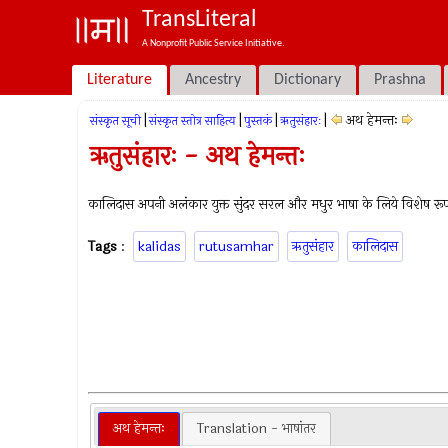
TransLiteral
A Nonprofit Public Service Initiative.
Literature
Ancestry
Dictionary
Prashna
|
|
|
|
अथ हेमन्तः
संस्कृत सूची
संस्कृत स्तोत्र साहित्य
पुस्तकं
ऋतुसंहारः
ऋतुसंहारः - अथ हेमन्तः
कालिदास अपनी अलंकार युक्त सुंदर सरल और मधुर भाषा के लिये विशेष रूप से
Tags
:
kalidas
rutusamhar
ऋतुसंहार
कालिदास
अथ हेमन्तः
Translation - भाषांतर