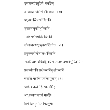
तृणाग्रलग्नैस्तुहिनैः पतद्भिर्
आक्रन्दतीवोषसि शीतकालः ॥७॥
प्रभूतशालिप्रसवैश्चितानि
मृगाङ्गनायूथविभूषितानि ।
मनोहरक्रौञ्चनिनादितानि
सीमान्तराण्युत्सुकयन्ति चेतः ॥८॥
प्रफुल्लनीलोत्पलशोभितानि
शरारिकादम्बविघट्टितानिसोन्मादकादम्बविभूषितानि ।
प्रसन्नतोयानि सशैवलानिसुशीतलानि
सरांसि चेतांसि हरन्ति पुंसाम् ॥९॥
पाकं व्रजन्ती हिमपातशीतैर्
आधूयमाना सततं मरुद्भिः ।
प्रिये प्रियङ्गुः प्रियविप्रयुक्ता