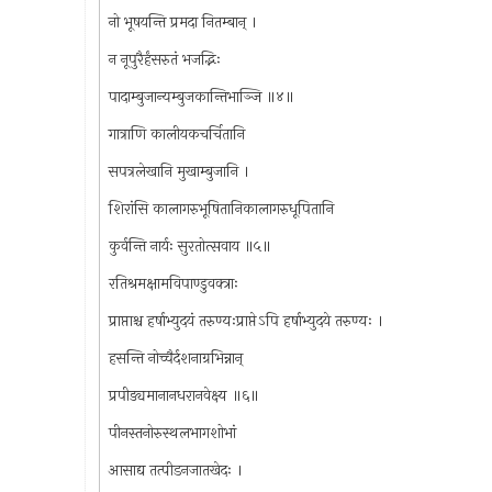
नो भूषयन्ति प्रमदा नितम्बान् ।
न नूपुरैर्हंसरुतं भजद्भिः
पादाम्बुजान्यम्बुजकान्तिभाञ्जि ॥४॥
गात्राणि कालीयकचर्चितानि
सपत्रलेखानि मुखाम्बुजानि ।
शिरांसि कालागरुभूषितानिकालागरुधूपितानि
कुर्वन्ति नार्यः सुरतोत्सवाय ॥५॥
रतिश्रमक्षामविपाण्डुवक्त्राः
प्राप्ताश्च हर्षाभ्युदयं तरुण्यःप्राप्तेऽपि हर्षाभ्युदये तरुण्यः ।
हसन्ति नोच्चैर्दशनाग्रभिन्नान्
प्रपीड्यमानानधरानवेक्ष्य ॥६॥
पीनस्तनोरुस्थलभागशोभां
आसाद्य तत्पीडनजातखेदः ।