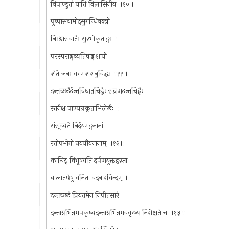
विपाण्डुतां याति विलासिनीव ॥१०॥
पुष्पासवामोदसुगन्धिवक्त्रो
निःश्वासवातैः सुरभीकृताङ्गः ।
परस्पराङ्गव्यतिषाङ्गशायी
शेते जनः कामशरानुविद्धः ॥११॥
दन्तच्छदैर्दन्तविघातचिह्नैः सव्रणदन्तचिह्नैः
स्तनैश्च पाण्यग्रकृताभिलेखैः ।
संसूच्यते निर्दयमङ्गनानां
रतोपभोगो नवयौवनानाम् ॥१२॥
काचिद् विभूषयति दर्पणयुक्तहस्ता
बालातपेषु वनिता वदनारविन्दम् ।
दन्तच्छदं प्रियतमेन निपीतसारं
दन्ताग्रभिन्नमपकृष्यदन्ताग्रभिन्नमवकृष्य निरीक्षते च ॥१३॥