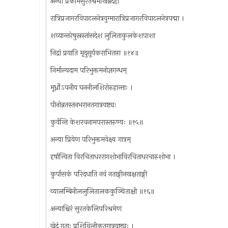
अन्या प्रकामसुरतश्रमखिन्नदेहा
रात्रिप्रजागरविपाटलनेत्रयुग्मारात्रिप्रजागरविपाटलनेत्रपद्मा ।
शय्यान्तरेषुस्रस्तांसदेश लुलिताकुलकेशपाशा
निद्रां प्रयाति मृदुसूर्यकराभितप्ता ॥१४॥
निर्माल्यदाम परिभुक्तमनोज्ञगन्धम्
मूर्ध्नोऽपनीय घननीलशिरोरुहान्ताः ।
पीनोन्नतस्तनभरानतगात्रयष्ट्यः
कुर्वन्ति केशरचनामपरास्तरुण्यः ॥१५॥
अन्या प्रियेण परिभुक्तमवेक्ष्य गात्रम्
हर्षान्विता विरचिताधररागशोभाविरचिताधरचारुशोभा ।
कुर्पासकं परिदधाति नवं नताङ्गीनखक्षताङ्गी
व्यालम्बिनीललुलितालककुञ्चिताक्षी ॥१६॥
अन्याश्चिरं सुरतकेलिपरिश्रमेण
खेदं गताः प्रशिथिलीकृतगात्रयष्ट्यः ।