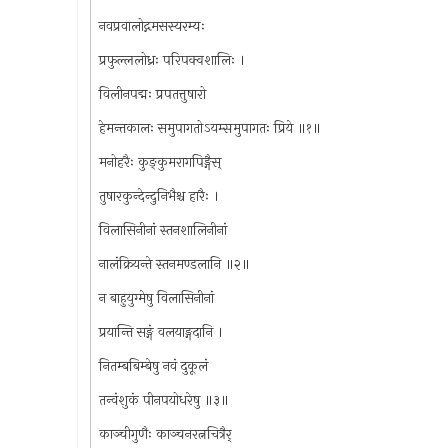
नवप्रवालोद्गमसस्यरम्यः
प्रफुल्ललोध्रः परिपक्वशालिः ।
विलीनपद्मः प्रपतत्तुषारो
हेमन्तकालः समुपागतोऽयम्समुपागतः प्रिये ॥१॥
मनोहरैः कुङ्कुमरागपिङ्गैस्
तुषारकुन्देन्दुनिभैश्च हारैः ।
विलासिनीनां स्तनशालिनीनां
नालंक्रियन्ते स्तनमण्डलानि ॥२॥
न बाहुयुग्मेषु विलासिनीनां
प्रयान्ति सङ्गं वलयाङ्गदानि ।
नितम्बबिम्बेषु नवं दुकूलं
तन्वंशुकं पीनपयोधरेषु ॥३॥
काञ्चीगुणैः काञ्चनरत्नचित्रैर्