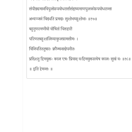
संपीड्यमानविपुलोरुपयोधरार्त्तासंहृष्यमाणपुलकोरुपयोधरान्ता
अभ्यञ्जनं विदधति प्रमदाः सुशोभम्सुशोभाः ॥१७॥
बहुगुणरमणीयो योषितां चित्तहारी
परिणतबहुशालिव्याकुलग्रामसीमः ।
विनिपतिततुषारः क्रौञ्चनादोपगीतः
प्रदिशतु हिमयुक्तः काल एषः प्रियान् वःहिमयुक्तस्त्वेष कालः सुखं वः ॥१८॥
॥ इति हेमन्तः ॥