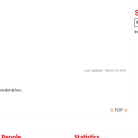
I
Last Updated :
March 21, 2010
 moderation.
TOP
t People
Statistics