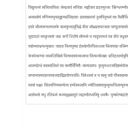
विद्युत्वन्तं ललितवनिताः सेन्द्रचापं सचित्राः सङ्गीताय प्रहतमुरजाः स्निग्धगम्भ
अन्तस्तोयं मणिमयभुवस्तुङ्गमभ्रंलिहाग्राः प्रासादास्त्वां तुलयितुमलं यत्र तैस्तैर्
हस्ते लीलाकमलमलके बालकुन्दानुविद्धं नीता लोध्रप्रसवरजसा पाण्डुतामानने श
चूडापाशे नवकुरबकं चारु कर्णे शिरीषं सीमन्ते च त्वदुपगमजं यत्र नीपं वधून
यत्रोन्मत्तभ्रमरमुखराः पादपा नित्यपुष्पा हंसश्रेणीरचितरशना नित्यपद्मा नलिन्
केकोत्कण्ठा भवनशिखिनो नित्यभास्वत्कलापा नित्यज्योत्स्नाः प्रतिहततमोवृत्त
आनन्दोत्थं नयनसलिलं यत्र नान्यैर्निमित्तैः नान्यस्तापः कुसुमशरजादिष्टसंयोगस
नाप्यन्यस्मात्प्रणयकलहाद्विप्रयोगपपत्तिः वित्तेशानां न च खलु वयो यौवनादन
यस्यां यक्षाः सितमणिमयान्येत्य हर्म्यस्थलानि ज्योतिश्छायाकुसुमरचितान्युत्तमस
आसेवन्ते मधु रतिफलं कल्पवृक्षप्रसूतं त्वद्गम्भीरध्वनिषु शनकैः पुष्करेष्वाह