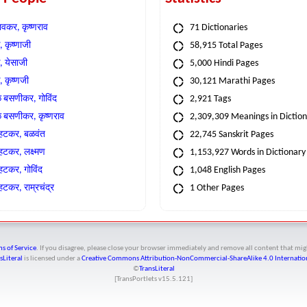
वकर, कृष्णराव
71 Dictionaries
 कृष्णाजी
58,915 Total Pages
, येसाजी
5,000 Hindi Pages
, कृष्णजी
30,121 Marathi Pages
े बसणीकर, गोविंद
2,921 Tags
े बसणीकर, कृष्णराव
2,309,309 Meanings in Dictio
्हटकर, बळवंत
22,745 Sanskrit Pages
्हटकर, लक्ष्मण
1,153,927 Words in Dictionary
्हटकर, गोविंद
1,048 English Pages
हटकर, राम्रचंद्र
1 Other Pages
s of Service
. If you disagree, please close your browser immediately and remove all content that 
sLiteral
is licensed under a
Creative Commons Attribution-NonCommercial-ShareAlike 4.0 Internation
©
TransLiteral
[TransPortlets v
15.5.121
]