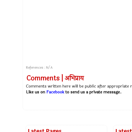
References : N/A
Comments | अभिप्राय
Comments written here will be public after appropriate
Like us on
Facebook
to send us a private message.
Latest Pages
Lates