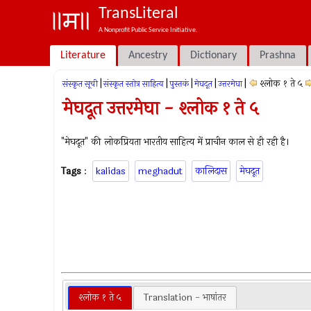
TransLiteral
A Nonprofit Public Service Initiative.
Literature
Ancestry
Dictionary
Prashna
|
|
|
|
|
श्लोक १ ते ५
संस्कृत सूची
संस्कृत स्तोत्र साहित्य
पुस्तकं
मेघदूत
उत्तरमेघा
मेघदूत उत्तरमेघा - श्लोक १ ते ५
"मेघदूत" की लोकप्रियता भारतीय साहित्य में प्राचीन काल से ही रही है।
Tags
:
kalidas
meghadut
कालिदास
मेघदूत
श्लोक १ ते ५
Translation - भाषांतर