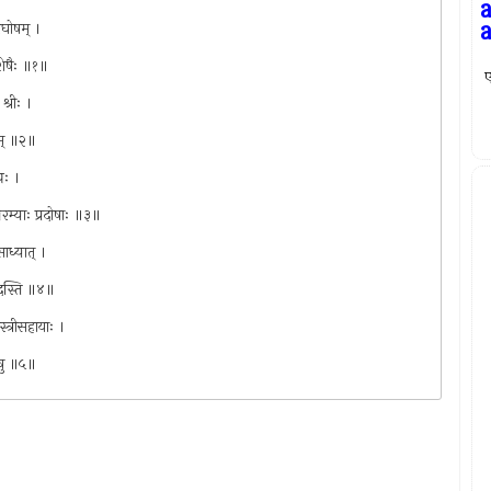
ीरघोषम् ।
विशेषैः ॥१॥
ए
्रीः ।
ाम् ॥२॥
यः ।
िरम्याः प्रदोषाः ॥३॥
ाध्यात् ।
्यदस्ति ॥४॥
्त्रीसहायाः ।
तेषु ॥५॥