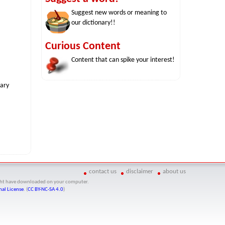
Suggest new words or meaning to
our dictionary!!
Curious Content
Content that can spike your interest!
nary
contact us
disclaimer
about us
might have downloaded on your computer.
al License
. (
CC BY-NC-SA 4.0
)