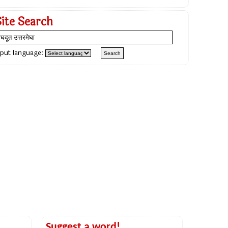
Site Search
nput language:
Suggest a word!