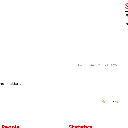
I
Last Updated :
March 21, 2010
 moderation.
TOP
t People
Statistics