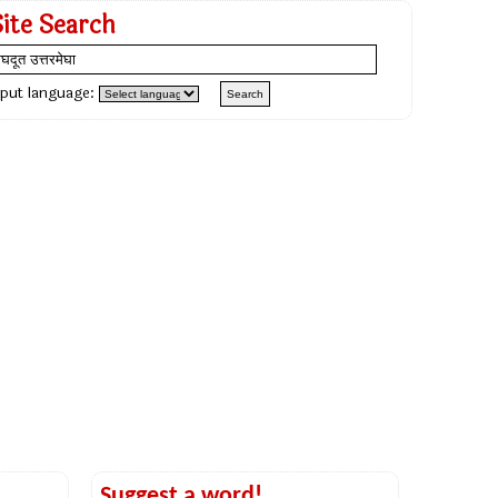
Site Search
nput language:
Suggest a word!