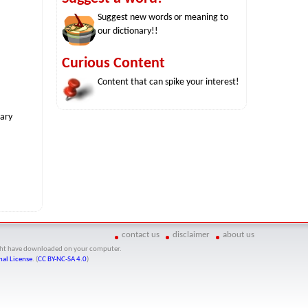
Suggest new words or meaning to
our dictionary!!
Curious Content
Content that can spike your interest!
nary
contact us
disclaimer
about us
might have downloaded on your computer.
al License
. (
CC BY-NC-SA 4.0
)