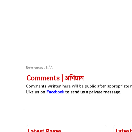
References : N/A
Comments | अभिप्राय
Comments written here will be public after appropriate
Like us on
Facebook
to send us a private message.
Latest Pages
Lates