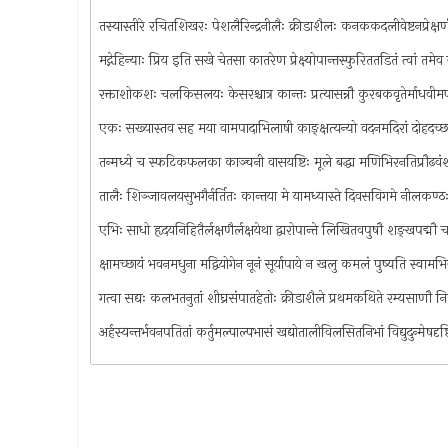
तस्यास्तीरे रचितशिखरः पेशलैरिन्द्रनीलैः क्रीडाशैलः कनककदलीवेष्टनप्रेक्ष
मद्गेहिन्याः प्रिय इति सखे चेतसा कातरेण प्रेक्ष्योपान्तस्फुरिततडितं त्वां तम
रक्ताशोकशः चलकिसलयः केसरश्चात्र कान्तः प्रत्यासन्नौ कुरबकवृतेर्माधवीम
एकः सख्यास्तव सह मया वामपादाभिलाषी काङ्क्षत्यन्यो वदनमदिरां दोहदच्छ
तन्मध्ये च स्फटिकफलका काञ्चनी वासयष्टिः मूले बद्धा मणिभिरनतिप्रौढवंश
तालैः शिञ्जावलयसुभगैर्नर्तितः कान्तया मे यामध्यास्ते दिवसविगमे नीलकण्ठ
एभिः साधो हृदयनिहितैर्लक्षणैर्लक्षयेथा द्वारोपान्ते लिखितवपुषौ शङ्खपद्मौ च दृ
क्षामच्छायं भवनमधुना मद्वियोगेन नूनं सूर्यापाये न खलु कमलं पुष्यति स्वाम
गत्वा सद्यः कलभतनुतां शीघ्रसंपातहेतोः क्रीडाशैले प्रथमकथिते रम्यसाणौ न
अर्हस्यन्तर्भवनपतितां कर्तुमल्पाल्पभासं खद्योतालीविलसितनिभां विद्युदुन्मेषदृ