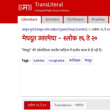
TransLiteral
A Nonprofit Public Service Initiative.
Literature
Ancestry
Dictionary
Prashna
|
|
|
|
|
श्लोक १६ ते २
संस्कृत सूची
संस्कृत स्तोत्र साहित्य
पुस्तकं
मेघदूत
उत्तरमेघा
मेघदूत उत्तरमेघा - श्लोक १६ ते २०
"मेघदूत" की लोकप्रियता भारतीय साहित्य में प्राचीन काल से ही रही है।
Tags
:
kalidas
meghadut
कालिदास
मेघदूत
श्लोक १६ ते २०
Translation - भाषांतर