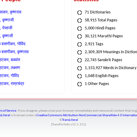
वकर, कृष्णराव
71 Dictionaries
 कृष्णाजी
58,915 Total Pages
, येसाजी
5,000 Hindi Pages
, कृष्णजी
30,121 Marathi Pages
े बसणीकर, गोविंद
2,921 Tags
े बसणीकर, कृष्णराव
2,309,309 Meanings in Dictio
्हटकर, बळवंत
22,745 Sanskrit Pages
्हटकर, लक्ष्मण
1,153,927 Words in Dictionary
्हटकर, गोविंद
1,048 English Pages
हटकर, राम्रचंद्र
1 Other Pages
s of Service
. If you disagree, please close your browser immediately and remove all content that 
sLiteral
is licensed under a
Creative Commons Attribution-NonCommercial-ShareAlike 4.0 Internation
©
TransLiteral
[TransPortlets v
15.5.121
]