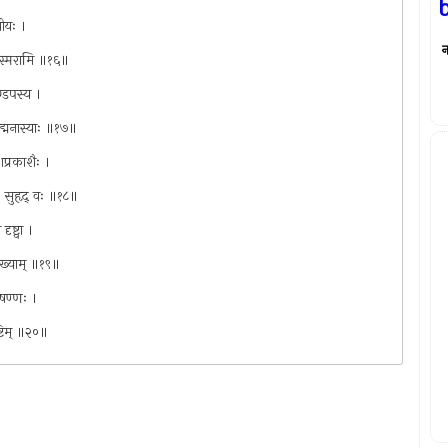
णीयः ।
न
ेव स्मरामि ॥१६॥
ण्डपस्य ।
द्मनास्याः ॥१७॥
प्रकाशैः ।
ः सुहृद् वः ॥१८॥
ष्ट्वा ।
भिख्याम् ॥१९॥
िषण्णः ।
ष्टिम् ॥२०॥