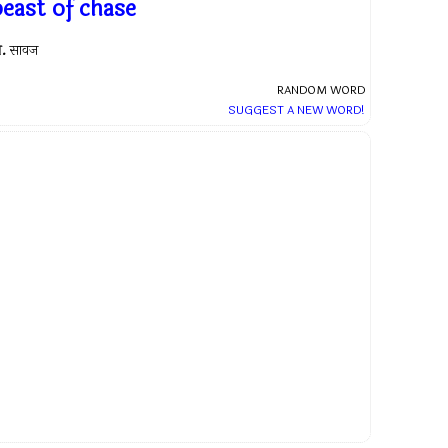
beast of chase
.
सावज
RANDOM WORD
SUGGEST A NEW WORD!